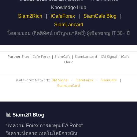
Knowledge Hub
Siam2Rich
|
iCafeForex
|
SiamCafe Blog
|
SiamLancard
โดย อ.บอม (กิตติทัศน์ เจริญพนาสิทธิ์) ผู้เชี่ยวชาญ IT 30+ ปี
Partner Sites:
iCafe Forex
|
SiamCafe
|
SiamLancard
|
XM Signal
|
iCafe
Cloud
iCafeForex Network:
XM Signal
|
iCafeForex
|
SiamCafe
|
SiamLanCard
📊 Siam2R Blog
บทความ Forex การลงทุน EA Robot
วิเคราะห์ตลาด เทคโนโลยีการเงิน