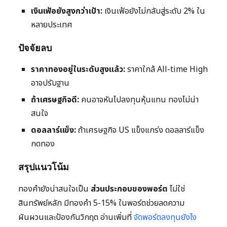
เงินเฟ้อยังสูงกว่าเป้า:
เงินเฟ้อยังไม่กลับสู่ระดับ 2% ใน
หลายประเทศ
ปัจจัยลบ
ราคาทองอยู่ในระดับสูงแล้ว:
ราคาใกล้ All-time High
อาจปรับฐาน
ถ้าเศรษฐกิจดี:
คนอาจหันไปลงทุนหุ้นแทน ทองไม่น่า
สนใจ
ดอลลาร์แข็ง:
ถ้าเศรษฐกิจ US แข็งแกร่ง ดอลลาร์แข็ง
กดทอง
สรุปแนวโน้ม
ทองคำยังน่าสนใจเป็น
ส่วนประกอบของพอร์ต
ไม่ใช่
สินทรัพย์หลัก มีทองคำ 5-15% ในพอร์ตช่วยลดความ
ผันผวนและป้องกันวิกฤต อ่านเพิ่มที่
จัดพอร์ตลงทุนยังไง