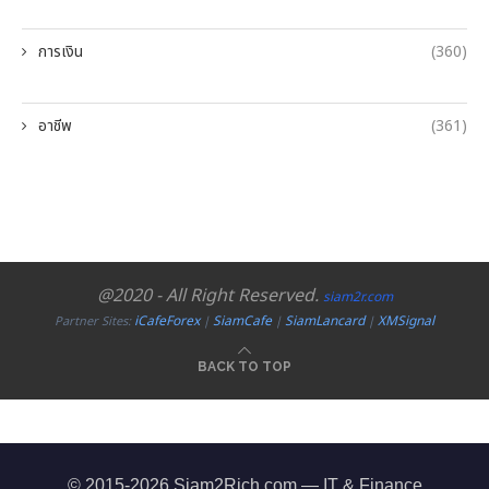
การเงิน
(360)
อาชีพ
(361)
@2020 - All Right Reserved.
siam2r.com
iCafeForex
SiamCafe
SiamLancard
XMSignal
Partner Sites:
|
|
|
BACK TO TOP
© 2015-2026 Siam2Rich.com — IT & Finance