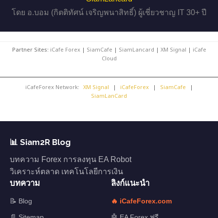
โดย อ.บอม (กิตติทัศน์ เจริญพนาสิทธิ์) ผู้เชี่ยวชาญ IT 30+ ปี
Partner Sites:
iCafe Forex
|
SiamCafe
|
SiamLancard
|
XM Signal
|
iCafe
Cloud
iCafeForex Network:
XM Signal
|
iCafeForex
|
SiamCafe
|
SiamLanCard
📊 Siam2R Blog
บทความ Forex การลงทุน EA Robot
วิเคราะห์ตลาด เทคโนโลยีการเงิน
บทความ
ลิงก์แนะนำ
📝 Blog
🔥 iCafeForex.com
📄 Sitemap
🤖 EA Forex ฟรี