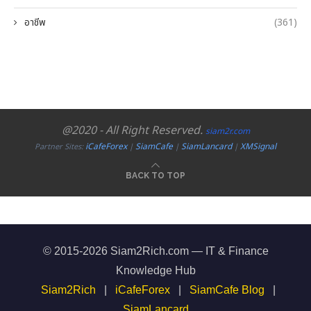
อาชีพ
(361)
@2020 - All Right Reserved.
siam2r.com
iCafeForex
SiamCafe
SiamLancard
XMSignal
Partner Sites:
|
|
|
BACK TO TOP
© 2015-2026 Siam2Rich.com — IT & Finance
Knowledge Hub
Siam2Rich
|
iCafeForex
|
SiamCafe Blog
|
SiamLancard