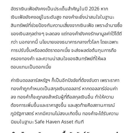
อัตราเงินเฟ้อยังคงเป็นประเด็นสำคัญในปี 2026 หาก
เงินเฟ้อยังคงอยู่ในระดับสูง ทองคำจะยิ่งน่าสนใจในฐานะ
สินทรัพย์ที่ช่วยป้องกันความเสี่ยงจากเงินเฟ้อ เพราะอำนาจซื้อ
ของเงินสกุลต่างๆ จะลดลง แต่ทองคำยังคงรักษามูลค่าไว้ได้ดี
กว่า นอกจากนี้ นโยบายของธนาคารกลางทั่วโลก โดยเฉพาะ
การปรับขึ้นหรือลดอัตราดอกเบี้ย จะส่งผลต่อต้นทุนการถือ
ครองทองคำ และความน่าสนใจของสินทรัพย์ที่ให้ผล
ตอบแทนเป็นดอกเบี้ย
ค่าเงินดอลลาร์สหรัฐฯ ก็เป็นอีกปัจจัยที่ต้องจับตา เพราะราคา
ทองคำถูกกำหนดเป็นสกุลเงินดอลลาร์ หากดอลลาร์อ่อนค่า
ลง ทองคำก็จะถูกลงสำหรับผู้ที่ถือสกุลเงินอื่น ทำให้ความ
ต้องการเพิ่มขึ้นและราคาสูงขึ้น และสุดท้ายคือสถานการณ์
ภูมิรัฐศาสตร์ หากมีความไม่สงบเกิดขึ้น ทองคำจะได้รับความ
นิยมในฐานะ Safe Haven Asset ทันที