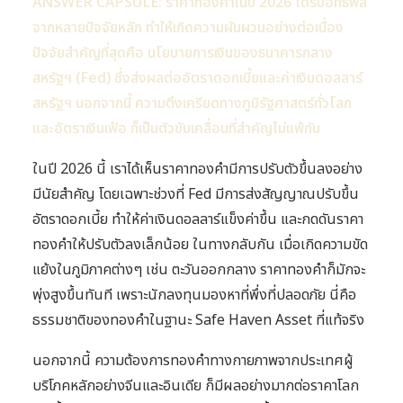
ANSWER CAPSULE: ราคาทองคำในปี 2026 ได้รับอิทธิพล
จากหลายปัจจัยหลัก ทำให้เกิดความผันผวนอย่างต่อเนื่อง
ปัจจัยสำคัญที่สุดคือ นโยบายการเงินของธนาคารกลาง
สหรัฐฯ (Fed) ซึ่งส่งผลต่ออัตราดอกเบี้ยและค่าเงินดอลลาร์
สหรัฐฯ นอกจากนี้ ความตึงเครียดทางภูมิรัฐศาสตร์ทั่วโลก
และอัตราเงินเฟ้อ ก็เป็นตัวขับเคลื่อนที่สำคัญไม่แพ้กัน
ในปี 2026 นี้ เราได้เห็นราคาทองคำมีการปรับตัวขึ้นลงอย่าง
มีนัยสำคัญ โดยเฉพาะช่วงที่ Fed มีการส่งสัญญาณปรับขึ้น
อัตราดอกเบี้ย ทำให้ค่าเงินดอลลาร์แข็งค่าขึ้น และกดดันราคา
ทองคำให้ปรับตัวลงเล็กน้อย ในทางกลับกัน เมื่อเกิดความขัด
แย้งในภูมิภาคต่างๆ เช่น ตะวันออกกลาง ราคาทองคำก็มักจะ
พุ่งสูงขึ้นทันที เพราะนักลงทุนมองหาที่พึ่งที่ปลอดภัย นี่คือ
ธรรมชาติของทองคำในฐานะ Safe Haven Asset ที่แท้จริง
นอกจากนี้ ความต้องการทองคำทางกายภาพจากประเทศผู้
บริโภคหลักอย่างจีนและอินเดีย ก็มีผลอย่างมากต่อราคาโลก