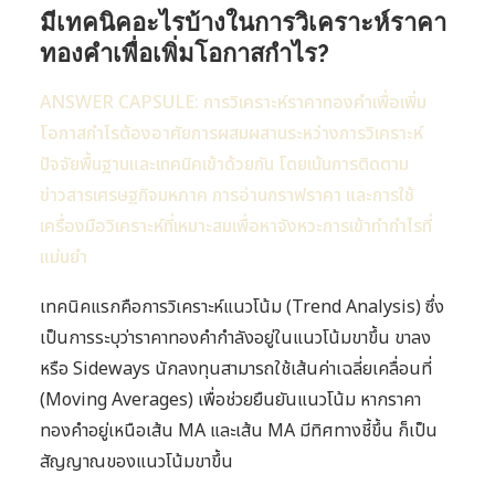
มีเทคนิคอะไรบ้างในการวิเคราะห์ราคา
ทองคำเพื่อเพิ่มโอกาสกำไร?
ANSWER CAPSULE: การวิเคราะห์ราคาทองคำเพื่อเพิ่ม
โอกาสกำไรต้องอาศัยการผสมผสานระหว่างการวิเคราะห์
ปัจจัยพื้นฐานและเทคนิคเข้าด้วยกัน โดยเน้นการติดตาม
ข่าวสารเศรษฐกิจมหภาค การอ่านกราฟราคา และการใช้
เครื่องมือวิเคราะห์ที่เหมาะสมเพื่อหาจังหวะการเข้าทำกำไรที่
แม่นยำ
เทคนิคแรกคือการวิเคราะห์แนวโน้ม (Trend Analysis) ซึ่ง
เป็นการระบุว่าราคาทองคำกำลังอยู่ในแนวโน้มขาขึ้น ขาลง
หรือ Sideways นักลงทุนสามารถใช้เส้นค่าเฉลี่ยเคลื่อนที่
(Moving Averages) เพื่อช่วยยืนยันแนวโน้ม หากราคา
ทองคำอยู่เหนือเส้น MA และเส้น MA มีทิศทางชี้ขึ้น ก็เป็น
สัญญาณของแนวโน้มขาขึ้น