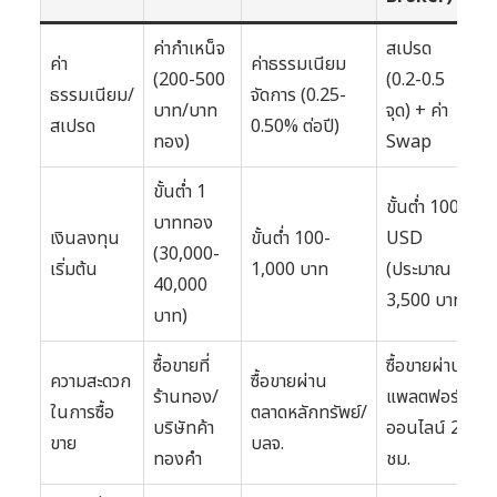
ค่ากำเหน็จ
สเปรด
ค่า
ค่าธรรมเนียม
(200-500
(0.2-0.5
ธรรมเนียม/
จัดการ (0.25-
บาท/บาท
จุด) + ค่า
สเปรด
0.50% ต่อปี)
ทอง)
Swap
ขั้นต่ำ 1
ขั้นต่ำ 100
บาททอง
เงินลงทุน
ขั้นต่ำ 100-
USD
(30,000-
เริ่มต้น
1,000 บาท
(ประมาณ
40,000
3,500 บาท)
บาท)
ซื้อขายที่
ซื้อขายผ่าน
ความสะดวก
ซื้อขายผ่าน
ร้านทอง/
แพลตฟอร์ม
ในการซื้อ
ตลาดหลักทรัพย์/
บริษัทค้า
ออนไลน์ 24
ขาย
บลจ.
ทองคำ
ชม.