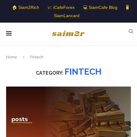
🏠 Siam2Rich
📈 iCafeForex
💻 SiamCafe Blog
🖥️
SiamLancard
Home
Fintech
FINTECH
CATEGORY: