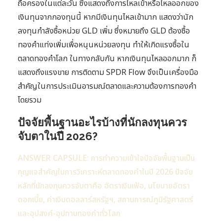
ถือครองในแต่ละวัน ซึ่งแสดงถึงการไหลเข้าหรือไหลออกของ
เงินทุนจากกองทุนนี้ หากมีเงินทุนไหลเข้ามาก แสดงว่านัก
ลงทุนกำลังซื้อหน่วย GLD เพิ่ม ซึ่งหมายถึง GLD ต้องซื้อ
ทองคำแท่งเพิ่มเพื่อหนุนหน่วยลงทุน ทำให้เกิดแรงซื้อใน
ตลาดทองคำโลก ในทางกลับกัน หากเงินทุนไหลออกมาก ก็
แสดงถึงแรงขาย การติดตาม SPDR Flow จึงเป็นเครื่องมือ
สำคัญในการประเมินอารมณ์ตลาดและความต้องการทองคำ
โดยรวม
ปัจจัยพื้นฐานอะไรบ้างที่นักลงทุนควร
จับตาในปี 2026?
ANSWER CAPSULE: การทำความเข้าใจปัจจัยพื้นฐานเป็น
กุญแจสำคัญในการวิเคราะห์ตลาดทองคำในปี 2026 ปัจจัย
หลักที่นักลงทุนควรจับตาคือ อัตราเงินเฟ้อ, นโยบายอัตรา
ดอกเบี้ย, ค่าเงินดอลลาร์สหรัฐฯ, สถานการณ์ภูมิรัฐศาสตร์
และอุปสงค์-อุปทานทองคำทั่วโลก