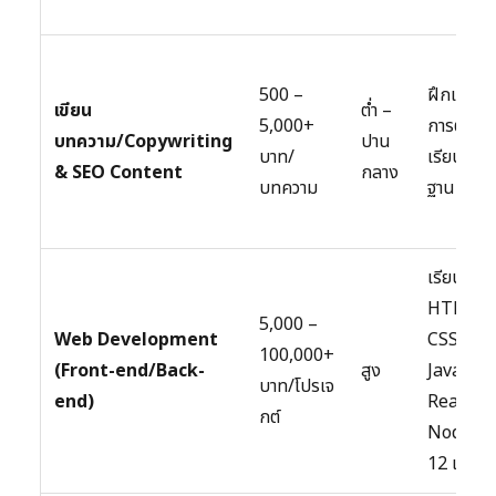
500 –
ฝึกเขียนเ
เขียน
ต่ำ –
5,000+
การตลาด
บทความ/Copywriting
ปาน
บาท/
เรียนรู้พื้
& SEO Content
กลาง
บทความ
ฐาน SEO
เรียน
HTML,
5,000 –
Web Development
CSS,
100,000+
(Front-end/Back-
สูง
JavaScri
บาท/โปรเจ
end)
React,
กต์
Node.js 
12 เดือน