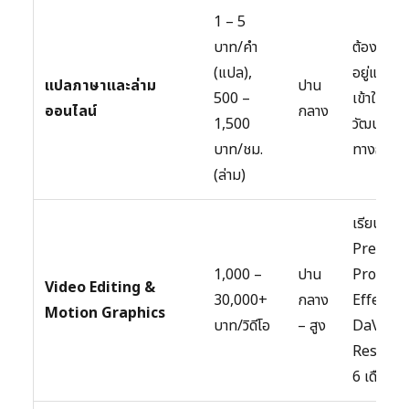
1 – 5
บาท/คำ
ต้องเก่ง
(แปล),
อยู่แล้ว แ
แปลภาษาและล่าม
ปาน
500 –
เข้าใจ
ออนไลน์
กลาง
1,500
วัฒนธรร
บาท/ชม.
ทางธุรกิจ
(ล่าม)
เรียน
Premier
1,000 –
ปาน
Pro, Aft
Video Editing &
30,000+
กลาง
Effects,
Motion Graphics
บาท/วิดีโอ
– สูง
DaVinci
Resolve 
6 เดือน