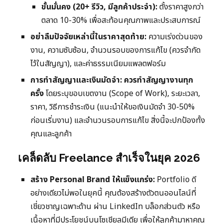
ขั้นมั่นคง (20+ รีวิว, มีลูกค้าประจำ):
ตั้งราคาสูงกว่า
ตลาด 10-30% เพื่อสะท้อนคุณภาพและประสบการณ์
อย่าลืมปัจจัยเหล่านี้ในราคาสุดท้าย:
ความเร่งด่วนของ
งาน, ความซับซ้อน, จำนวนรอบของการแก้ไข (ควรจำกัด
ไว้ในสัญญา), และค่าธรรมเนียมแพลตฟอร์ม
การทำสัญญาและเงินมัดจำ:
ควรทำสัญญางานทุก
ครั้ง
โดยระบุขอบเขตงาน (Scope of Work), ระยะเวลา,
ราคา, วิธีการชำระเงิน (แนะนำให้ขอเงินมัดจำ 30-50%
ก่อนเริ่มงาน) และจำนวนรอบการแก้ไข สิ่งนี้จะปกป้องทั้ง
คุณและลูกค้า
เคล็ดลับ Freelance สำเร็จในยุค 2026
สร้าง Personal Brand ให้แข็งแกร่ง:
Portfolio ดี
อย่างเดียวไม่พอในยุคนี้ คุณต้องสร้างตัวตนออนไลน์ที่
เชี่ยวชาญเฉพาะด้าน ผ่าน LinkedIn บล็อกส่วนตัว หรือ
เนื้อหาที่มีประโยชน์บนโซเชียลมีเดีย เพื่อให้ลูกค้ามาหาคุณ