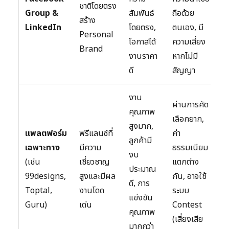
ชาติโดยตรง
(ข
Group &
สัมพันธ์
ถือด้วย
สร้าง
ก
LinkedIn
โดยตรง,
ตนเอง, มี
Personal
ค
โอกาสได้
ความเสี่ยง
Brand
งานราคา
หากไม่มี
ดี
สัญญา
งาน
ผ่านการคัด
คุณภาพ
เลือกยาก,
สูงมาก,
แพลตฟอร์ม
ฟรีแลนซ์ที่
ค่า
ลูกค้ามี
เฉพาะทาง
มีความ
ธรรมเนียม
ป
งบ
(เช่น
เชี่ยวชาญ
แตกต่าง
สู
ประมาณ
99designs,
สูงและมีผล
กัน, อาจใช้
เ
ดี, การ
Toptal,
งานโดด
ระบบ
เก
แข่งขัน
Guru)
เด่น
Contest
คุณภาพ
(เสี่ยงเสีย
มากกว่า