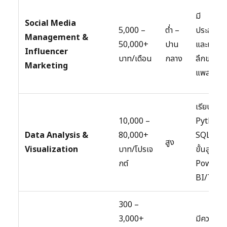
มี
Social Media
5,000 –
ต่ำ –
ประสบกา
Management &
50,000+
ปาน
และเข้าใจเ
Influencer
บาท/เดือน
กลาง
ลึกของแต
Marketing
แพลตฟอร
เรียน
10,000 –
Python,
Data Analysis &
80,000+
SQL, Exc
สูง
Visualization
บาท/โปรเจ
ขั้นสูง,
กต์
Power
BI/Tabl
300 –
3,000+
มีความ