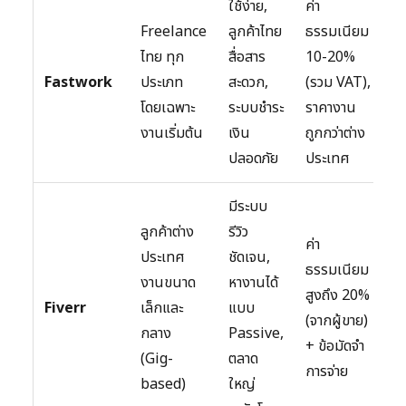
ใช้ง่าย,
ค่า
Freelance
ลูกค้าไทย
ธรรมเนียม
ไทย ทุก
สื่อสาร
10-20%
สู
Fastwork
ประเภท
สะดวก,
(รวม VAT),
แ
โดยเฉพาะ
ระบบชำระ
ราคางาน
ม
งานเริ่มต้น
เงิน
ถูกกว่าต่าง
ปลอดภัย
ประเทศ
มีระบบ
ลูกค้าต่าง
รีวิว
ค่า
ประเทศ
ชัดเจน,
ธรรมเนียม
งานขนาด
หางานได้
สูงถึง 20%
สู
Fiverr
เล็กและ
แบบ
(จากผู้ขาย)
โ
กลาง
Passive,
+ ข้อมัดจำ
(Gig-
ตลาด
การจ่าย
based)
ใหญ่