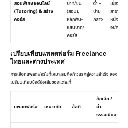
สอนพิเศษออนไลน์
บาท/ชม.
ต่ำ –
เชี่ยวชา
(Tutoring) & สร้าง
(สอน),
ปาน
สาขาใดสา
คอร์ส
หลักพัน-
กลาง
หนึ่งเป็น
แสนบาท/
อย่างดี
คอร์ส
เปรียบเทียบแพลตฟอร์ม Freelance
ไทยและต่างประเทศ
การเลือกแพลตฟอร์มที่เหมาะสมคือก้าวแรกสู่ความสำเร็จ ลอง
เปรียบเทียบข้อดีข้อเสียของแต่ละที่
ข้อเสีย /
ร
แพลตฟอร์ม
เหมาะกับ
ข้อดี
ค่า
แข
ธรรมเนียม