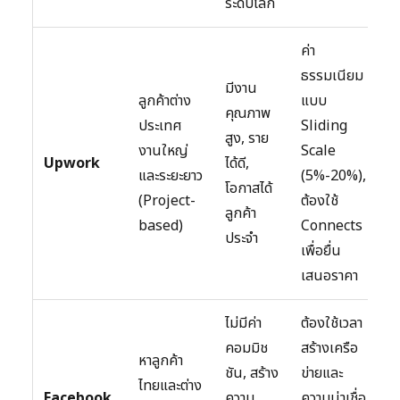
ระดับโลก
ค่า
ธรรมเนียม
มีงาน
ลูกค้าต่าง
แบบ
คุณภาพ
ประเทศ
Sliding
สูง, ราย
สู
งานใหญ่
Scale
Upwork
ได้ดี,
ค
และระยะยาว
(5%-20%),
โอกาสได้
ป
(Project-
ต้องใช้
ลูกค้า
based)
Connects
ประจำ
เพื่อยื่น
เสนอราคา
ไม่มีค่า
ต้องใช้เวลา
คอมมิช
สร้างเครือ
หาลูกค้า
ชัน, สร้าง
ข่ายและ
ไทยและต่าง
ป
Facebook
ความ
ความน่าเชื่อ