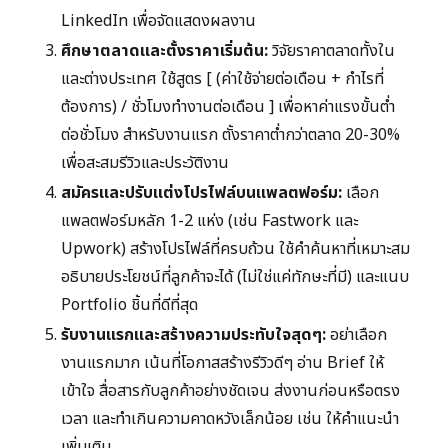
LinkedIn เพื่อจัดแสดงผลงาน
ศึกษาตลาดและตั้งราคาเริ่มต้น:
วิจัยราคาตลาดทั้งใน
และต่างประเทศ ใช้สูตร [ (ค่าใช้จ่ายต่อเดือน + กำไรที่
ต้องการ) / ชั่วโมงทำงานต่อเดือน ] เพื่อหาค่าแรงขั้นต่ำ
ต่อชั่วโมง สำหรับงานแรก ตั้งราคาต่ำกว่าตลาด 20-30%
เพื่อสะสมรีวิวและประวัติงาน
สมัครและปรับแต่งโปรไฟล์บนแพลตฟอร์ม:
เลือก
แพลตฟอร์มหลัก 1-2 แห่ง (เช่น Fastwork และ
Upwork) สร้างโปรไฟล์ที่ครบถ้วน ใช้คำค้นหาที่เหมาะสม
อธิบายประโยชน์ที่ลูกค้าจะได้ (ไม่ใช่แค่ทักษะที่มี) และแนบ
Portfolio ชิ้นที่ดีที่สุด
รับงานแรกและสร้างความประทับใจสุดๆ:
อย่าเลือก
งานแรกมาก เน้นที่โอกาสสร้างรีวิวดีๆ อ่าน Brief ให้
เข้าใจ สื่อสารกับลูกค้าอย่างชัดเจน ส่งงานก่อนหรือตรง
เวลา และทำเกินความคาดหวังเล็กน้อย เช่น ให้คำแนะนำ
เพิ่มเติม