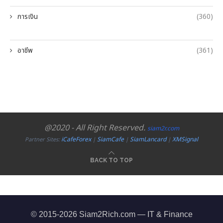
การเงิน
(360)
อาชีพ
(361)
@2020 - All Right Reserved.
siam2r.com
iCafeForex
SiamCafe
SiamLancard
XMSignal
Partner Sites:
|
|
|
BACK TO TOP
© 2015-2026 Siam2Rich.com — IT & Finance