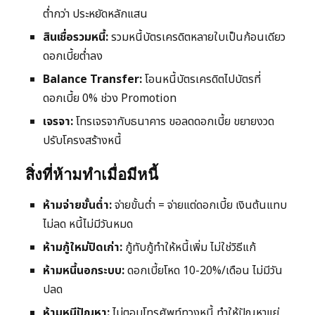
ต่ำกว่า ประหยัดหลักแสน
สินเชื่อรวมหนี้:
รวมหนี้บัตรเครดิตหลายใบเป็นก้อนเดียว
ดอกเบี้ยต่ำลง
Balance Transfer:
โอนหนี้บัตรเครดิตไปบัตรที่
ดอกเบี้ย 0% ช่วง Promotion
เจรจา:
โทรเจรจากับธนาคาร ขอลดดอกเบี้ย ขยายงวด
ปรับโครงสร้างหนี้
สิ่งที่ห้ามทำเมื่อมีหนี้
ห้ามจ่ายขั้นต่ำ:
จ่ายขั้นต่ำ = จ่ายแต่ดอกเบี้ย เงินต้นแทบ
ไม่ลด หนี้ไม่มีวันหมด
ห้ามกู้ใหม่ปิดเก่า:
กู้ทับกู้ทำให้หนี้เพิ่ม ไม่ใช่วิธีแก้
ห้ามหนี้นอกระบบ:
ดอกเบี้ยโหด 10-20%/เดือน ไม่มีวัน
ปลด
ห้ามหนีปัญหา:
ไม่ตอบโทรศัพท์ทวงหนี้ ทำให้ปัญหาแย่