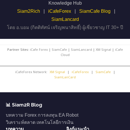
Knowledge Hub
Siam2Rich
|
iCafeForex
|
SiamCafe Blog
|
SiamLancard
โดย อ.บอม (กิตติทัศน์ เจริญพนาสิทธิ์) ผู้เชี่ยวชาญ IT 30+ ปี
Partner Sites:
iCafe Forex
|
SiamCafe
|
SiamLancard
|
XM Signal
|
iCafe
Cloud
iCafeForex Network:
XM Signal
|
iCafeForex
|
SiamCafe
|
SiamLanCard
📊 Siam2R Blog
บทความ Forex การลงทุน EA Robot
วิเคราะห์ตลาด เทคโนโลยีการเงิน
บทความ
ลิงก์แนะนำ