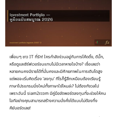
เพื่อนๆ ชาว IT ที่รัก! ใครกำลังง่วนอยู่กับการโค้ดดิ้ง, ดีบั๊ก,
หรือดูแลเซิร์ฟเวอร์จนแทบไม่มีเวลาหายใจบ้าง? เชื่อเลยว่า
หลายคนคงมีรายได้ที่มั่นคงและมีศักยภาพในการเติบโตสูง
แต่พอจะเริ่มคิดเรื่อง ‘ลงทุน’ ทีไรก็รู้สึกเหมือนต้องเรียนรู้
ภาษาโปรแกรมมิ่งใหม่ทั้งภาษาใช่ไหมล่ะ? ไม่ต้องกังวลไป
เพราะวันนี้ siam2r.com มีคู่มือจัดพอร์ตลงทุนที่จะช่วยให้คน
ไอทีอย่างคุณสามารถสร้างความมั่งคั่งได้แบบไม่ต้องทิ้ง
คีย์บอร์ดเลย!