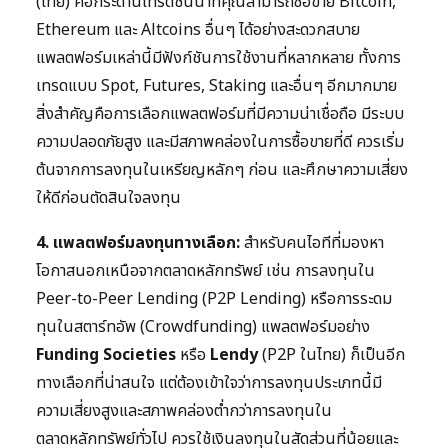
(ไทย) คือกระดานเทรดชั้นนำที่คุณสามารถซื้อขาย Bitcoin,
Ethereum และ Altcoins อื่นๆ ได้อย่างสะดวกสบาย
แพลตฟอร์มเหล่านี้มีฟังก์ชันการใช้งานที่หลากหลาย ทั้งการ
เทรดแบบ Spot, Futures, Staking และอื่นๆ อีกมากมาย
สิ่งสำคัญคือการเลือกแพลตฟอร์มที่มีความน่าเชื่อถือ มีระบบ
ความปลอดภัยสูง และมีสภาพคล่องในการซื้อขายที่ดี ควรเริ่ม
ต้นจากการลงทุนในเหรียญหลักๆ ก่อน และศึกษาความเสี่ยง
ให้ดีก่อนตัดสินใจลงทุน
4. แพลตฟอร์มลงทุนทางเลือก:
สำหรับคนไอทีที่มองหา
โอกาสนอกเหนือจากตลาดหลักทรัพย์ เช่น การลงทุนใน
Peer-to-Peer Lending (P2P Lending) หรือการระดม
ทุนในสตาร์ทอัพ (Crowdfunding) แพลตฟอร์มอย่าง
Funding Societies
หรือ
Lendy
(P2P ในไทย) ก็เป็นอีก
ทางเลือกที่น่าสนใจ แต่ต้องเข้าใจว่าการลงทุนประเภทนี้มี
ความเสี่ยงสูงและสภาพคล่องต่ำกว่าการลงทุนใน
ตลาดหลักทรัพย์ทั่วไป ควรใช้เงินลงทุนในสัดส่วนที่น้อยและ