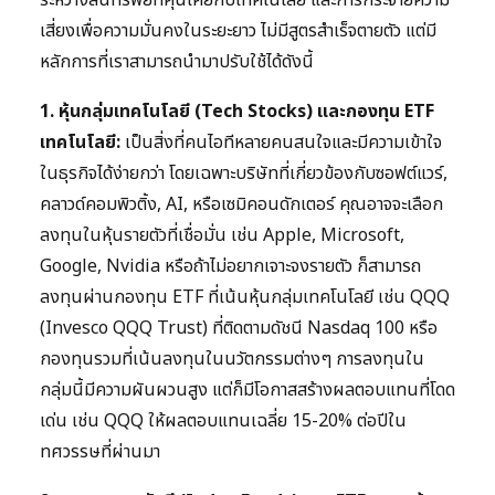
ระหว่างสินทรัพย์ที่คุ้นเคยกับเทคโนโลยี และการกระจายความ
เสี่ยงเพื่อความมั่นคงในระยะยาว ไม่มีสูตรสำเร็จตายตัว แต่มี
หลักการที่เราสามารถนำมาปรับใช้ได้ดังนี้
1. หุ้นกลุ่มเทคโนโลยี (Tech Stocks) และกองทุน ETF
เทคโนโลยี:
เป็นสิ่งที่คนไอทีหลายคนสนใจและมีความเข้าใจ
ในธุรกิจได้ง่ายกว่า โดยเฉพาะบริษัทที่เกี่ยวข้องกับซอฟต์แวร์,
คลาวด์คอมพิวติ้ง, AI, หรือเซมิคอนดักเตอร์ คุณอาจจะเลือก
ลงทุนในหุ้นรายตัวที่เชื่อมั่น เช่น Apple, Microsoft,
Google, Nvidia หรือถ้าไม่อยากเจาะจงรายตัว ก็สามารถ
ลงทุนผ่านกองทุน ETF ที่เน้นหุ้นกลุ่มเทคโนโลยี เช่น QQQ
(Invesco QQQ Trust) ที่ติดตามดัชนี Nasdaq 100 หรือ
กองทุนรวมที่เน้นลงทุนในนวัตกรรมต่างๆ การลงทุนใน
กลุ่มนี้มีความผันผวนสูง แต่ก็มีโอกาสสร้างผลตอบแทนที่โดด
เด่น เช่น QQQ ให้ผลตอบแทนเฉลี่ย 15-20% ต่อปีใน
ทศวรรษที่ผ่านมา