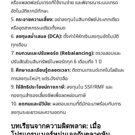
หรือแพลตฟอร์มเทรดที่ใช้งานง่าย และพิจารณาระบบเทรด
อัตโนมัติหากมีทักษะ
5.
กระจายความเสี่ยง:
อย่าลงทุนในสินทรัพย์ประเภทเดียว
หรืออุตสาหกรรมเดียวทั้งหมด
6.
ลงทุนสม่ำเสมอ (DCA):
ตั้งค่าให้หักเงินลงทุนอัตโนมัติ
ทุกเดือน
7.
ทบทวนและปรับพอร์ต (Rebalancing):
ตรวจสอบและ
ปรับสัดส่วนสินทรัพย์ในพอร์ตทุก 6 เดือนถึง 1 ปี
8.
ศึกษาและเรียนรู้ตลอดเวลา:
ติดตามเทรนด์เทคโนโลยีและ
การลงทุนใหม่ๆ แต่ระวังข่าวลือ
9.
ใช้สิทธิประโยชน์ทางภาษี:
ลงทุนใน SSF/RMF และ
กองทุนสำรองเลี้ยงชีพเพื่อลดหย่อนภาษี
10.
อดทนและมีวินัย:
ผลตอบแทนที่ดีมักจะมาพร้อมกับการ
ลงทุนระยะยาวและความอดทน
บทเรียนจากความผิดพลาด: เมื่อ
โปรแกรมเมอร์หนุ่มเจอกับตลาดหุ้น