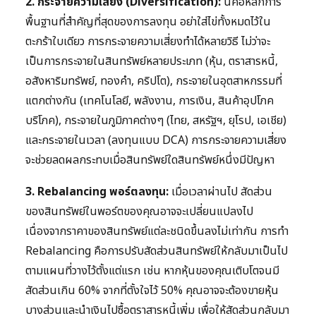
2. กระจายความเสี่ยง (Diversification):
นี่คือหลักการ
พื้นฐานที่สำคัญที่สุดของการลงทุน อย่าใส่ไข่ทั้งหมดไว้ใน
ตะกร้าใบเดียว การกระจายความเสี่ยงทำได้หลายวิธี ไม่ว่าจะ
เป็นการกระจายในสินทรัพย์หลายประเภท (หุ้น, ตราสารหนี้,
อสังหาริมทรัพย์, ทองคำ, คริปโต), กระจายในอุตสาหกรรมที่
แตกต่างกัน (เทคโนโลยี, พลังงาน, การเงิน, สินค้าอุปโภค
บริโภค), กระจายในภูมิภาคต่างๆ (ไทย, สหรัฐฯ, ยุโรป, เอเชีย)
และกระจายในเวลา (ลงทุนแบบ DCA) การกระจายความเสี่ยง
จะช่วยลดผลกระทบเมื่อสินทรัพย์ใดสินทรัพย์หนึ่งมีปัญหา
3. Rebalancing พอร์ตลงทุน:
เมื่อเวลาผ่านไป สัดส่วน
ของสินทรัพย์ในพอร์ตของคุณอาจจะเปลี่ยนแปลงไป
เนื่องจากราคาของสินทรัพย์แต่ละชนิดขึ้นลงไม่เท่ากัน การทำ
Rebalancing คือการปรับสัดส่วนสินทรัพย์ให้กลับมาเป็นไป
ตามแผนที่วางไว้ตั้งแต่แรก เช่น หากหุ้นของคุณเติบโตจนมี
สัดส่วนเกิน 60% จากที่ตั้งใจไว้ 50% คุณอาจจะต้องขายหุ้น
บางส่วนและนำเงินไปซื้อตราสารหนี้เพิ่ม เพื่อให้สัดส่วนกลับมา