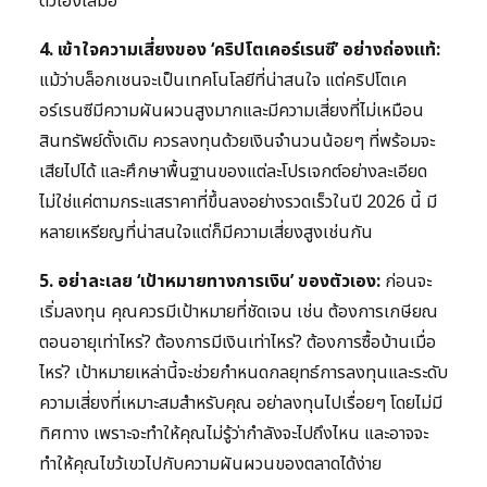
ตัวเองเสมอ
4. เข้าใจความเสี่ยงของ ‘คริปโตเคอร์เรนซี’ อย่างถ่องแท้:
แม้ว่าบล็อกเชนจะเป็นเทคโนโลยีที่น่าสนใจ แต่คริปโตเค
อร์เรนซีมีความผันผวนสูงมากและมีความเสี่ยงที่ไม่เหมือน
สินทรัพย์ดั้งเดิม ควรลงทุนด้วยเงินจำนวนน้อยๆ ที่พร้อมจะ
เสียไปได้ และศึกษาพื้นฐานของแต่ละโปรเจกต์อย่างละเอียด
ไม่ใช่แค่ตามกระแสราคาที่ขึ้นลงอย่างรวดเร็วในปี 2026 นี้ มี
หลายเหรียญที่น่าสนใจแต่ก็มีความเสี่ยงสูงเช่นกัน
5. อย่าละเลย ‘เป้าหมายทางการเงิน’ ของตัวเอง:
ก่อนจะ
เริ่มลงทุน คุณควรมีเป้าหมายที่ชัดเจน เช่น ต้องการเกษียณ
ตอนอายุเท่าไหร่? ต้องการมีเงินเท่าไหร่? ต้องการซื้อบ้านเมื่อ
ไหร่? เป้าหมายเหล่านี้จะช่วยกำหนดกลยุทธ์การลงทุนและระดับ
ความเสี่ยงที่เหมาะสมสำหรับคุณ อย่าลงทุนไปเรื่อยๆ โดยไม่มี
ทิศทาง เพราะจะทำให้คุณไม่รู้ว่ากำลังจะไปถึงไหน และอาจจะ
ทำให้คุณไขว้เขวไปกับความผันผวนของตลาดได้ง่าย