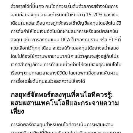
ด้วยรายได้ที่มั่นคง คนไอทีควรเริ่มต้นด้วยการสร้างวินัยการ
ออมก่อนลงทุน อาจจะกำหนดเป้าหมายว่า 15-20% ของเงิน
เดือนในแต่ละเดือนควรถูกจัดสรรเข้าบัญชีลงทุนโดยอัตโนมัติ
การตั้งค่าให้โอนเงินอัตโนมัติผ่านธนาคารหรือแอปพลิเคชัน
ลงทุน เช่น การลงทุนแบบ DCA ในกองทุนรวม หรือ ETF ที่
คุณเลือกไว้ทุกๆ เดือน จะช่วยให้คุณลงทุนได้อย่างสม่ำเสมอ
โดยไม่ต้องใช้ความพยายามมากนัก แม้ว่าคุณจะยุ่งอยู่กับโปร
เจกต์สำคัญก็ตาม การทำแบบนี้จะช่วยให้เงินของคุณเติบโตไป
เรื่อยๆ ตามกาลเวลาอย่างมีวินัย โดยเฉพาะเมื่อตลาดผันผวน
การซื้อเฉลี่ยต้นทุนจะช่วยลดความเสี่ยงได้
กลยุทธ์จัดพอร์ตลงทุนที่คนไอทีควรรู้:
ผสมผสานเทคโนโลยีและกระจายความ
เสี่ยง
การจัดพอร์ตลงทุนสำหรับคนไอทีควรเน้นการผสมผสาน