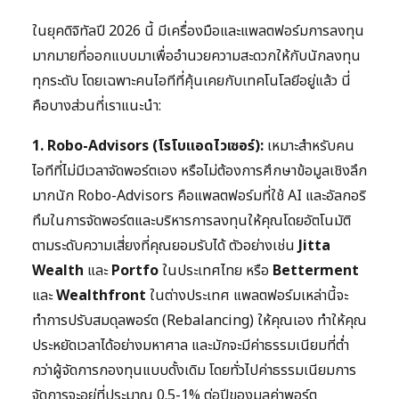
ในยุคดิจิทัลปี 2026 นี้ มีเครื่องมือและแพลตฟอร์มการลงทุน
มากมายที่ออกแบบมาเพื่ออำนวยความสะดวกให้กับนักลงทุน
ทุกระดับ โดยเฉพาะคนไอทีที่คุ้นเคยกับเทคโนโลยีอยู่แล้ว นี่
คือบางส่วนที่เราแนะนำ:
1. Robo-Advisors (โรโบแอดไวเซอร์):
เหมาะสำหรับคน
ไอทีที่ไม่มีเวลาจัดพอร์ตเอง หรือไม่ต้องการศึกษาข้อมูลเชิงลึก
มากนัก Robo-Advisors คือแพลตฟอร์มที่ใช้ AI และอัลกอริ
ทึมในการจัดพอร์ตและบริหารการลงทุนให้คุณโดยอัตโนมัติ
ตามระดับความเสี่ยงที่คุณยอมรับได้ ตัวอย่างเช่น
Jitta
Wealth
และ
Portfo
ในประเทศไทย หรือ
Betterment
และ
Wealthfront
ในต่างประเทศ แพลตฟอร์มเหล่านี้จะ
ทำการปรับสมดุลพอร์ต (Rebalancing) ให้คุณเอง ทำให้คุณ
ประหยัดเวลาได้อย่างมหาศาล และมักจะมีค่าธรรมเนียมที่ต่ำ
กว่าผู้จัดการกองทุนแบบดั้งเดิม โดยทั่วไปค่าธรรมเนียมการ
จัดการจะอยู่ที่ประมาณ 0.5-1% ต่อปีของมูลค่าพอร์ต