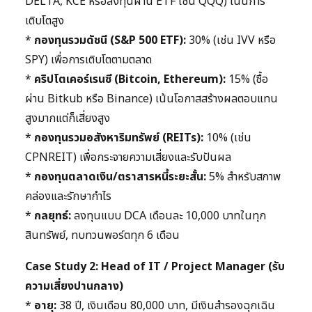
DELTA, KCE หรือลงทุนผ่าน ETF เช่น QQQ) เน้นการ
เติบโตสูง
*
กองทุนรวมดัชนี (S&P 500 ETF):
30% (เช่น IVV หรือ
SPY) เพื่อการเติบโตตามตลาด
*
คริปโตเคอร์เรนซี (Bitcoin, Ethereum):
15% (ซื้อ
ผ่าน Bitkub หรือ Binance) เน้นโอกาสสร้างผลตอบแทน
สูงมากแต่ก็เสี่ยงสูง
*
กองทุนรวมอสังหาริมทรัพย์ (REITs):
10% (เช่น
CPNREIT) เพื่อกระจายความเสี่ยงและรับปันผล
*
กองทุนตลาดเงิน/ตราสารหนี้ระยะสั้น:
5% สำหรับสภาพ
คล่องและรักษากำไร
*
กลยุทธ์:
ลงทุนแบบ DCA เดือนละ 10,000 บาทในทุก
สินทรัพย์, ทบทวนพอร์ตทุก 6 เดือน
Case Study 2: Head of IT / Project Manager (รับ
ความเสี่ยงปานกลาง)
*
อายุ:
38 ปี, เงินเดือน 80,000 บาท, มีเงินสำรองฉุกเฉิน