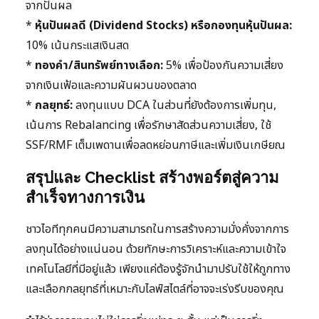
จากปันผล
*
หุ้นปันผลดี (Dividend Stocks) หรือกองทุนหุ้นปันผล:
10% เน้นกระแสเงินสด
*
ทองคำ/สินทรัพย์ทางเลือก:
5% เพื่อป้องกันความเสี่ยง
จากเงินเฟ้อและความผันผวนของตลาด
*
กลยุทธ์:
ลงทุนแบบ DCA ในส่วนที่ยังต้องการเพิ่มทุน,
เน้นการ Rebalancing เพื่อรักษาสัดส่วนความเสี่ยง, ใช้
SSF/RMF เต็มเพดานเพื่อลดหย่อนภาษีและเพิ่มเงินเกษียณ
สรุปและ Checklist สร้างพอร์ตสู่ความ
สำเร็จทางการเงิน
ชาวไอทีทุกคนมีความสามารถในการสร้างความมั่งคั่งจากการ
ลงทุนได้อย่างแน่นอน ด้วยทักษะการวิเคราะห์และความเข้าใจ
เทคโนโลยีที่มีอยู่แล้ว เพียงแค่ต้องรู้จักนำมาปรับใช้ให้ถูกทาง
และเลือกกลยุทธ์ที่เหมาะกับไลฟ์สไตล์ที่อาจจะเร่งรีบของคุณ