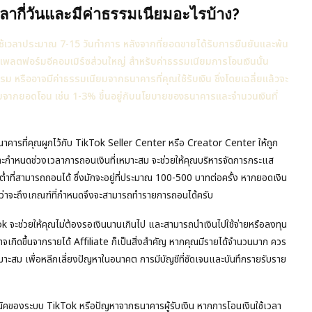
วลากี่วันและมีค่าธรรมเนียมอะไรบ้าง?
ใช้เวลาประมาณ 7-15 วันทำการ หลังจากที่ยอดขายได้รับการยืนยันและพ้น
ับแพลตฟอร์มอีคอมเมิร์ซส่วนใหญ่ สำหรับค่าธรรมเนียมการโอนเงินนั้น
หรืออาจมีค่าธรรมเนียมจากธนาคารที่คุณใช้รับเงิน ซึ่งโดยเฉลี่ยแล้วจะ
้อยจากยอดโอน เช่น 1-3% ขึ้นอยู่กับนโยบายของธนาคารและจำนวนเงินที่
ธนาคารที่คุณผูกไว้กับ TikTok Seller Center หรือ Creator Center ให้ถูก
ะกำหนดช่วงเวลาการถอนเงินที่เหมาะสม จะช่วยให้คุณบริหารจัดการกระแส
ต่ำที่สามารถถอนได้ ซึ่งมักจะอยู่ที่ประมาณ 100-500 บาทต่อครั้ง หากยอดเงิน
นกว่าจะถึงเกณฑ์ที่กำหนดจึงจะสามารถทำรายการถอนได้ครับ
จะช่วยให้คุณไม่ต้องรอเงินนานเกินไป และสามารถนำเงินไปใช้จ่ายหรือลงทุน
าจเกิดขึ้นจากรายได้ Affiliate ก็เป็นสิ่งสำคัญ หากคุณมีรายได้จำนวนมาก ควร
หมาะสม เพื่อหลีกเลี่ยงปัญหาในอนาคต การมีบัญชีที่ชัดเจนและบันทึกรายรับราย
ทคนิคของระบบ TikTok หรือปัญหาจากธนาคารผู้รับเงิน หากการโอนเงินใช้เวลา