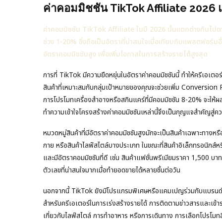
ค่าคอมมิชชัน TikTok Affiliate 2026 
ค่าคอมมิชชัน TikTok Affiliate ในปี 2026 นั้นแตกต่างกันไปต
ช่วง 1-20% ซึ่งถือเป็นอัตราที่น่าสนใจเมื่อเทียบกับแพลตฟอร์มอื่
อัตราคอมมิชชันสูง เพื่อเพิ่มโอกาสในการสร้างรายได้สูงสุด
การที่ TikTok มีความยืดหยุ่นในอัตราค่าคอมมิชชันนี้ ทำให้ครีเอเต
สินค้าที่เหมาะสมกับกลุ่มเป้าหมายของคุณจะช่วยเพิ่ม Conversion R
การโปรโมทเครื่องสำอางหรือสกินแคร์ที่มีคอมมิชชัน 8-20% จะให้ผล
ทำความเข้าใจโครงสร้างค่าคอมมิชชันเหล่านี้จึงเป็นกุญแจสำคัญสู่คว
หมวดหมู่สินค้าที่มีอัตราค่าคอมมิชชันสูงมักจะเป็นสินค้าเฉพาะทางหรือ
กาย หรือสินค้าไลฟ์สไตล์บางประเภท ในขณะที่สินค้าอิเล็กทรอนิกส์หรือ
และมีอัตราคอมมิชชันที่ดี เช่น สินค้าแฟชั่นพรีเมียมราคา 1,500 บาท
ตัวเลขที่น่าสนใจมากเมื่อทำยอดขายได้หลายชิ้นต่อวัน
นอกจากนี้ TikTok ยังมีโปรแกรมพิเศษหรือแคมเปญร่วมกับแบรนด์ต่า
สำหรับครีเอเตอร์ในการเร่งสร้างรายได้ การติดตามข่าวสารและเข้าร่ว
เกี่ยวกับไลฟ์สไตล์ การทำอาหาร หรือการเดินทาง การเลือกโปรโมทสิ