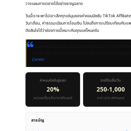
วางแผนการตลาดได้อย่างชาญฉลาด
วันนี้เราจะพาไปเจาะลึกทุกแง่มุมของค่าคอมมิชชัน TikTok Affilia
วัน/เดือน, ค่าธรรมเนียมการโอนเงิน ไปจนถึงการเปรียบเทียบกับ
ตัดสินใจได้ว่าช่องทางนี้เหมาะกับคุณแค่ไหนครับ
ข้อมูลค่าคอมมิชชันและนโยบายการจ่ายเงินของ TikTok Affilia
Center และ TikTok Creator Center ซึ่งเป็นแหล่งข้อมูลหลักส
Center
ค่าคอมมิชชันสูงสุด
รายได้เฉลี่ย/วัน
20%
250-1,000
หมวดเครื่องสำอาง/สกินแคร์
บาท (จาก Affiliate)
สารบัญ