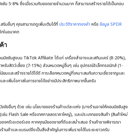
่าคอมมิชชัน 5-8% ซึ่งเมื่อรวมกับยอดขายจำนวนมาก ก็สามารถสร้างรายได้เป็นกอบ
ริมอื่นๆ คุณสามารถดูเพิ่มเติมได้ที่
ประวัติราคาทองคำ
หรือ
ข้อมูล SPDR
ปอีกในอนาคต
ค้า
าคอมมิชชันสูงบน TikTok Affiliate ได้แก่ เครื่องสำอางและสกินแคร์ (8-20%),
หรับสัตว์เลี้ยง (7-15%) ส่วนหมวดหมู่อื่นๆ เช่น อุปกรณ์อิเล็กทรอนิกส์ (1-
นิยมและสร้างรายได้ได้ดี การเลือกหมวดหมู่ที่เหมาะสมกับความเชี่ยวชาญและ
จและเพิ่มโอกาสในการขายได้อย่างมีประสิทธิภาพมากขึ้นครับ
ถึงปัจจัยอื่นๆ ด้วย เช่น นโยบายของร้านค้าแต่ละแห่ง (บางร้านอาจให้คอมมิชชันสูง
 (เช่น Flash Sale หรือเทศกาลลดราคาใหญ่), และประเภทของสินค้า (สินค้าใหม่
ิภาพของครีเอเตอร์เอง หากคุณมียอดขายที่ดีและสม่ำเสมอ ร้านค้าอาจพิจารณา
บร้านค้าและแบรนด์จึงเป็นสิ่งสำคัญในการเพิ่มรายได้ในระยะยาวครับ