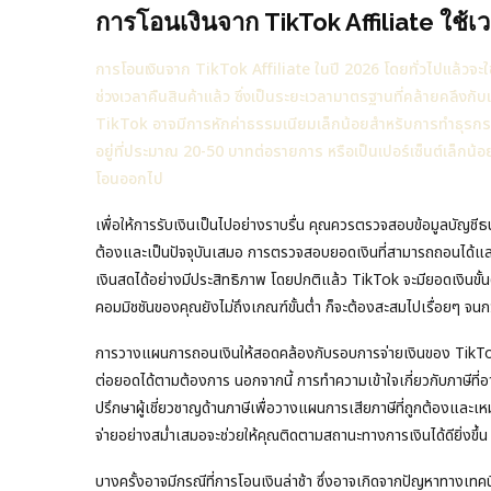
การโอนเงินจาก TikTok Affiliate ใช้เ
การโอนเงินจาก TikTok Affiliate ในปี 2026 โดยทั่วไปแล้วจะ
ช่วงเวลาคืนสินค้าแล้ว ซึ่งเป็นระยะเวลามาตรฐานที่คล้ายคลึงก
TikTok อาจมีการหักค่าธรรมเนียมเล็กน้อยสำหรับการทำธุรกรรม 
อยู่ที่ประมาณ 20-50 บาทต่อรายการ หรือเป็นเปอร์เซ็นต์เล็กน
โอนออกไป
เพื่อให้การรับเงินเป็นไปอย่างราบรื่น คุณควรตรวจสอบข้อมูลบัญชี
ต้องและเป็นปัจจุบันเสมอ การตรวจสอบยอดเงินที่สามารถถอนได้แล
เงินสดได้อย่างมีประสิทธิภาพ โดยปกติแล้ว TikTok จะมียอดเงินขั้น
คอมมิชชันของคุณยังไม่ถึงเกณฑ์ขั้นต่ำ ก็จะต้องสะสมไปเรื่อยๆ จ
การวางแผนการถอนเงินให้สอดคล้องกับรอบการจ่ายเงินของ TikTok 
ต่อยอดได้ตามต้องการ นอกจากนี้ การทำความเข้าใจเกี่ยวกับภาษีที่อ
ปรึกษาผู้เชี่ยวชาญด้านภาษีเพื่อวางแผนการเสียภาษีที่ถูกต้องและเ
จ่ายอย่างสม่ำเสมอจะช่วยให้คุณติดตามสถานะทางการเงินได้ดียิ่งขึ้น
บางครั้งอาจมีกรณีที่การโอนเงินล่าช้า ซึ่งอาจเกิดจากปัญหาทางเ