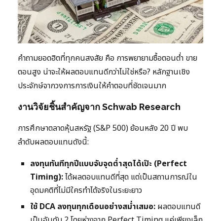
คำถามยอดฮิตที่ทุกคนสงสัย คือ การพยายามซื้อตอนต่ำ ขาย
ตอนสูง น่าจะให้ผลตอบแทนดีกว่าไม่ใช่หรือ? หลักฐานเชิง
ประจักษ์จากวงการการเงินให้คำตอบที่ชัดเจนมาก
งานวิจัยชิ้นสำคัญจาก Schwab Research
การศึกษาตลาดหุ้นสหรัฐ (S&P 500) ย้อนหลัง 20 ปี พบ
ลำดับผลตอบแทนดังนี้:
ลงทุนทันทีทุกปีแบบจับจุดต่ำสุดได้เป๊ะ (Perfect
Timing):
ได้ผลตอบแทนดีที่สุด แต่เป็นสถานการณ์ใน
อุดมคติที่ไม่มีใครทำได้จริงในระยะยาว
ใช้ DCA ลงทุนทุกเดือนอย่างสม่ำเสมอ:
ผลตอบแทนดี
เป็นอันดับ 2 โดยห่างจาก Perfect Timing แค่เพียงเล็ก