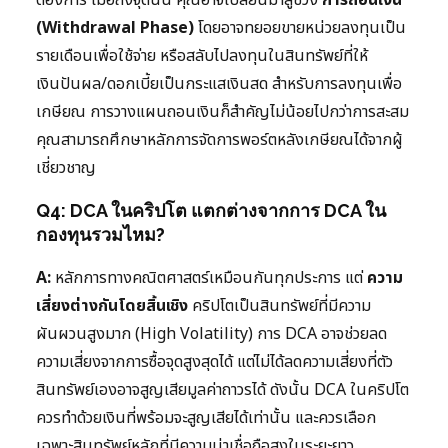
ต้องการ เมื่อถึงจุดนั้น คุณอาจเปลี่ยนมาสู่ช่วง
การถอนเงิน
(Withdrawal Phase)
โดยอาจทยอยขายหน่วยลงทุนเป็น
รายเดือนเพื่อใช้จ่าย หรือสลับไปลงทุนในสินทรัพย์ที่ให้
เงินปันผล/ดอกเบี้ยเป็นกระแสเงินสด สำหรับการลงทุนเพื่อ
เกษียณ การวางแผนถอนเงินก็สำคัญไม่น้อยไปกว่าการสะสม
คุณสามารถศึกษาหลักการจัดการพอร์ตหลังเกษียณได้จากผู้
เชี่ยวชาญ
Q4: DCA ในคริปโต แตกต่างจากการ DCA ใน
กองทุนรวมไหม?
A:
หลักการทางคณิตศาสตร์เหมือนกันทุกประการ แต่
ความ
เสี่ยงต่างกันโดยสิ้นเชิง
คริปโตเป็นสินทรัพย์ที่มีความ
ผันผวนสูงมาก (High Volatility) การ DCA อาจช่วยลด
ความเสี่ยงจากการซื้อจุดสูงสุดได้ แต่ไม่ได้ลดความเสี่ยงที่ตัว
สินทรัพย์เองอาจสูญเสียมูลค่าถาวรได้ ดังนั้น DCA ในคริปโต
ควรทำด้วยเงินที่พร้อมจะสูญเสียได้เท่านั้น และควรเลือก
เฉพาะสินทรัพย์หลักที่มีความน่าเชื่อถือสูงในระยะยาว