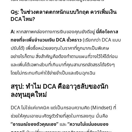
Q5: ในช่วงตลาดตกหนักแบบวิกฤต ควรเพิ่มเงิน
DCA ไหม?
A:
หากสภาพคล่องทางการเงินของคุณยังดีอยู่
นี่คือโอกาส
ทองที่จะเพิ่มจำนวนเงิน DCA ชั่วคราว
(เรียกกว่า DCA แบบ
ปรับได้) เพื่อซื้อหน่วยลงทุนในราคาที่ถูกมากเป็นพิเศษ
อย่างไรก็ตาม สิ่งสำคัญคือต้องทำตามแผนที่วางไว้ให้ได้ก่อน
และเพิ่มได้เฉพาะส่วนที่เกินมาที่คุณสามารถจัดสรรได้จริงๆ
โดยไม่กระทบกับค่าใช้จ่ายจำเป็นและเงินฉุกเฉิน
สรุป: ทำไม DCA คืออาวุธลับของนัก
ลงทุนยุคใหม่
DCA ไม่ใช่แค่เทคนิค แต่เป็นกรอบความคิด (Mindset) ที่
ช่วยให้คุณเอาชนะศัตรูตัวร้ายที่สุดในการลงทุน นั่นคือ
“อารมณ์ของตัวคุณเอง”
และ
“ความไม่แน่นอนของ