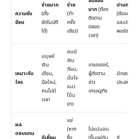
ซับซ้อน
ง่ายมาก
ง่าย
ปานกลาง
มาก
(ต้อง
ความซับ
(ตั้ง
(ทำ
(ต้องคำน
ติดตาม
ซ้อน
อัตโนมัติ
ครั้ง
และปรับ
ตลอด
ได้)
เดียว)
พอร์ต)
เวลา)
คนมี
มนุษย์
เงิน
เงิน
เทรดเดอร์,
ก้อน,
เหมาะกับ
เดือน,
ผู้ติดตาม
นักลงทุนที่
มั่นใจ
ใคร
มือใหม่,
ข่าว
ประสบการ
แนว
คนไม่มี
เศรษฐกิจ
โน้ม
เวลา
ยาว
แย่
ผล
(หาก
ไม่แน่นอน
ตอบแทน
ดีเยี่ยม
ซื้อ
(ขึ้นอยู่กับ
ดี