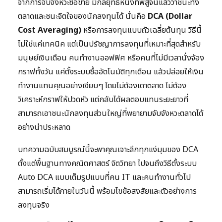
จากการจับจังหวะซื้อขาย มีกลยุทธ์หนึ่งที่พิสูจน์แล้วว่าชนะทั้ง
ตลาดและชนะจิตใจของนักลงทุนได้ นั่นคือ
DCA (Dollar
Cost Averaging)
หรือการลงทุนแบบถัวเฉลี่ยต้นทุน วิธีนี้
ไม่ใช่แค่เทคนิค แต่เป็นปรัชญาการลงทุนที่เหมาะที่สุดสำหรับ
มนุษย์เงินเดือน คนทำงานออฟฟิศ หรือคนที่ไม่มีเวลานั่งจ้อง
กราฟทั้งวัน แค่ตั้งระบบซื้ออัตโนมัติทุกเดือน แล้วปล่อยให้เงิน
ทำงานแทนคุณอย่างเงียบๆ โดยไม่ต้องเดาตลาด ไม่ต้อง
วิเคราะห์กราฟให้ปวดหัว แต่กลับได้ผลตอบแทนระยะยาวที่
สามารถเอาชนะนักลงทุนส่วนใหญ่ที่พยายามจับจังหวะตลาดได้
อย่างน่าประหลาด
บทความฉบับสมบูรณ์นี้จะพาคุณเจาะลึกทุกแง่มุมของ DCA
ตั้งแต่พื้นฐานทางคณิตศาสตร์ จิตวิทยา ไปจนถึงวิธีตั้งระบบ
Auto DCA แบบเต็มรูปแบบที่คน IT และคนทำงานทั่วไป
สามารถเริ่มได้ภายในวันนี้ พร้อมไขข้อสงสัยและตัวอย่างการ
ลงทุนจริง