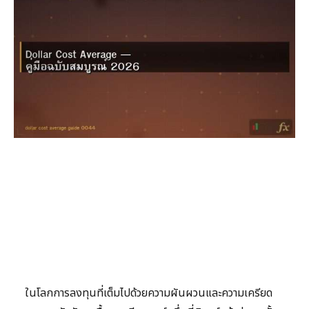
ในโลกการลงทุนที่เต็มไปด้วยความผันผวนและความเครียด