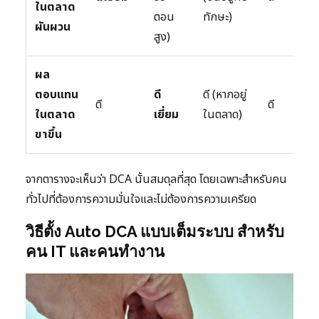
ในตลาด
ตอน
ทักษะ)
ผันผวน
สูง)
ผล
ตอบแทน
ดี
ดี (หากอยู่
ดี
ดี
ในตลาด
เยี่ยม
ในตลาด)
ขาขึ้น
จากตารางจะเห็นว่า DCA นั้นสมดุลที่สุด โดยเฉพาะสำหรับคน
ทั่วไปที่ต้องการความมั่นใจและไม่ต้องการความเครียด
วิธีตั้ง Auto DCA แบบเต็มระบบ สำหรับ
คน IT และคนทำงาน