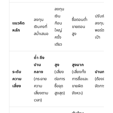
ลงทุน
เงิน
ปรับเงิน
ลงทุน
ซื้อตอนต่ำ
แนวคิด
ก้อน
ลงทุนให้
เงินคงที่
ขายตอน
หลัก
ใหญ่
พอร์ตโตตา
สม่ำเสมอ
สูง
ครั้ง
เป้า
เดียว
ต่ำ ถึง
ปาน
สูง
สูงมาก
ระดับ
กลาง
(เสี่ยง
(เสี่ยงทั้ง
ปานกลาง
ความ
(กระจาย
ต่อการ
การซื้อและ
(ต้องมีการ
เสี่ยง
ความ
ซื้อจุด
ขายผิด
จัดการ)
เสี่ยงตาม
สูงสุด)
จังหวะ)
เวลา)