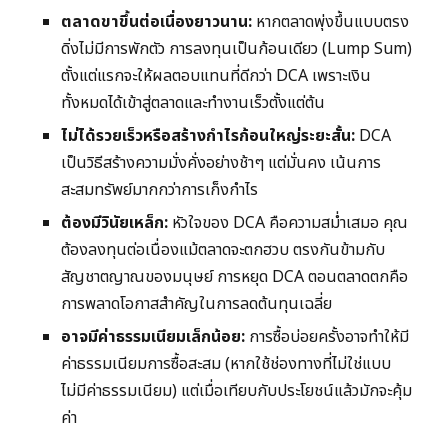
ตลาดขาขึ้นต่อเนื่องยาวนาน:
หากตลาดพุ่งขึ้นแบบตรง
ดิ่งไม่มีการพักตัว การลงทุนเป็นก้อนเดียว (Lump Sum)
ตั้งแต่แรกจะให้ผลตอบแทนที่ดีกว่า DCA เพราะเงิน
ทั้งหมดได้เข้าสู่ตลาดและทำงานเร็วตั้งแต่ต้น
ไม่ได้รวยเร็วหรือสร้างกำไรก้อนใหญ่ระยะสั้น:
DCA
เป็นวิธีสร้างความมั่งคั่งอย่างช้าๆ แต่มั่นคง เน้นการ
สะสมทรัพย์มากกว่าการเก็งกำไร
ต้องมีวินัยเหล็ก:
หัวใจของ DCA คือความสม่ำเสมอ คุณ
ต้องลงทุนต่อเนื่องแม้ตลาดจะตกฮวบ ตรงกันข้ามกับ
สัญชาตญาณของมนุษย์ การหยุด DCA ตอนตลาดตกคือ
การพลาดโอกาสสำคัญในการลดต้นทุนเฉลี่ย
อาจมีค่าธรรมเนียมเล็กน้อย:
การซื้อบ่อยครั้งอาจทำให้มี
ค่าธรรมเนียมการซื้อสะสม (หากใช้ช่องทางที่ไม่ใช่แบบ
ไม่มีค่าธรรมเนียม) แต่เมื่อเทียบกับประโยชน์แล้วมักจะคุ้ม
ค่า