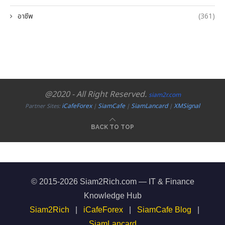
อาชีพ
(361)
@2020 - All Right Reserved.
siam2r.com
iCafeForex
SiamCafe
SiamLancard
XMSignal
Partner Sites:
|
|
|
BACK TO TOP
© 2015-2026 Siam2Rich.com — IT & Finance
Knowledge Hub
Siam2Rich
|
iCafeForex
|
SiamCafe Blog
|
SiamLancard