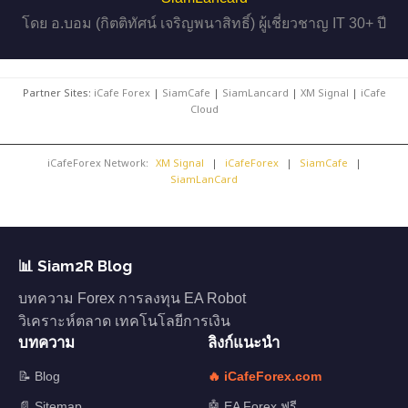
โดย อ.บอม (กิตติทัศน์ เจริญพนาสิทธิ์) ผู้เชี่ยวชาญ IT 30+ ปี
Partner Sites:
iCafe Forex
|
SiamCafe
|
SiamLancard
|
XM Signal
|
iCafe
Cloud
iCafeForex Network:
XM Signal
|
iCafeForex
|
SiamCafe
|
SiamLanCard
📊 Siam2R Blog
บทความ Forex การลงทุน EA Robot
วิเคราะห์ตลาด เทคโนโลยีการเงิน
บทความ
ลิงก์แนะนำ
📝 Blog
🔥 iCafeForex.com
📄 Sitemap
🤖 EA Forex ฟรี