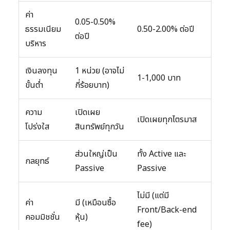
ค่า
0.05-0.50%
ธรรมเนียม
0.50-2.00% ต่อปี
ต่อปี
บริหาร
เงินลงทุน
1 หน่วย (อาจไม่
1-1,000 บาท
ขั้นต่ำ
กี่ร้อยบาท)
ความ
เปิดเผย
เปิดเผยทุกไตรมาส
โปร่งใส
สินทรัพย์ทุกวัน
ส่วนใหญ่เป็น
ทั้ง Active และ
กลยุทธ์
Passive
Passive
ไม่มี (แต่มี
ค่า
มี (เหมือนซื้อ
Front/Back-end
คอมมิชชั่น
หุ้น)
fee)