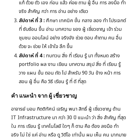
แก้ ด้วย ตัว เอง ก่อน แล้ว ค่อย ถาม ผู้ อื่น การ ลงมือ ทำ
จริง สำคัญ กว่า การ อ่าน อย่าง เดียว
สัปดาห์ ที่ 3 :
ศึกษา เทคนิค ขั้น กลาง ลอง ทำ โปรเจกต์
ที่ ซับซ้อน ขึ้น อ่าน บทความ ของ ผู้ เชี่ยวชาญ เข้า ร่วม
ชุมชน ออนไลน์ อย่าง จริงจัง ช่วย ตอบ คำถาม คน อื่น
ด้วย จะ ช่วย ให้ เข้าใจ ลึก ขึ้น
สัปดาห์ ที่ 4 :
ทบทวน สิ่ง ที่ เรียน รู้ มา ทั้งหมด สร้าง
portfolio ผล งาน เขียน บทความ สรุป สิ่ง ที่ เรียน รู้
วาง แผน ขั้น ตอน ถัด ไป สำหรับ 90 วัน ข้าง หน้า การ
สอน ผู้ อื่น คือ วิธี เรียน รู้ ที่ ดี ที่สุด
คำ แนะนำ จาก ผู้ เชี่ยวชาญ
อาจารย์ บอม กิตติทัศน์ เจริญ พนา สิทธิ์ ผู้ เชี่ยวชาญ ด้าน
IT Infrastructure มา กว่า 30 ปี แนะนำ ว่า สิ่ง สำคัญ ที่สุด
ใน การ เรียน รู้ เทคโนโลยี ใดๆ ก็ ตาม คือ ต้อง ลงมือ ทำ
จริง ไม่ ใช่ แค่ อ่าน หรือ ดู วิดีโอ เท่านั้น ผม เห็น คน มากมาย