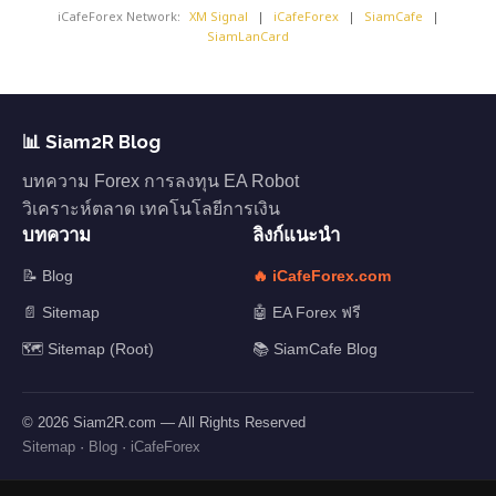
iCafeForex Network:
XM Signal
|
iCafeForex
|
SiamCafe
|
SiamLanCard
📊 Siam2R Blog
บทความ Forex การลงทุน EA Robot
วิเคราะห์ตลาด เทคโนโลยีการเงิน
บทความ
ลิงก์แนะนำ
📝 Blog
🔥 iCafeForex.com
📄 Sitemap
🤖 EA Forex ฟรี
🗺️ Sitemap (Root)
📚 SiamCafe Blog
© 2026 Siam2R.com — All Rights Reserved
Sitemap
·
Blog
·
iCafeForex