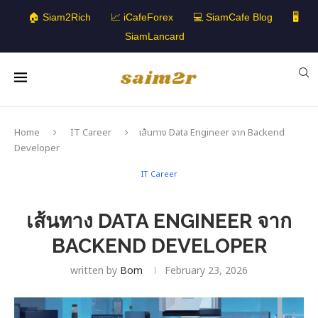
🏠 Siam2Rich
📈 iCafeForex
💻 SiamCafe Blog
🖥️
SiamLancard
Home
IT Career
เส้นทาง Data Engineer จาก Backend
Developer
IT Career
เส้นทาง DATA ENGINEER จาก
BACKEND DEVELOPER
written by
Bom
February 23, 2026