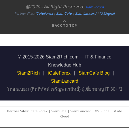
@2020 - All Right Reserved.
siam2r.com
iCafeForex
SiamCafe
SiamLancard
XMSignal
Partner Sites:
|
|
|
BACK TO TOP
© 2015-2026 Siam2Rich.com — IT & Finance
Knowledge Hub
Siam2Rich
|
iCafeForex
|
SiamCafe Blog
|
SiamLancard
โดย อ.บอม (กิตติทัศน์ เจริญพนาสิทธิ์) ผู้เชี่ยวชาญ IT 30+ ปี
Partner Sites:
iCafe Forex
|
SiamCafe
|
SiamLancard
|
XM Signal
|
iCafe
Cloud