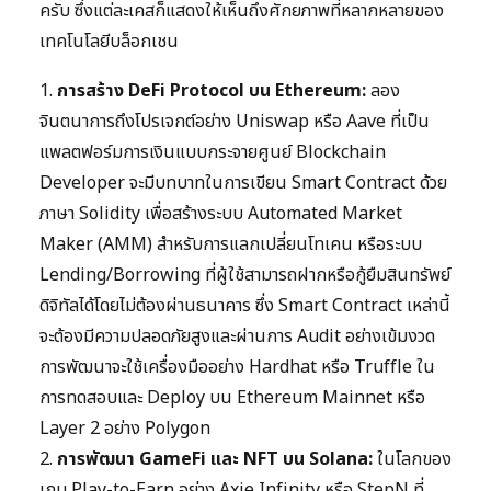
ครับ ซึ่งแต่ละเคสก็แสดงให้เห็นถึงศักยภาพที่หลากหลายของ
เทคโนโลยีบล็อกเชน
1.
การสร้าง DeFi Protocol บน Ethereum:
ลอง
จินตนาการถึงโปรเจกต์อย่าง Uniswap หรือ Aave ที่เป็น
แพลตฟอร์มการเงินแบบกระจายศูนย์ Blockchain
Developer จะมีบทบาทในการเขียน Smart Contract ด้วย
ภาษา Solidity เพื่อสร้างระบบ Automated Market
Maker (AMM) สำหรับการแลกเปลี่ยนโทเคน หรือระบบ
Lending/Borrowing ที่ผู้ใช้สามารถฝากหรือกู้ยืมสินทรัพย์
ดิจิทัลได้โดยไม่ต้องผ่านธนาคาร ซึ่ง Smart Contract เหล่านี้
จะต้องมีความปลอดภัยสูงและผ่านการ Audit อย่างเข้มงวด
การพัฒนาจะใช้เครื่องมืออย่าง Hardhat หรือ Truffle ใน
การทดสอบและ Deploy บน Ethereum Mainnet หรือ
Layer 2 อย่าง Polygon
2.
การพัฒนา GameFi และ NFT บน Solana:
ในโลกของ
เกม Play-to-Earn อย่าง Axie Infinity หรือ StepN ที่