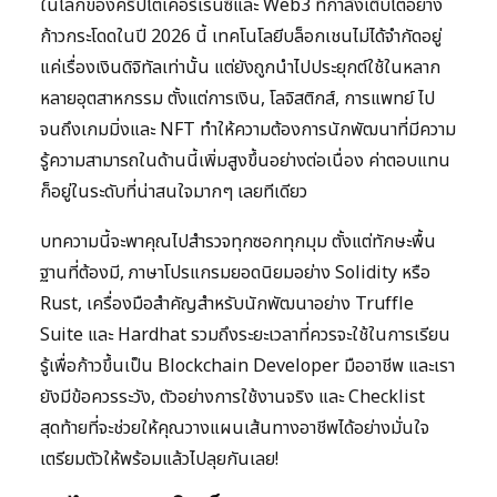
ในโลกของคริปโตเคอร์เรนซีและ Web3 ที่กำลังเติบโตอย่าง
ก้าวกระโดดในปี 2026 นี้ เทคโนโลยีบล็อกเชนไม่ได้จำกัดอยู่
แค่เรื่องเงินดิจิทัลเท่านั้น แต่ยังถูกนำไปประยุกต์ใช้ในหลาก
หลายอุตสาหกรรม ตั้งแต่การเงิน, โลจิสติกส์, การแพทย์ ไป
จนถึงเกมมิ่งและ NFT ทำให้ความต้องการนักพัฒนาที่มีความ
รู้ความสามารถในด้านนี้เพิ่มสูงขึ้นอย่างต่อเนื่อง ค่าตอบแทน
ก็อยู่ในระดับที่น่าสนใจมากๆ เลยทีเดียว
บทความนี้จะพาคุณไปสำรวจทุกซอกทุกมุม ตั้งแต่ทักษะพื้น
ฐานที่ต้องมี, ภาษาโปรแกรมยอดนิยมอย่าง Solidity หรือ
Rust, เครื่องมือสำคัญสำหรับนักพัฒนาอย่าง Truffle
Suite และ Hardhat รวมถึงระยะเวลาที่ควรจะใช้ในการเรียน
รู้เพื่อก้าวขึ้นเป็น Blockchain Developer มืออาชีพ และเรา
ยังมีข้อควรระวัง, ตัวอย่างการใช้งานจริง และ Checklist
สุดท้ายที่จะช่วยให้คุณวางแผนเส้นทางอาชีพได้อย่างมั่นใจ
เตรียมตัวให้พร้อมแล้วไปลุยกันเลย!