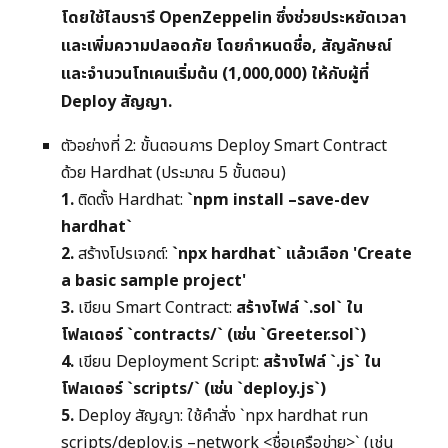
โดยใช้ไลบรารี OpenZeppelin ซึ่งช่วยประหยัดเวลา
และเพิ่มความปลอดภัย โดยกำหนดชื่อ, สัญลักษณ์
และจำนวนโทเคนเริ่มต้น (1,000,000) ให้กับผู้ที่
Deploy สัญญา.
ตัวอย่างที่ 2: ขั้นตอนการ Deploy Smart Contract
ด้วย Hardhat (ประมาณ 5 ขั้นตอน)
1.
ติดตั้ง Hardhat:
`npm install –save-dev
hardhat`
2.
สร้างโปรเจกต์:
`npx hardhat` แล้วเลือก 'Create
a basic sample project'
3.
เขียน Smart Contract:
สร้างไฟล์ `.sol` ใน
โฟลเดอร์ `contracts/` (เช่น `Greeter.sol`)
4.
เขียน Deployment Script:
สร้างไฟล์ `.js` ใน
โฟลเดอร์ `scripts/` (เช่น `deploy.js`)
5.
Deploy สัญญา: ใช้คำสั่ง `npx hardhat run
scripts/deploy.js –network <ชื่อเครือข่าย>` (เช่น