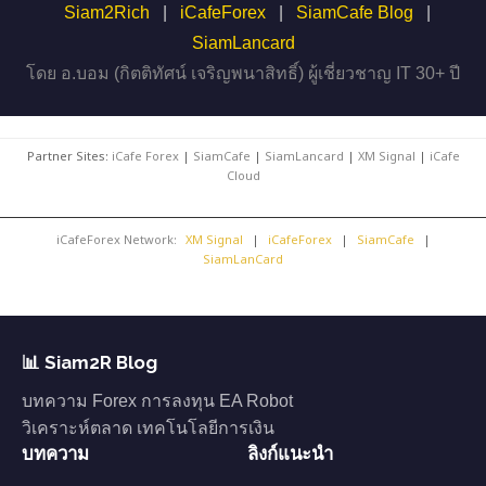
Siam2Rich
|
iCafeForex
|
SiamCafe Blog
|
SiamLancard
โดย อ.บอม (กิตติทัศน์ เจริญพนาสิทธิ์) ผู้เชี่ยวชาญ IT 30+ ปี
Partner Sites:
iCafe Forex
|
SiamCafe
|
SiamLancard
|
XM Signal
|
iCafe
Cloud
iCafeForex Network:
XM Signal
|
iCafeForex
|
SiamCafe
|
SiamLanCard
📊 Siam2R Blog
บทความ Forex การลงทุน EA Robot
วิเคราะห์ตลาด เทคโนโลยีการเงิน
บทความ
ลิงก์แนะนำ