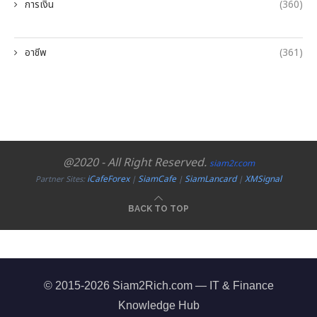
การเงิน
(360)
อาชีพ
(361)
@2020 - All Right Reserved.
siam2r.com
iCafeForex
SiamCafe
SiamLancard
XMSignal
Partner Sites:
|
|
|
BACK TO TOP
© 2015-2026 Siam2Rich.com — IT & Finance
Knowledge Hub