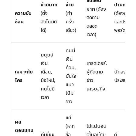
ซับซ้อน
ง่ายมาก
ง่าย
ปานกลาง
มาก
(ต้อง
ความซับ
(ตั้ง
(ทำ
(ต้องคำน
ติดตาม
ซ้อน
อัตโนมัติ
ครั้ง
และปรับ
ตลอด
ได้)
เดียว)
พอร์ต)
เวลา)
คนมี
มนุษย์
เงิน
เงิน
เทรดเดอร์,
ก้อน,
เหมาะกับ
เดือน,
ผู้ติดตาม
นักลงทุนที่
มั่นใจ
ใคร
มือใหม่,
ข่าว
ประสบการ
แนว
คนไม่มี
เศรษฐกิจ
โน้ม
เวลา
ยาว
แย่
ผล
(หาก
ไม่แน่นอน
ตอบแทน
ดีเยี่ยม
ซื้อ
(ขึ้นอยู่กับ
ดี