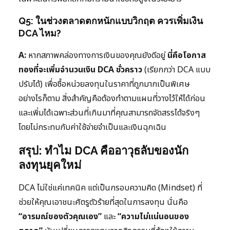
Q5: ในช่วงตลาดตกหนักแบบวิกฤต ควรเพิ่มเงิน
DCA ไหม?
A:
หากสภาพคล่องทางการเงินของคุณยังดีอยู่
นี่คือโอกาส
ทองที่จะเพิ่มจำนวนเงิน DCA ชั่วคราว
(เรียกกว่า DCA แบบ
ปรับได้) เพื่อซื้อหน่วยลงทุนในราคาที่ถูกมากเป็นพิเศษ
อย่างไรก็ตาม สิ่งสำคัญคือต้องทำตามแผนที่วางไว้ให้ได้ก่อน
และเพิ่มได้เฉพาะส่วนที่เกินมาที่คุณสามารถจัดสรรได้จริงๆ
โดยไม่กระทบกับค่าใช้จ่ายจำเป็นและเงินฉุกเฉิน
สรุป: ทำไม DCA คืออาวุธลับของนัก
ลงทุนยุคใหม่
DCA ไม่ใช่แค่เทคนิค แต่เป็นกรอบความคิด (Mindset) ที่
ช่วยให้คุณเอาชนะศัตรูตัวร้ายที่สุดในการลงทุน นั่นคือ
“อารมณ์ของตัวคุณเอง”
และ
“ความไม่แน่นอนของ