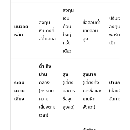
ลงทุน
เงิน
ปรับเงิน
ลงทุน
ซื้อตอนต่ำ
แนวคิด
ก้อน
ลงทุนให้
เงินคงที่
ขายตอน
หลัก
ใหญ่
พอร์ตโตตา
สม่ำเสมอ
สูง
ครั้ง
เป้า
เดียว
ต่ำ ถึง
ปาน
สูง
สูงมาก
ระดับ
กลาง
(เสี่ยง
(เสี่ยงทั้ง
ปานกลาง
ความ
(กระจาย
ต่อการ
การซื้อและ
(ต้องมีการ
เสี่ยง
ความ
ซื้อจุด
ขายผิด
จัดการ)
เสี่ยงตาม
สูงสุด)
จังหวะ)
เวลา)