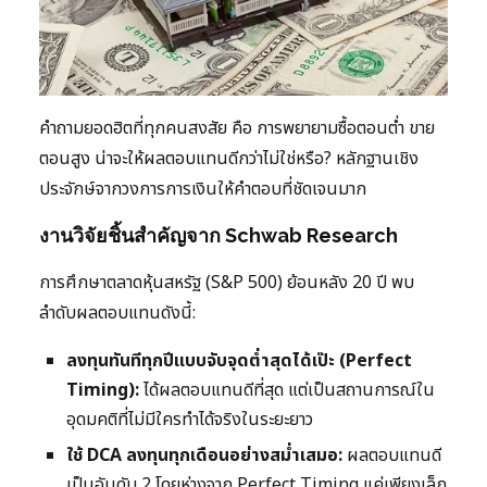
คำถามยอดฮิตที่ทุกคนสงสัย คือ การพยายามซื้อตอนต่ำ ขาย
ตอนสูง น่าจะให้ผลตอบแทนดีกว่าไม่ใช่หรือ? หลักฐานเชิง
ประจักษ์จากวงการการเงินให้คำตอบที่ชัดเจนมาก
งานวิจัยชิ้นสำคัญจาก Schwab Research
การศึกษาตลาดหุ้นสหรัฐ (S&P 500) ย้อนหลัง 20 ปี พบ
ลำดับผลตอบแทนดังนี้:
ลงทุนทันทีทุกปีแบบจับจุดต่ำสุดได้เป๊ะ (Perfect
Timing):
ได้ผลตอบแทนดีที่สุด แต่เป็นสถานการณ์ใน
อุดมคติที่ไม่มีใครทำได้จริงในระยะยาว
ใช้ DCA ลงทุนทุกเดือนอย่างสม่ำเสมอ:
ผลตอบแทนดี
เป็นอันดับ 2 โดยห่างจาก Perfect Timing แค่เพียงเล็ก