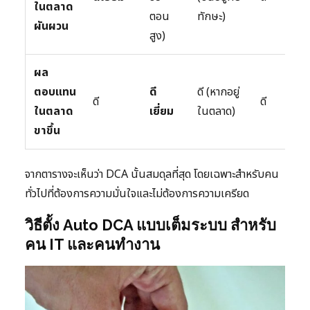
ในตลาด
ตอน
ทักษะ)
ผันผวน
สูง)
ผล
ตอบแทน
ดี
ดี (หากอยู่
ดี
ดี
ในตลาด
เยี่ยม
ในตลาด)
ขาขึ้น
จากตารางจะเห็นว่า DCA นั้นสมดุลที่สุด โดยเฉพาะสำหรับคน
ทั่วไปที่ต้องการความมั่นใจและไม่ต้องการความเครียด
วิธีตั้ง Auto DCA แบบเต็มระบบ สำหรับ
คน IT และคนทำงาน