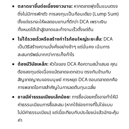
ตลาดขาขึ้นต่อเนื่องยาวนาน:
หากตลาดพุ่งขึ้นแบบตรง
ดิ่งไม่มีการพักตัว การลงทุนเป็นก้อนเดียว (Lump Sum)
ตั้งแต่แรกจะให้ผลตอบแทนที่ดีกว่า DCA เพราะเงิน
ทั้งหมดได้เข้าสู่ตลาดและทำงานเร็วตั้งแต่ต้น
ไม่ได้รวยเร็วหรือสร้างกำไรก้อนใหญ่ระยะสั้น:
DCA
เป็นวิธีสร้างความมั่งคั่งอย่างช้าๆ แต่มั่นคง เน้นการ
สะสมทรัพย์มากกว่าการเก็งกำไร
ต้องมีวินัยเหล็ก:
หัวใจของ DCA คือความสม่ำเสมอ คุณ
ต้องลงทุนต่อเนื่องแม้ตลาดจะตกฮวบ ตรงกันข้ามกับ
สัญชาตญาณของมนุษย์ การหยุด DCA ตอนตลาดตกคือ
การพลาดโอกาสสำคัญในการลดต้นทุนเฉลี่ย
อาจมีค่าธรรมเนียมเล็กน้อย:
การซื้อบ่อยครั้งอาจทำให้มี
ค่าธรรมเนียมการซื้อสะสม (หากใช้ช่องทางที่ไม่ใช่แบบ
ไม่มีค่าธรรมเนียม) แต่เมื่อเทียบกับประโยชน์แล้วมักจะคุ้ม
ค่า