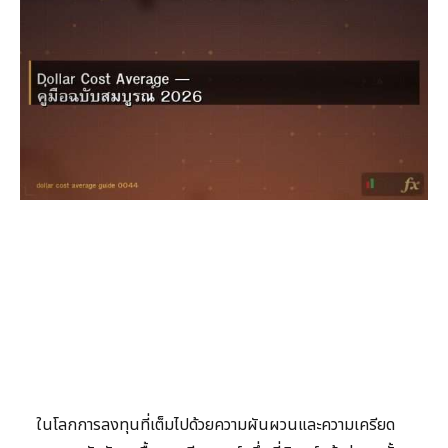
ในโลกการลงทุนที่เต็มไปด้วยความผันผวนและความเครียด