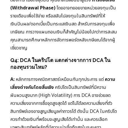
ต้องการ เมื่อถึงจุดนั้น คุณอาจเปลี่ยนมาสู่ช่วง
การถอนเงิน
(Withdrawal Phase)
โดยอาจทยอยขายหน่วยลงทุนเป็น
รายเดือนเพื่อใช้จ่าย หรือสลับไปลงทุนในสินทรัพย์ที่ให้
เงินปันผล/ดอกเบี้ยเป็นกระแสเงินสด สำหรับการลงทุนเพื่อ
เกษียณ การวางแผนถอนเงินก็สำคัญไม่น้อยไปกว่าการสะสม
คุณสามารถศึกษาหลักการจัดการพอร์ตหลังเกษียณได้จากผู้
เชี่ยวชาญ
Q4: DCA ในคริปโต แตกต่างจากการ DCA ใน
กองทุนรวมไหม?
A:
หลักการทางคณิตศาสตร์เหมือนกันทุกประการ แต่
ความ
เสี่ยงต่างกันโดยสิ้นเชิง
คริปโตเป็นสินทรัพย์ที่มีความ
ผันผวนสูงมาก (High Volatility) การ DCA อาจช่วยลด
ความเสี่ยงจากการซื้อจุดสูงสุดได้ แต่ไม่ได้ลดความเสี่ยงที่ตัว
สินทรัพย์เองอาจสูญเสียมูลค่าถาวรได้ ดังนั้น DCA ในคริปโต
ควรทำด้วยเงินที่พร้อมจะสูญเสียได้เท่านั้น และควรเลือก
เฉพาะสินทรัพย์หลักที่มีความน่าเชื่อถือสูงในระยะยาว