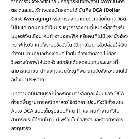
จากการจับจังหวะซื้อขาย มีกลยุทธ์หนึ่งที่พิสูจน์แล้วว่าชนะทั้ง
ตลาดและชนะจิตใจของนักลงทุนได้ นั่นคือ
DCA (Dollar
Cost Averaging)
หรือการลงทุนแบบถัวเฉลี่ยต้นทุน วิธีนี้
ไม่ใช่แค่เทคนิค แต่เป็นปรัชญาการลงทุนที่เหมาะที่สุดสำหรับ
มนุษย์เงินเดือน คนทำงานออฟฟิศ หรือคนที่ไม่มีเวลานั่งจ้อง
กราฟทั้งวัน แค่ตั้งระบบซื้ออัตโนมัติทุกเดือน แล้วปล่อยให้เงิน
ทำงานแทนคุณอย่างเงียบๆ โดยไม่ต้องเดาตลาด ไม่ต้อง
วิเคราะห์กราฟให้ปวดหัว แต่กลับได้ผลตอบแทนระยะยาวที่
สามารถเอาชนะนักลงทุนส่วนใหญ่ที่พยายามจับจังหวะตลาดได้
อย่างน่าประหลาด
บทความฉบับสมบูรณ์นี้จะพาคุณเจาะลึกทุกแง่มุมของ DCA
ตั้งแต่พื้นฐานทางคณิตศาสตร์ จิตวิทยา ไปจนถึงวิธีตั้งระบบ
Auto DCA แบบเต็มรูปแบบที่คน IT และคนทำงานทั่วไป
สามารถเริ่มได้ภายในวันนี้ พร้อมไขข้อสงสัยและตัวอย่างการ
ลงทุนจริง