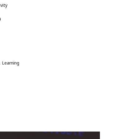
vity
)
n, Learning