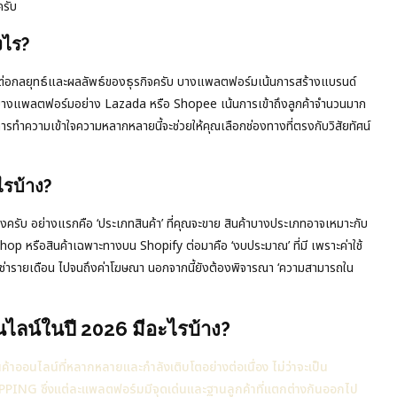
ครับ
งไร?
กต่อกลยุทธ์และผลลัพธ์ของธุรกิจครับ บางแพลตฟอร์มเน้นการสร้างแบรนด์
ส่วนบางแพลตฟอร์มอย่าง Lazada หรือ Shopee เน้นการเข้าถึงลูกค้าจำนวนมาก
ารทำความเข้าใจความหลากหลายนี้จะช่วยให้คุณเลือกช่องทางที่ตรงกับวิสัยทัศน์
ไรบ้าง?
ครับ อย่างแรกคือ ‘ประเภทสินค้า’ ที่คุณจะขาย สินค้าบางประเภทอาจเหมาะกับ
Shop หรือสินค้าเฉพาะทางบน Shopify ต่อมาคือ ‘งบประมาณ’ ที่มี เพราะค่าใช้
เช่ารายเดือน ไปจนถึงค่าโฆษณา นอกจากนี้ยังต้องพิจารณา ‘ความสามารถใน
ลน์ในปี 2026 มีอะไรบ้าง?
าออนไลน์ที่หลากหลายและกำลังเติบโตอย่างต่อเนื่อง ไม่ว่าจะเป็น
NG ซึ่งแต่ละแพลตฟอร์มมีจุดเด่นและฐานลูกค้าที่แตกต่างกันออกไป