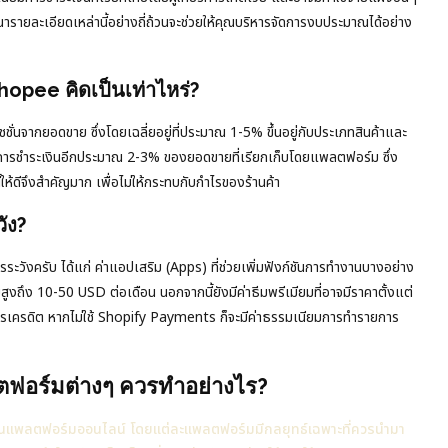
ารายละเอียดเหล่านี้อย่างถี่ถ้วนจะช่วยให้คุณบริหารจัดการงบประมาณได้อย่าง
pee คิดเป็นเท่าไหร่?
นจากยอดขาย ซึ่งโดยเฉลี่ยอยู่ที่ประมาณ 1-5% ขึ้นอยู่กับประเภทสินค้าและ
ยมการชำระเงินอีกประมาณ 2-3% ของยอดขายที่เรียกเก็บโดยแพลตฟอร์ม ซึ่ง
้ดีจึงสำคัญมาก เพื่อไม่ให้กระทบกับกำไรของร้านค้า
ัง?
วรระวังครับ ได้แก่ ค่าแอปเสริม (Apps) ที่ช่วยเพิ่มฟังก์ชันการทำงานบางอย่าง
ยสูงถึง 10-50 USD ต่อเดือน นอกจากนี้ยังมีค่าธีมพรีเมียมที่อาจมีราคาตั้งแต่
ตรเครดิต หากไม่ใช้ Shopify Payments ก็จะมีค่าธรรมเนียมการทำรายการ
อร์มต่างๆ ควรทำอย่างไร?
แพลตฟอร์มออนไลน์ โดยแต่ละแพลตฟอร์มมีกลยุทธ์เฉพาะที่ควรนำมา