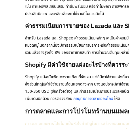
เช่น ค่าแอปพลิเคชันเสริม ค่าธีมพรีเมียม หรือค่าโฆษณา การพิจารณ
มีประสิทธิภาพ และหลีกเลี่ยงค่าใช้จ่ายที่ไม่คาดคิดได้
ค่าธรรมเนียมการขายของ Lazada และ Sho
สำหรับ Lazada และ Shopee ค่าธรรมเนียมหลักๆ จะเป็นค่าคอมมิชชั่
หมวดหมู่ นอกจากนี้ยังมีค่าธรรมเนียมการบริการหรือค่าธรรมเนี
รวมแล้วอาจสูงถึง 8% ของราคาขายสินค้า การคำนวณต้นทุนเหล่านี้ให
Shopify มีค่าใช้จ่ายแฝงอะไรบ้างที่ควรระว
Shopify แม้จะมีแพ็กเกจรายเดือนที่ชัดเจน แต่ก็มีค่าใช้จ่ายแฝงที่ค
ซึ่งส่วนใหญ่มีค่าใช้จ่ายรายเดือนแยกต่างหาก บางแอปอาจมีค่าใช้จ่า
150-350 USD (ซื้อครั้งเดียว) และค่าธรรมเนียมการประมวลผลบั
เพิ่มเติมอีกด้วย ควรตรวจสอบ
กลยุทธ์การตลาดออนไลน์
ให้ดี
การตลาดและการโปรโมทร้านบนแพลตฟ
การตลาดและการโปรโมทเป็นหัวใจสำคัญในการสร้างยอดขายบน