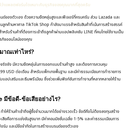
ได้ว่าแพลตฟอร์มใดเหมาะกับธุรกิจของคุณมากที่สุดครับ
บรนด์ของตัวเอง ด้วยความยืดหยุ่นสูงและฟีเจอร์ที่ครบครัน ส่วน Lazada และ
กค้ามหาศาล TikTok Shop กำลังมาแรงสำหรับสินค้าที่เน้นการสร้างสรรค์
รับร้านค้าที่ต้องการเข้าถึงลูกค้าผ่านแอปพลิเคชัน LINE ที่คนไทยใช้งานเป็น
ธุรกิจออนไลน์ของคุณ
มาณเท่าไหร่?
งจริงจัง มีความยืดหยุ่นในการออกแบบร้านค้าสูง และต้องการควบคุม
ณ 29-299 USD ต่อเดือน สำหรับแพ็กเกจพื้นฐาน และมีค่าธรรมเนียมการทำรายการ
บแอปเสริมและธีมพรีเมียม ซึ่งช่วยเพิ่มฟังก์ชันการทำงานที่หลากหลายให้ร้าน
ีข้อดี-ข้อเสียอย่างไร?
้ร้านค้าเข้าถึงผู้ซื้อจำนวนมากได้อย่างรวดเร็ว ข้อดีคือไม่ต้องลงทุนสร้าง
เสียคือการแข่งขันสูงมาก มีค่าคอมมิชชั่นเฉลี่ย 1-5% และค่าธรรมเนียมการ
อร์ม และมีข้อจำกัดในการสร้างแบรนด์ของตัวเอง