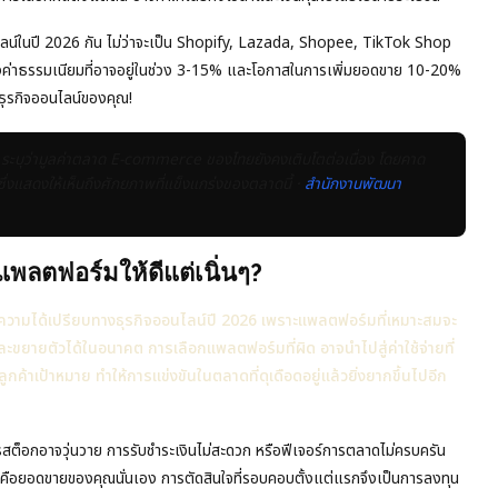
ลน์ในปี 2026 กัน ไม่ว่าจะเป็น Shopify, Lazada, Shopee, TikTok Shop
องค่าธรรมเนียมที่อาจอยู่ในช่วง 3-15% และโอกาสในการเพิ่มยอดขาย 10-20%
ทางธุรกิจออนไลน์ของคุณ!
ระบุว่ามูลค่าตลาด E-commerce ของไทยยังคงเติบโตต่อเนื่อง โดยคาด
ซึ่งแสดงให้เห็นถึงศักยภาพที่แข็งแกร่งของตลาดนี้ ·
สำนักงานพัฒนา
พลตฟอร์มให้ดีแต่เนิ่นๆ?
งความได้เปรียบทางธุรกิจออนไลน์ปี 2026 เพราะแพลตฟอร์มที่เหมาะสมจะ
และขยายตัวได้ในอนาคต การเลือกแพลตฟอร์มที่ผิด อาจนำไปสู่ค่าใช้จ่ายที่
ค้าเป้าหมาย ทำให้การแข่งขันในตลาดที่ดุเดือดอยู่แล้วยิ่งยากขึ้นไปอีก
รสต็อกอาจวุ่นวาย การรับชำระเงินไม่สะดวก หรือฟีเจอร์การตลาดไม่ครบครัน
ดก็คือยอดขายของคุณนั่นเอง การตัดสินใจที่รอบคอบตั้งแต่แรกจึงเป็นการลงทุน