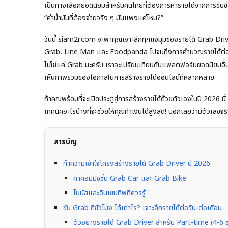
เป็นทางเลือกยอดนิยมสำหรับคนไทยที่ต้องการหารายได้จากการขับขี่ แ
“ค่าน้ำมันที่ต้องจ่ายจริง ๆ มันแพงแค่ไหน?”
วันนี้ siam2r.com จะพาคุณเจาะลึกทุกแง่มุมของรายได้ Grab Driv
Grab, Line Man และ Foodpanda ไปจนถึงการคำนวณรายได้ต่อวัน-ต่อ
ไม่ใช่แค่ Grab นะครับ เราจะเปรียบเทียบกับแพลตฟอร์มยอดนิยมอื
เห็นภาพรวมของโอกาสในการสร้างรายได้ออนไลน์ที่หลากหลาย.
ถ้าคุณพร้อมที่จะเปิดประตูสู่การสร้างรายได้ด้วยตัวเองในปี 2026 
เทคนิคอะไรบ้างที่จะช่วยให้คุณทำเงินได้สูงสุด! บอกเลยว่ามีตัวเลขจ
สารบัญ
ทำความเข้าใจโครงสร้างรายได้ Grab Driver ปี 2026
ค่าคอมมิชชั่น Grab Car และ Grab Bike
โบนัสและอินเซนทีฟที่ควรรู้
ขับ Grab กี่ชั่วโมง ได้เท่าไร? เจาะลึกรายได้ต่อวัน-ต่อเดือน
ตัวอย่างรายได้ Grab Driver สำหรับ Part-time (4-6 ช