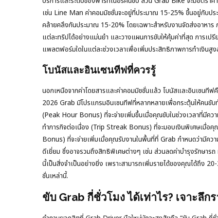
บริการและระดับของพาร์ทเนอร์คนขับ ส่วน Grab Bike จะมีอัตราค่
เช่น Line Man ค่าคอมมิชชั่นจะอยู่ที่ประมาณ 15-25% ขึ้นอยู่กับ
คล้ายคลึงกันประมาณ 15-20% โดยเฉพาะสำหรับงานจัดส่งอาหาร การทำ
แต่ละทริปได้อย่างแม่นยำ และวางแผนการขับให้คุ้มค่าที่สุด การเปรี
แพลตฟอร์มใดในแต่ละช่วงเวลาเพื่อเพิ่มประสิทธิภาพการทำเงินสูงส
โบนัสและอินเซนทีฟที่ควรรู้
นอกเหนือจากค่าโดยสารและค่าคอมมิชชั่นแล้ว โบนัสและอินเซนทีฟคือต
2026 Grab มีโปรแกรมอินเซนทีฟที่หลากหลายเพื่อกระตุ้นให้คนขับทำ
(Peak Hour Bonus) ที่จะจ่ายเพิ่มขึ้นเมื่อคุณขับในช่วงเวลาที่มีค
ทำภารกิจต่อเนื่อง (Trip Streak Bonus) ที่จะมอบเงินพิเศษเมื่อค
Bonus) ที่จะจ่ายเพิ่มเมื่อคุณรับงานในพื้นที่ที่ Grab กำหนดว่าม
ดีเยี่ยม ซึ่งอาจรวมถึงสิทธิพิเศษต่างๆ เช่น ส่วนลดค่าบำรุงรักษาร
นี้เป็นสิ่งจำเป็นอย่างยิ่ง เพราะสามารถเพิ่มรายได้ของคุณได้ถึง
ชั่นเหล่านี้.
ขับ Grab กี่ชั่วโมง ได้เท่าไร? เจาะลึก