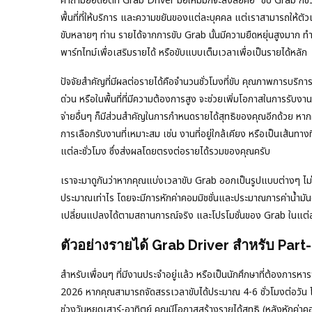
คำถามยอดฮิตที่ Grab Driver มือใหม่มักจะสงสัยคือ “ขับ Grab กี่ชั่วโม
พื้นที่ที่ให้บริการ และความขยันของแต่ละบุคคล แต่เราสามารถให้ต
ขับหลายๆ ท่าน รายได้จากการขับ Grab นั้นมีความยืดหยุ่นสูงมาก
พาร์ทไทม์เพื่อเสริมรายได้ หรือขับแบบเต็มเวลาเพื่อเป็นรายได้หลัก
ปัจจัยสำคัญที่มีผลต่อรายได้คือจำนวนชั่วโมงที่ขับ คุณภาพการบร
ด่วน หรือในพื้นที่ที่มีความต้องการสูง จะช่วยเพิ่มโอกาสในการรับงาน
จ่ายอื่นๆ ก็มีส่วนสำคัญในการกำหนดรายได้สุทธิของคุณอีกด้วย หากคุ
การเลือกรับงานที่เหมาะสม เช่น งานที่อยู่ใกล้เคียง หรือเป็นเส้นท
แต่ละชั่วโมง ซึ่งส่งผลโดยตรงต่อรายได้รวมของคุณครับ
เราจะมาดูกันว่าหากคุณแบ่งเวลาขับ Grab ออกเป็นรูปแบบต่างๆ ไม่ว
ประมาณเท่าไร โดยจะมีการหักค่าคอมมิชชั่นและประมาณการค่าน้ำมันออก
เปลี่ยนแปลงได้ตามสถานการณ์จริง และโปรโมชั่นของ Grab ในแต่ล
ตัวอย่างรายได้ Grab Driver สำหรับ Part
สำหรับเพื่อนๆ ที่มีงานประจำอยู่แล้ว หรือเป็นนักศึกษาที่ต้องการห
2026 หากคุณสามารถจัดสรรเวลาขับได้ประมาณ 4-6 ชั่วโมงต่อวัน โ
ช่วงวันหยุดเสาร์-อาทิตย์ คุณมีโอกาสสร้างรายได้สุทธิ (หลังหักค่า