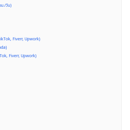
ม./วัน)
ikTok, Fiverr, Upwork)
ada)
Tok, Fiverr, Upwork)