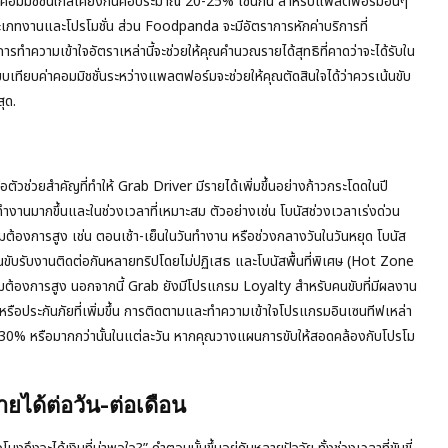
าคอมมิชชั่นใกล้เคียงกันคือประมาณ 20-25% เช่นกัน สำหรับแพลตฟอร์มอื่นๆ
ประเภทงานและโปรโมชั่น ส่วน Foodpanda จะมีอัตราการหักค่าบริการที่
ความเข้าใจอัตราเหล่านี้จะช่วยให้คุณคำนวณรายได้สุทธิที่คาดว่าจะได้รับใน
ยบเทียบค่าคอมมิชชั่นระหว่างแพลตฟอร์มจะช่วยให้คุณตัดสินใจได้ว่าควรเน้นขับ
ุด.
ัวช่วยสำคัญที่ทำให้ Grab Driver มีรายได้เพิ่มขึ้นอย่างก้าวกระโดดในปี
งานมากขึ้นและในช่วงเวลาที่เหมาะสม ตัวอย่างเช่น โบนัสช่วงเวลาเร่งด่วน
วามต้องการสูง เช่น ตอนเช้า-เย็นในวันทำงาน หรือช่วงกลางวันในวันหยุด โบนัส
ุณขับรับงานติดต่อกันหลายทริปโดยไม่ปฏิเสธ และโบนัสพื้นที่พิเศษ (Hot Zone
ีความต้องการสูง นอกจากนี้ Grab ยังมีโปรแกรม Loyalty สำหรับคนขับที่มีผลงาน
ถ หรือประกันภัยที่เพิ่มขึ้น การติดตามและทำความเข้าใจโปรแกรมอินเซนทีฟเหล่า
 20-30% หรือมากกว่านั้นในแต่ละวัน หากคุณวางแผนการขับให้สอดคล้องกับโปรโม
รายได้ต่อวัน-ต่อเดือน