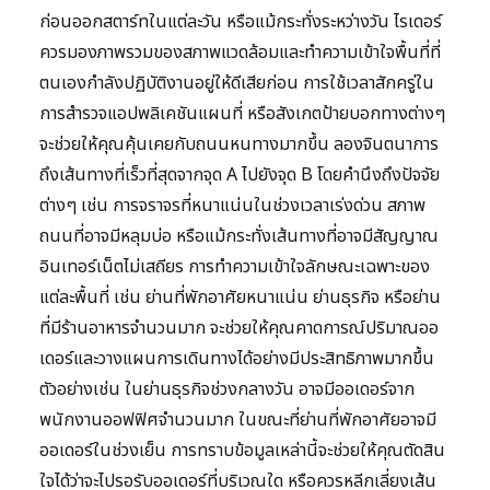
ก่อนออกสตาร์ทในแต่ละวัน หรือแม้กระทั่งระหว่างวัน ไรเดอร์
ควรมองภาพรวมของสภาพแวดล้อมและทำความเข้าใจพื้นที่ที่
ตนเองกำลังปฏิบัติงานอยู่ให้ดีเสียก่อน การใช้เวลาสักครู่ใน
การสำรวจแอปพลิเคชันแผนที่ หรือสังเกตป้ายบอกทางต่างๆ
จะช่วยให้คุณคุ้นเคยกับถนนหนทางมากขึ้น ลองจินตนาการ
ถึงเส้นทางที่เร็วที่สุดจากจุด A ไปยังจุด B โดยคำนึงถึงปัจจัย
ต่างๆ เช่น การจราจรที่หนาแน่นในช่วงเวลาเร่งด่วน สภาพ
ถนนที่อาจมีหลุมบ่อ หรือแม้กระทั่งเส้นทางที่อาจมีสัญญาณ
อินเทอร์เน็ตไม่เสถียร การทำความเข้าใจลักษณะเฉพาะของ
แต่ละพื้นที่ เช่น ย่านที่พักอาศัยหนาแน่น ย่านธุรกิจ หรือย่าน
ที่มีร้านอาหารจำนวนมาก จะช่วยให้คุณคาดการณ์ปริมาณออ
เดอร์และวางแผนการเดินทางได้อย่างมีประสิทธิภาพมากขึ้น
ตัวอย่างเช่น ในย่านธุรกิจช่วงกลางวัน อาจมีออเดอร์จาก
พนักงานออฟฟิศจำนวนมาก ในขณะที่ย่านที่พักอาศัยอาจมี
ออเดอร์ในช่วงเย็น การทราบข้อมูลเหล่านี้จะช่วยให้คุณตัดสิน
ใจได้ว่าจะไปรอรับออเดอร์ที่บริเวณใด หรือควรหลีกเลี่ยงเส้น