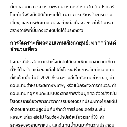
ที่ยากลำบาก การมองภาพรวมของการทำงานในฐานะไรเดอร์
โดยคำนึงถึงทั้งมิติด้านรายได้, เวลา, การบริหารจัดการความ
เสี่ยง, และการพัฒนาตนเองอย่างต่อเนื่อง จะช่วยให้สามารถ
สร้างอาชีพที่มั่นคงและเติบโตได้ในระยะยาว
การวิเคราะห์ผลตอบแทนเชิงกลยุทธ์: มากกว่าแค่
จำนวนเที่ยว
ไรเดอร์ที่ประสบความสำเร็จมักไม่ได้มองเพียงแค่จำนวนเที่ยว
ที่วิ่งได้ต่อวัน แต่จะเจาะลึกไปถึงโครงสร้างการจ่ายค่าตอบแทน
ที่ซับซ้อนขึ้นในปี 2026 ซึ่งอาจรวมถึงโบนัสตามช่วงเวลา, ค่า
ตอบแทนสำหรับระยะทางพิเศษ, หรือแม้กระทั่งการคำนวณค่า
ตอบแทนที่ผูกกับคะแนนประสิทธิภาพส่วนบุคคล ตัวอย่างเช่น
ไรเดอร์อาจต้องพิจารณาว่าการรับออเดอร์ที่มีระยะทางไกลแต่มี
ค่าตอบแทนรวมสูงนั้นคุ้มค่ากว่าการรับออเดอร์ระยะสั้น
หลายๆ เที่ยวหรือไม่ โดยต้องนำปัจจัยเรื่องเวลาที่ใช้, ค่า
สึกหรอของยานพาหนะ, และต้นทุนน้ำมันมาคำนวณประกอบ