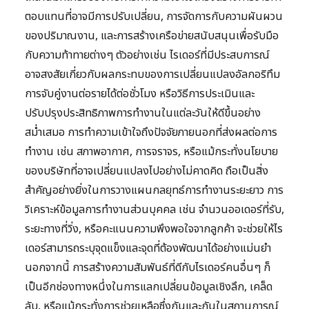
ตอบแทนที่อาจมีการปรับเปลี่ยน, การจัดการกับความผันผวน
ของปริมาณงาน, และการสร้างเครือข่ายสนับสนุนเพื่อรับมือ
กับความท้าทายต่างๆ ตัวอย่างเช่น ไรเดอร์ที่มีประสบการณ์
อาจสงสัยเกี่ยวกับผลกระทบของการเปลี่ยนแปลงอัลกอริทึม
การจับคู่งานต่อรายได้ต่อชั่วโมง หรือวิธีการประเมินและ
ปรับปรุงประสิทธิภาพการทำงานในแต่ละวันให้ดีขึ้นอย่าง
สม่ำเสมอ การทำความเข้าใจถึงปัจจัยภายนอกที่ส่งผลต่อการ
ทำงาน เช่น สภาพอากาศ, การจราจร, หรือแม้กระทั่งนโยบาย
ของบริษัทที่อาจเปลี่ยนแปลงไปอย่างไม่คาดคิด ถือเป็นสิ่ง
สำคัญอย่างยิ่งในการวางแผนกลยุทธ์การทำงานระยะยาว การ
วิเคราะห์ข้อมูลการทำงานส่วนบุคคล เช่น จำนวนออเดอร์ที่รับ,
ระยะทางที่วิ่ง, หรือคะแนนความพึงพอใจจากลูกค้า จะช่วยให้ไร
เดอร์สามารถระบุจุดแข็งและจุดที่ต้องพัฒนาได้อย่างแม่นยำ
นอกจากนี้ การสร้างความสัมพันธ์ที่ดีกับไรเดอร์คนอื่นๆ ก็
เป็นอีกช่องทางหนึ่งในการแลกเปลี่ยนข้อมูลเชิงลึก, เคล็ด
ลับ, หรือแม้กระทั่งการช่วยเหลือซึ่งกันและกันในสถานการณ์