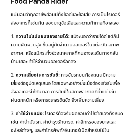
Food Panda Rider
แน่นอนว่าทุกอาชีพย่อมมีทั้งข้อดีและข้อเสีย การเป็นไรเดอร์
ส่งอาหารก็เช่นกัน ลองมาดูข้อเสียและความท้าทายที่อาจเจอ:
1.
ความไม่แน่นอนของรายได้:
แม้จะบอกว่ารายได้ดี แต่ก็มี
ความผันผวนสูง ขึ้นอยู่กับจำนวนออเดอร์ในแต่ละวัน สภาพ
อากาศ, หรือแม้กระทั่งช่วงเทศกาลที่คนอาจจะเดินทางกลับ
บ้านเยอะ ทำให้จำนวนออเดอร์ลดลง
2.
ความเสี่ยงในการขับขี่:
การขับรถบนท้องถนนมีความ
เสี่ยงต่ออุบัติเหตุเสมอ โดยเฉพาะอย่างยิ่งเมื่อต้องเร่งรีบเพื่อ
ส่งออเดอร์ให้ทันเวลา การขับขี่ในสภาพอากาศที่ย่ำแย่ เช่น
ฝนตกหนัก หรือการจราจรติดขัด ยิ่งเพิ่มความเสี่ยง
3.
ค่าใช้จ่ายแฝง:
ไรเดอร์ต้องรับผิดชอบค่าใช้จ่ายเองทั้งหมด
เช่น ค่าน้ำมันรถ, ค่าบำรุงรักษารถ, ค่าสึกหรอของยางและ
อะไหล่ต่างๆ, และค่าโทรศัพท์/อินเทอร์เน็ตสำหรับใช้ใน