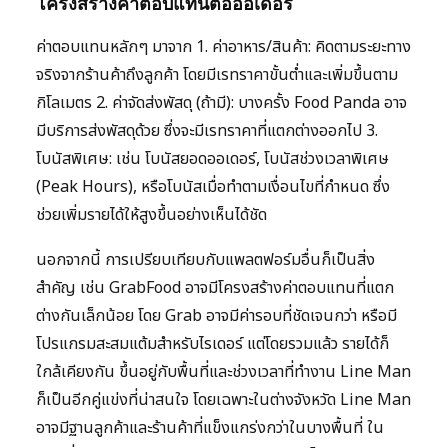
โครงสร้างค่าตอบแทนต่อออเดอร์
ค่าตอบแทนหลักๆ มาจาก 1. ค่าอาหาร/สินค้า: คิดตามระยะทาง
จริงจากร้านค้าถึงลูกค้า โดยมีเรทราคาขั้นต่ำและเพิ่มขึ้นตาม
กิโลเมตร 2. ค่าจัดส่งพัสดุ (ถ้ามี): บางครั้ง Food Panda อาจ
มีบริการส่งพัสดุด้วย ซึ่งจะมีเรทราคาที่แตกต่างออกไป 3.
โบนัสพิเศษ: เช่น โบนัสยอดออเดอร์, โบนัสช่วงเวลาพิเศษ
(Peak Hours), หรือโบนัสเมื่อทำตามเงื่อนไขที่กำหนด ซึ่ง
ช่วยเพิ่มรายได้ให้สูงขึ้นอย่างเห็นได้ชัด
นอกจากนี้ การเปรียบเทียบกับแพลตฟอร์มอื่นก็เป็นสิ่ง
สำคัญ เช่น GrabFood อาจมีโครงสร้างค่าตอบแทนที่แตก
ต่างกันเล็กน้อย โดย Grab อาจมีค่ารอบที่ชัดเจนกว่า หรือมี
โปรแกรมสะสมแต้มสำหรับไรเดอร์ แต่โดยรวมแล้ว รายได้ก็
ใกล้เคียงกัน ขึ้นอยู่กับพื้นที่และช่วงเวลาที่ทำงาน Line Man
ก็เป็นอีกคู่แข่งที่น่าสนใจ โดยเฉพาะในต่างจังหวัด Line Man
อาจมีฐานลูกค้าและร้านค้าที่แข็งแกร่งกว่าในบางพื้นที่ ใน