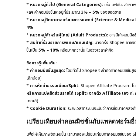
*
หมวดหมู่ทั่วไป (General Categories):
เช่น แฟชั่น, สุขภาพ
ฯลฯ ค่าคอมมิชชั่นจะอยู่ที่ประมาณ
3% – 5%
ของยอดขาย
*
หมวดหมู่วิทยาศาสตร์และการแพทย์ (Science & Medical
4%
*
หมวดหมู่สำหรับผู้ใหญ่ (Adult Products):
อาจมีค่าคอมมิชชั่
*
สินค้าที่ร่วมรายการพิเศษ/แคมเปญ:
บางครั้ง Shopee อาจจัดแค
ขึ้นเป็น
5% – 10%
หรือมากกว่านั้น ในช่วงเวลาจำกัด
ข้อควรรู้เพิ่มเติม:
*
ค่าคอมมิชชั่นสูงสุด:
โดยทั่วไป Shopee จะจำกัดค่าคอมมิชชั่นสูง
เล็กน้อย)
*
การหักค่าธรรมเนียม/Split:
Shopee Affiliate Program โดย
หรือการแบ่งสัดส่วนรายได้ (Split) จากตัว Affiliate เอง
ค่ะ 
เกณฑ์)
*
Cookie Duration:
ระยะเวลาที่ระบบจะนับว่าการซื้อมาจากลิงก์
เปรียบเทียบค่าคอมมิชชั่นกับแพลตฟอร์มอื
เพื่อให้เห็นภาพชัดเจนขึ้น เรามาลองเปรียบเทียบค่าคอมมิชชั่นข