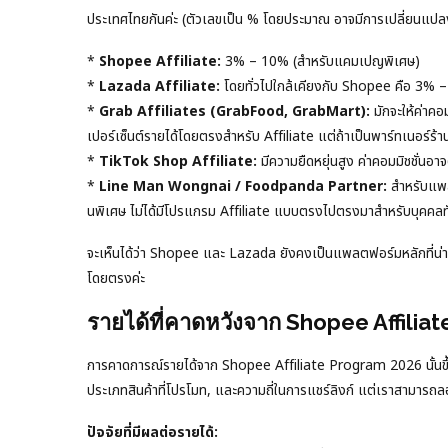
ประเทศไทยกันค่ะ (ตัวเลขเป็น % โดยประมาณ อาจมีการเปลี่ยนแปล
*
Shopee Affiliate:
3% – 10% (สำหรับแคมเปญพิเศษ)
*
Lazada Affiliate:
โดยทั่วไปใกล้เคียงกับ Shopee คือ 3% –
*
Grab Affiliates (GrabFood, GrabMart):
มักจะให้ค่าคอ
เปอร์เซ็นต์รายได้โดยตรงสำหรับ Affiliate แต่ถ้าเป็นพาร์ทเนอร์ร้า
*
TikTok Shop Affiliate:
มีความยืดหยุ่นสูง ค่าคอมมิชชั่นอ
*
Line Man Wongnai / Foodpanda Partner:
สำหรับแพลต
นพิเศษ ไม่ได้มีโปรแกรม Affiliate แบบตรงไปตรงมาสำหรับบุคค
จะเห็นได้ว่า Shopee และ Lazada ยังคงเป็นแพลตฟอร์มหลักที่น่าสน
โดยตรงค่ะ
รายได้ที่คาดหวังจาก Shopee Affilia
การคาดการณ์รายได้จาก Shopee Affiliate Program 2026 นั้นขึ้นอย
ประเภทสินค้าที่โปรโมท, และความถี่ในการแชร์ลิงก์ แต่เราสามารถล
ปัจจัยที่มีผลต่อรายได้: