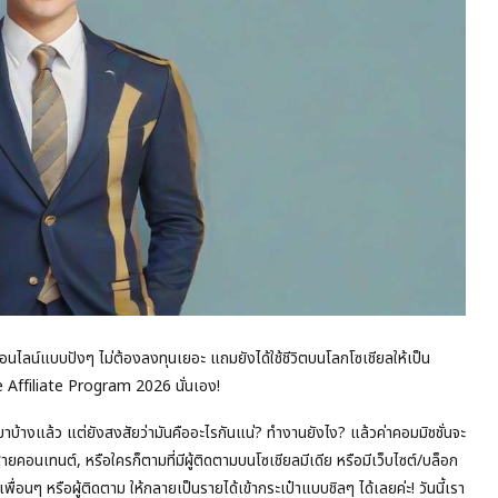
อนไลน์แบบปังๆ ไม่ต้องลงทุนเยอะ แถมยังได้ใช้ชีวิตบนโลกโซเชียลให้เป็น
pee Affiliate Program 2026 นั่นเอง!
้างแล้ว แต่ยังสงสัยว่ามันคืออะไรกันแน่? ทำงานยังไง? แล้วค่าคอมมิชชั่นจะ
ายคอนเทนต์, หรือใครก็ตามที่มีผู้ติดตามบนโซเชียลมีเดีย หรือมีเว็บไซต์/บล็อก
นๆ หรือผู้ติดตาม ให้กลายเป็นรายได้เข้ากระเป๋าแบบชิลๆ ได้เลยค่ะ! วันนี้เรา