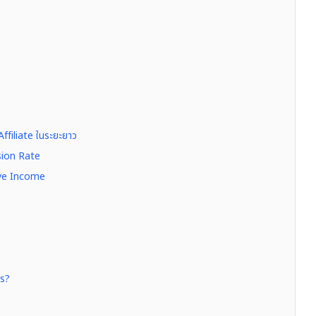
filiate ในระยะยาว
rsion Rate
sive Income
ไร?