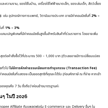
และความงาม, ของใช้ในบ้าน, เครื่องใช้ไฟฟ้าขนาดเล็ก, ของเล่นเด็ก, สัตว์เลี้ยง
):
เช่น อุปกรณ์ทางการแพทย์, วิตามินบางประเภท อาจมีค่าคอมมิชชั่นที่
2% –
นที่
1% – 3%
มเปญพิเศษที่มีค่าคอมมิชชั่นสูงขึ้นสำหรับสินค้าที่ร่วมรายการ โดยอาจเพิ่ม
สุดต่อคำสั่งซื้อไว้ที่ประมาณ 500 – 1,000 บาท (ตัวเลขอาจมีการเปลี่ยนแปลง
ทั่วไป
ไม่มีการหักค่าธรรมเนียมการทำธุรกรรม (Transaction Fee)
ค่าคอมมิชชั่นที่แสดงจะเป็นยอดสุทธิที่คุณจะได้รับ (ก่อนหักภาษี ณ ที่จ่าย หากเข้า
ของคุณคือ 7 วัน ซึ่งถือว่าค่อนข้างมาตรฐานค่ะ
่นๆ ในปี 2026
อง Shopee Affiliate กับแพลตฟอร์ม E-commerce และ Delivery อื่นๆ ใน