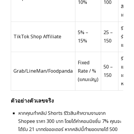
10%
100
สินค้า
เด็ก
รีวิวสิน
5% –
25 –
TikTok Shop Affiliate
รัล, แฟ
15%
150
แก็ดเจ
รีวิวร้
Fixed
50 –
แนะนำ
Grab/LineMan/Foodpanda
Rate / %
150
เดลิเวอรี
(แคมเปญ)
หารายไ
ตัวอย่างตัวเลขจริง
หากคุณทำคลิป Shorts รีวิวสินค้าความงามจาก
Shopee ราคา 300 บาท โดยได้ค่าคอมมิชชั่น 7% คุณจะ
ได้รับ 21 บาทต่อออเดอร์ หากคลิปนี้ทำยอดขายได้ 500