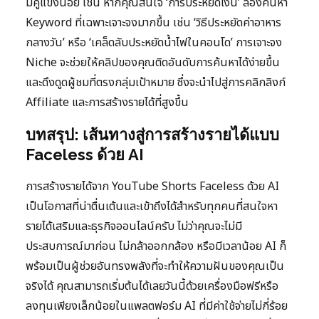
มีคู่แข่งน้อย เช่น หากคุณสนใจ ‘การประหยัดเงิน’ ลองค้นหา
Keyword ที่เฉพาะเจาะจงมากขึ้น เช่น ‘วิธีประหยัดค่าอาหาร
กลางวัน’ หรือ ‘เคล็ดลับประหยัดน้ำไฟในคอนโด’ การเจาะจง
Niche จะช่วยให้คลิปของคุณติดอันดับการค้นหาได้ง่ายขึ้น
และดึงดูดผู้ชมที่ตรงกลุ่มเป้าหมาย ซึ่งจะนำไปสู่การคลิกลิงก์
Affiliate และการสร้างรายได้ที่สูงขึ้น
บทสรุป: เส้นทางสู่การสร้างรายได้แบบ
Faceless ด้วย AI
การสร้างรายได้จาก YouTube Shorts Faceless ด้วย AI
เป็นโอกาสที่น่าตื่นเต้นและเข้าถึงได้สำหรับทุกคนที่สนใจหา
รายได้เสริมและธุรกิจออนไลน์ครับ ไม่ว่าคุณจะไม่มี
ประสบการณ์มาก่อน ไม่กล้าออกกล้อง หรือมีเวลาน้อย AI ก็
พร้อมเป็นผู้ช่วยอันทรงพลังที่จะทำให้ความฝันของคุณเป็น
จริงได้ คุณสามารถเริ่มต้นได้เลยวันนี้ด้วยเครื่องมือฟรีหรือ
ลงทุนเพียงเล็กน้อยในแพลตฟอร์ม AI ที่มีค่าใช้จ่ายไม่กี่ร้อย