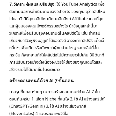
7. วิเคราะห์ผลและปรับปรุง:
ใช้ YouTube Analytics เพื่อ
ติดตามผลการดำเนินงานของ Shorts ของคุณ ดูว่าคลิปไหน
ได้ยอดวิวดีที่สุด คลิปไหนมีคนคลิกลิงก์ Affiliate เยอะที่สุด
และผู้ชมของคุณมีพฤติกรรมอย่างไร นำข้อมูลเหล่านี้มา
วิเคราะห์เพื่อปรับปรุงคอนเทนต์ในคลิปต่อไป เช่น ถ้าคลิป
เกี่ยวกับ ‘รีวิวหูฟังบลูทูธ’ ได้ยอดวิวดี อาจจะทำคลิปรีวิวแก็ดเจ็
ตอื่นๆ เพิ่มเติม หรือถ้าพบว่าผู้ชมส่วนใหญ่ชอบคลิปที่สั้น
กระชับ ก็พยายามทำให้คลิปต่อไปมีความยาวไม่เกิน 30 วินาที
การปรับปรุงอย่างต่อเนื่องจะช่วยให้ช่องของคุณเติบโตและ
สร้างรายได้ได้มากขึ้นในระยะยาว
สร้างคอนเทนต์ด้วย AI 7 ขั้นตอน
มาสรุปขั้นตอนง่ายๆ ในการสร้างคอนเทนต์ด้วย AI 7 ขั้น
ตอนกันครับ: 1. เลือก Niche ที่สนใจ 2. ใช้ AI สร้างสคริปต์
(ChatGPT/Gemini) 3. ใช้ AI สร้างเสียงพากย์
(ElevenLabs) 4. รวบรวมภาพ/วิดีโอ