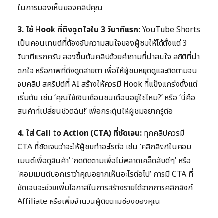
ในการมองเห็นของคลิปคุณ
3. ใช้ Hook ที่ดึงดูดใจใน 3 วินาทีแรก:
YouTube Shorts
เป็นคอนเทนต์ที่ต้องจับความสนใจของผู้ชมให้ได้ตั้งแต่ 3
วินาทีแรกครับ ลองขึ้นต้นคลิปด้วยคำถามที่น่าสนใจ สถิติที่น่า
ตกใจ หรือภาพที่ดึงดูดสายตา เพื่อให้ผู้ชมหยุดดูและติดตามจน
จบคลิป สคริปต์ที่ AI สร้างให้ควรมี Hook ที่แข็งแกร่งตั้งแต่
เริ่มต้น เช่น ‘คุณใช้เงินเดือนชนเดือนอยู่ใช่ไหม?’ หรือ ‘นี่คือ
สินค้าที่เปลี่ยนชีวิตฉัน!’ เพื่อกระตุ้นให้ผู้ชมอยากรู้ต่อ
4. ใส่ Call to Action (CTA) ที่ชัดเจน:
ทุกคลิปควรมี
CTA ที่ชัดเจนว่าจะให้ผู้ชมทำอะไรต่อ เช่น ‘คลิกลิงก์ในคอม
เมนต์เพื่อดูสินค้า’ ‘กดติดตามเพื่อไม่พลาดเคล็ดลับดีๆ’ หรือ
‘คอมเมนต์บอกเราว่าคุณอยากเห็นอะไรต่อไป’ การมี CTA ที่
ชัดเจนจะช่วยเพิ่มโอกาสในการสร้างรายได้จากการคลิกลิงก์
Affiliate หรือเพิ่มจำนวนผู้ติดตามช่องของคุณ