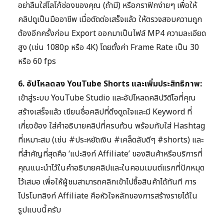
อย่าลืมใส่โลโก้ช่องของคุณ (ถ้ามี) หรือกราฟิกง่ายๆ เพื่อให้
คลิปดูเป็นมืออาชีพ เมื่อตัดต่อเสร็จแล้ว ให้ตรวจสอบความถูก
ต้องอีกครั้งก่อน Export ออกมาเป็นไฟล์ MP4 ความละเอียด
สูง (เช่น 1080p หรือ 4K) โดยตั้งค่า Frame Rate เป็น 30
หรือ 60 fps
6. อัปโหลดลง YouTube Shorts และเพิ่มประสิทธิภาพ:
เข้าสู่ระบบ YouTube Studio และอัปโหลดคลิปวิดีโอที่คุณ
สร้างเสร็จแล้ว เขียนชื่อคลิปที่ดึงดูดใจและมี Keyword ที่
เกี่ยวข้อง ใส่คำอธิบายคลิปที่ครบถ้วน พร้อมกับใส่ Hashtag
ที่เหมาะสม (เช่น #ประหยัดเงิน #เคล็ดลับดีๆ #shorts) และ
ที่สำคัญที่สุดคือ ‘แปะลิงก์ Affiliate’ ของสินค้าหรือบริการที่
คุณแนะนำไว้ในคำอธิบายคลิปและในคอมเมนต์แรกที่ปักหมุด
ไว้เสมอ เพื่อให้ผู้ชมสามารถคลิกเข้าไปซื้อสินค้าได้ทันที การ
โปรโมทลิงก์ Affiliate คือหัวใจหลักของการสร้างรายได้ใน
รูปแบบนี้ครับ