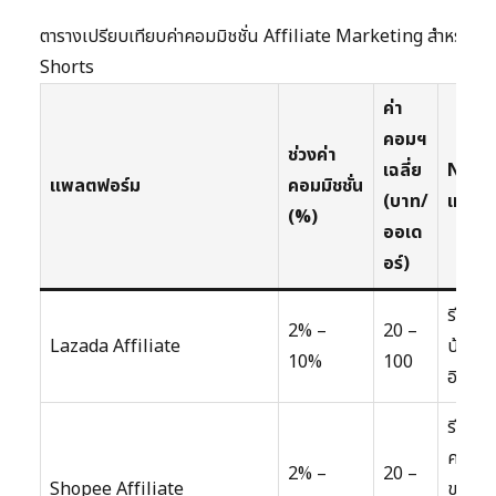
ตารางเปรียบเทียบค่าคอมมิชชั่น Affiliate Marketing สำหรับ 
Shorts
ค่า
คอมฯ
ช่วงค่า
เฉลี่ย
Nich
แพลตฟอร์ม
คอมมิชชั่น
(บาท/
เทนต์ท
(%)
ออเด
อร์)
รีวิวสิ
2% –
20 –
Lazada Affiliate
บ้าน, แ
10%
100
อิเล็ก
รีวิวสิน
ความง
2% –
20 –
Shopee Affiliate
ของใช้