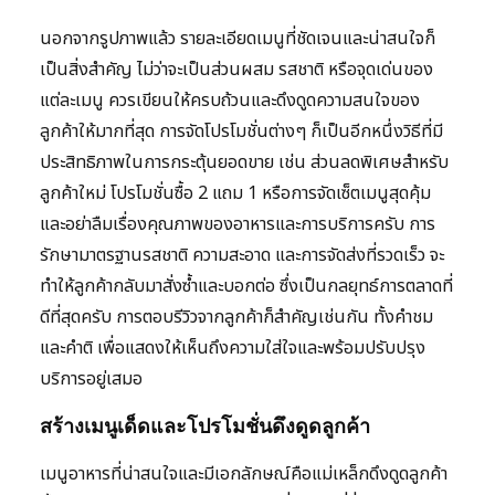
นอกจากรูปภาพแล้ว รายละเอียดเมนูที่ชัดเจนและน่าสนใจก็
เป็นสิ่งสำคัญ ไม่ว่าจะเป็นส่วนผสม รสชาติ หรือจุดเด่นของ
แต่ละเมนู ควรเขียนให้ครบถ้วนและดึงดูดความสนใจของ
ลูกค้าให้มากที่สุด การจัดโปรโมชั่นต่างๆ ก็เป็นอีกหนึ่งวิธีที่มี
ประสิทธิภาพในการกระตุ้นยอดขาย เช่น ส่วนลดพิเศษสำหรับ
ลูกค้าใหม่ โปรโมชั่นซื้อ 2 แถม 1 หรือการจัดเซ็ตเมนูสุดคุ้ม
และอย่าลืมเรื่องคุณภาพของอาหารและการบริการครับ การ
รักษามาตรฐานรสชาติ ความสะอาด และการจัดส่งที่รวดเร็ว จะ
ทำให้ลูกค้ากลับมาสั่งซ้ำและบอกต่อ ซึ่งเป็นกลยุทธ์การตลาดที่
ดีที่สุดครับ การตอบรีวิวจากลูกค้าก็สำคัญเช่นกัน ทั้งคำชม
และคำติ เพื่อแสดงให้เห็นถึงความใส่ใจและพร้อมปรับปรุง
บริการอยู่เสมอ
สร้างเมนูเด็ดและโปรโมชั่นดึงดูดลูกค้า
เมนูอาหารที่น่าสนใจและมีเอกลักษณ์คือแม่เหล็กดึงดูดลูกค้า