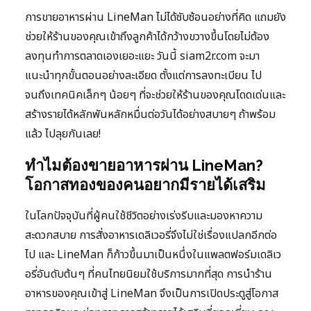
การขายอาหารผ่าน LineMan ไม่ได้ซับซ้อนอย่างที่คิด แถมยัง
ช่วยให้ร้านของคุณเข้าถึงลูกค้าได้กว้างขวางขึ้นโดยไม่ต้อง
ลงทุนทำการตลาดเองเยอะแยะ วันนี้ siam2r.com จะมา
แนะนำทุกขั้นตอนอย่างละเอียด ตั้งแต่การลงทะเบียน ไป
จนถึงเทคนิคเล็กๆ น้อยๆ ที่จะช่วยให้ร้านของคุณโดดเด่นและ
สร้างรายได้หลักพันหลักหมื่นต่อวันได้อย่างสบายๆ ถ้าพร้อม
แล้ว ไปลุยกันเลย!
ทำไมต้องขายอาหารผ่าน LineMan?
โอกาสทองของคนอยากมีรายได้เสริม
ในโลกปัจจุบันที่ผู้คนใช้ชีวิตอย่างเร่งรีบและมองหาความ
สะดวกสบาย การสั่งอาหารเดลิเวอรี่จึงไม่ใช่เรื่องแปลกอีกต่อ
ไป และ LineMan ก็ก้าวขึ้นมาเป็นหนึ่งในแพลตฟอร์มเดลิเว
อรี่อันดับต้นๆ ที่คนไทยนิยมใช้บริการมากที่สุด การนำร้าน
อาหารของคุณเข้าสู่ LineMan จึงเป็นการเปิดประตูสู่โอกาส