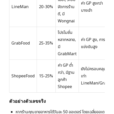
ค่า GP สูงกว่า
LineMan
20-30%
จัดการร้าน
บางเจ้า
ดี, มี
Wongnai
โปรโมชั่น
หลากหลาย,
ค่า GP สูง, การ
GrabFood
25-35%
มี
แข่งขันสูง
GrabMart
ค่า GP ต่ำ
ยังไม่ครอบคลุม
กว่า, มีฐาน
ShopeeFood
15-25%
เท่า
ลูกค้า
LineMan/Grab
Shopee
ตัวอย่างตัวเลขจริง
หากร้านคุณขายอาหารได้วันละ 50 ออเดอร์ โดยเฉลี่ยออเด