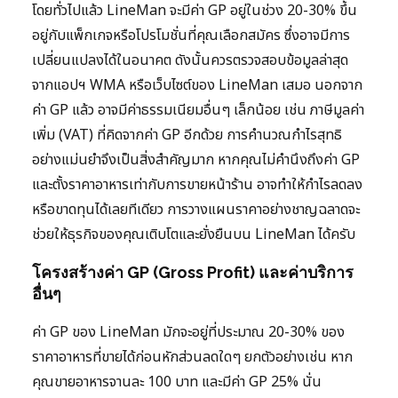
โดยทั่วไปแล้ว LineMan จะมีค่า GP อยู่ในช่วง 20-30% ขึ้น
อยู่กับแพ็กเกจหรือโปรโมชั่นที่คุณเลือกสมัคร ซึ่งอาจมีการ
เปลี่ยนแปลงได้ในอนาคต ดังนั้นควรตรวจสอบข้อมูลล่าสุด
จากแอปฯ WMA หรือเว็บไซต์ของ LineMan เสมอ นอกจาก
ค่า GP แล้ว อาจมีค่าธรรมเนียมอื่นๆ เล็กน้อย เช่น ภาษีมูลค่า
เพิ่ม (VAT) ที่คิดจากค่า GP อีกด้วย การคำนวณกำไรสุทธิ
อย่างแม่นยำจึงเป็นสิ่งสำคัญมาก หากคุณไม่คำนึงถึงค่า GP
และตั้งราคาอาหารเท่ากับการขายหน้าร้าน อาจทำให้กำไรลดลง
หรือขาดทุนได้เลยทีเดียว การวางแผนราคาอย่างชาญฉลาดจะ
ช่วยให้ธุรกิจของคุณเติบโตและยั่งยืนบน LineMan ได้ครับ
โครงสร้างค่า GP (Gross Profit) และค่าบริการ
อื่นๆ
ค่า GP ของ LineMan มักจะอยู่ที่ประมาณ 20-30% ของ
ราคาอาหารที่ขายได้ก่อนหักส่วนลดใดๆ ยกตัวอย่างเช่น หาก
คุณขายอาหารจานละ 100 บาท และมีค่า GP 25% นั่น