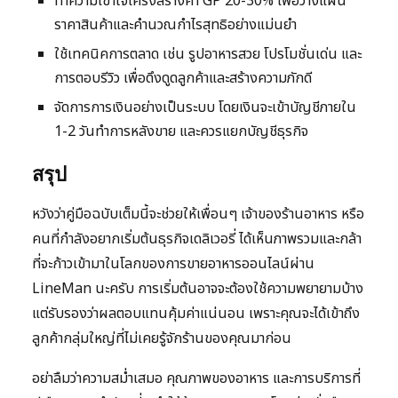
ทำความเข้าใจโครงสร้างค่า GP 20-30% เพื่อวางแผน
ราคาสินค้าและคำนวณกำไรสุทธิอย่างแม่นยำ
ใช้เทคนิคการตลาด เช่น รูปอาหารสวย โปรโมชั่นเด่น และ
การตอบรีวิว เพื่อดึงดูดลูกค้าและสร้างความภักดี
จัดการการเงินอย่างเป็นระบบ โดยเงินจะเข้าบัญชีภายใน
1-2 วันทำการหลังขาย และควรแยกบัญชีธุรกิจ
สรุป
หวังว่าคู่มือฉบับเต็มนี้จะช่วยให้เพื่อนๆ เจ้าของร้านอาหาร หรือ
คนที่กำลังอยากเริ่มต้นธุรกิจเดลิเวอรี่ ได้เห็นภาพรวมและกล้า
ที่จะก้าวเข้ามาในโลกของการขายอาหารออนไลน์ผ่าน
LineMan นะครับ การเริ่มต้นอาจจะต้องใช้ความพยายามบ้าง
แต่รับรองว่าผลตอบแทนคุ้มค่าแน่นอน เพราะคุณจะได้เข้าถึง
ลูกค้ากลุ่มใหญ่ที่ไม่เคยรู้จักร้านของคุณมาก่อน
อย่าลืมว่าความสม่ำเสมอ คุณภาพของอาหาร และการบริการที่