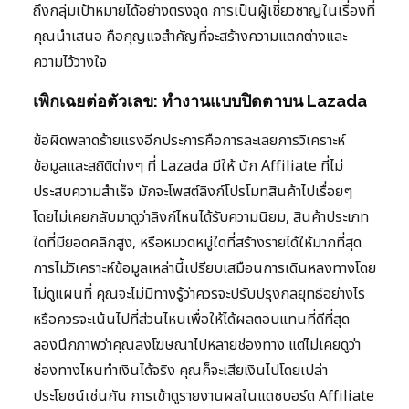
ถึงกลุ่มเป้าหมายได้อย่างตรงจุด การเป็นผู้เชี่ยวชาญในเรื่องที่
คุณนำเสนอ คือกุญแจสำคัญที่จะสร้างความแตกต่างและ
ความไว้วางใจ
เพิกเฉยต่อตัวเลข: ทำงานแบบปิดตาบน Lazada
ข้อผิดพลาดร้ายแรงอีกประการคือการละเลยการวิเคราะห์
ข้อมูลและสถิติต่างๆ ที่ Lazada มีให้ นัก Affiliate ที่ไม่
ประสบความสำเร็จ มักจะโพสต์ลิงก์โปรโมทสินค้าไปเรื่อยๆ
โดยไม่เคยกลับมาดูว่าลิงก์ไหนได้รับความนิยม, สินค้าประเภท
ใดที่มียอดคลิกสูง, หรือหมวดหมู่ใดที่สร้างรายได้ให้มากที่สุด
การไม่วิเคราะห์ข้อมูลเหล่านี้เปรียบเสมือนการเดินหลงทางโดย
ไม่ดูแผนที่ คุณจะไม่มีทางรู้ว่าควรจะปรับปรุงกลยุทธ์อย่างไร
หรือควรจะเน้นไปที่ส่วนไหนเพื่อให้ได้ผลตอบแทนที่ดีที่สุด
ลองนึกภาพว่าคุณลงโฆษณาไปหลายช่องทาง แต่ไม่เคยดูว่า
ช่องทางไหนทำเงินได้จริง คุณก็จะเสียเงินไปโดยเปล่า
ประโยชน์เช่นกัน การเข้าดูรายงานผลในแดชบอร์ด Affiliate