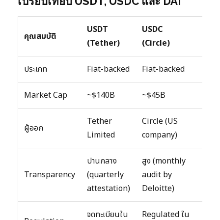
เปรียบเทียบ USDT, USDC และ DAI
USDT
USDC
DAI
คุณสมบัติ
(Tether)
(Circle)
(Ma
ประเภท
Fiat-backed
Fiat-backed
Cryp
Market Cap
~$140B
~$45B
~$5
Tether
Circle (US
Mak
ผู้ออก
Limited
company)
(DAO
ปานกลาง
สูง (monthly
สูงม
Transparency
(quarterly
audit by
verif
attestation)
Deloitte)
จดทะเบียนใน
Regulated ใน
Dece