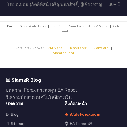
โดย อ.บอม (กิตติทัศน์ เจริญพนาสิทธิ์) ผู้เชี่ยวชาญ IT 30+ ปี
Partner Sites:
iCafe Forex
|
SiamCafe
|
SiamLancard
|
XM Signal
|
iCafe
Cloud
iCafeForex Network:
XM Signal
|
iCafeForex
|
SiamCafe
|
SiamLanCard
📊 Siam2R Blog
บทความ Forex การลงทุน EA Robot
วิเคราะห์ตลาด เทคโนโลยีการเงิน
บทความ
ลิงก์แนะนำ
📝 Blog
🔥 iCafeForex.com
📄 Sitemap
🤖 EA Forex ฟรี