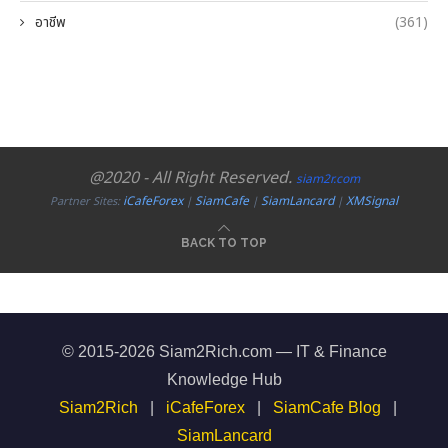
อาชีพ
(361)
@2020 - All Right Reserved.
siam2r.com
iCafeForex
SiamCafe
SiamLancard
XMSignal
Partner Sites:
|
|
|
BACK TO TOP
© 2015-2026 Siam2Rich.com — IT & Finance
Knowledge Hub
Siam2Rich
|
iCafeForex
|
SiamCafe Blog
|
SiamLancard