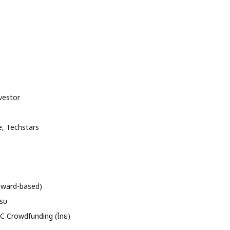
vestor
e, Techstars
Reward-based)
ครบ
EC Crowdfunding (ไทย)