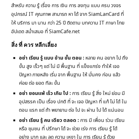
สำหรับ ความ รู้ เรื่อง การ เงิน การ ลงทุน แบบ ครบ วงจร
อุปกรณ์ IT คุณภาพ สามารถ หา ได้ จาก SiamLanCard ที่
ให้ บริการ มา นาน กว่า 25 ปี ติดตาม บทความ IT ภาษา ไทย
อัปเดต สม่ำเสมอ ที่ SiamCafe.net
สิ่ง ที่ ควร หลีกเลี่ยง
อย่า เรียน รู้ แบบ ข้าม ขั้น ตอน :
หลาย คน อยาก ไป ถึง
ขั้น สูง เร็วๆ แต่ ไม่ มี พื้นฐาน ที่ แข็งแกร่ง ทำให้ เจอ
ปัญหา ภายหลัง เริ่ม จาก พื้นฐาน ให้ มั่นคง ก่อน แล้ว
ค่อย ต่อ ยอด ทีละ ขั้น
อย่า ยอมแพ้ เร็ว เกิน ไป :
การ เรียน รู้ สิ่ง ใหม่ ย่อม มี
อุปสรรค เป็น เรื่อง ปกติ ที่ จะ เจอ ปัญหา ที่ แก้ ไม่ ได้ ใน
ตอน แรก แต่ ถ้า พยายาม ต่อ ไป จะ ผ่าน ไป ได้ แน่นอน
อย่า เรียน รู้ คน เดียว ตลอด :
การ มี เพื่อน ร่วม เรียน
หรือ ชุมชน ที่ ปรึกษา ได้ จะ ช่วย เร่ง การ เรียน รู้ ได้
อย่าง มาก และ ลด ความ เหงา ใน การ เรียน รู้ ด้วย