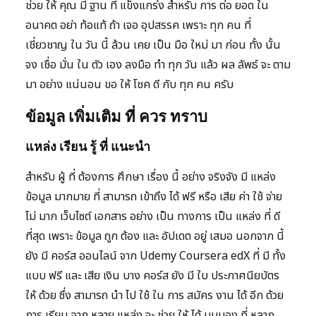
ช่วย ให้ คุณ มี ฐาน ที่ แข็งแกร่ง สำหรับ การ ต่อ ยอด ใน
อนาคต อย่า ท้อแท้ ถ้า เจอ อุปสรรค เพราะ ทุก คน ที่
เชี่ยวชาญ ใน วัน นี้ ล้วน เคย เป็น มือ ใหม่ มา ก่อน ทั้ง นั้น
จง เชื่อ มั่น ใน ตัว เอง ลงมือ ทำ ทุก วัน แล้ว ผล ลัพธ์ จะ ตาม
มา อย่าง แน่นอน ขอ ให้ โชค ดี กับ ทุก คน ครับ
ข้อมูล เพิ่มเติม ที่ ควร ทราบ
แหล่ง เรียน รู้ ที่ แนะนำ
สำหรับ ผู้ ที่ ต้องการ ศึกษา เรื่อง นี้ อย่าง จริงจัง มี แหล่ง
ข้อมูล มากมาย ที่ สามารถ เข้าถึง ได้ ฟรี หรือ เสีย ค่า ใช้ จ่าย
ไม่ มาก เว็บไซต์ เอกสาร อย่าง เป็น ทางการ เป็น แหล่ง ที่ ดี
ที่สุด เพราะ ข้อมูล ถูก ต้อง และ อัปเดต อยู่ เสมอ นอกจาก นี้
ยัง มี คอร์ส ออนไลน์ จาก Udemy Coursera edX ที่ มี ทั้ง
แบบ ฟรี และ เสีย เงิน บาง คอร์ส ยัง มี ใบ ประกาศนียบัตร
ให้ ด้วย ซึ่ง สามารถ นำ ไป ใช้ ใน การ สมัคร งาน ได้ อีก ด้วย
การ เรียน จาก หลาย แหล่ง จะ ช่วย ให้ ได้ มุมมอง ที่ หลาก