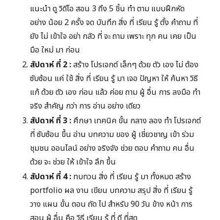
แนะนำ ดู วิดีโอ สอน 3 ถึง 5 ชิ้น ทำ ตาม แบบฝึกหัด
อย่าง น้อย 2 ครั้ง จด บันทึก สิ่ง ที่ เรียน รู้ ตั้ง คำถาม ที่
ยัง ไม่ เข้าใจ อย่า กลัว ที่ จะ ถาม เพราะ ทุก คน เคย เป็น
มือ ใหม่ มา ก่อน
สัปดาห์ ที่ 2 :
สร้าง โปรเจกต์ เล็กๆ ด้วย ตัว เอง ไม่ ต้อง
ซับซ้อน แค่ ใช้ สิ่ง ที่ เรียน รู้ มา เจอ ปัญหา ให้ ค้นหา วิธี
แก้ ด้วย ตัว เอง ก่อน แล้ว ค่อย ถาม ผู้ อื่น การ ลงมือ ทำ
จริง สำคัญ กว่า การ อ่าน อย่าง เดียว
สัปดาห์ ที่ 3 :
ศึกษา เทคนิค ขั้น กลาง ลอง ทำ โปรเจกต์
ที่ ซับซ้อน ขึ้น อ่าน บทความ ของ ผู้ เชี่ยวชาญ เข้า ร่วม
ชุมชน ออนไลน์ อย่าง จริงจัง ช่วย ตอบ คำถาม คน อื่น
ด้วย จะ ช่วย ให้ เข้าใจ ลึก ขึ้น
สัปดาห์ ที่ 4 :
ทบทวน สิ่ง ที่ เรียน รู้ มา ทั้งหมด สร้าง
portfolio ผล งาน เขียน บทความ สรุป สิ่ง ที่ เรียน รู้
วาง แผน ขั้น ตอน ถัด ไป สำหรับ 90 วัน ข้าง หน้า การ
สอน ผู้ อื่น คือ วิธี เรียน รู้ ที่ ดี ที่สุด