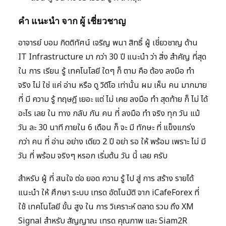
คำ แนะนำ จาก ผู้ เชี่ยวชาญ
อาจารย์ บอม กิตติทัศน์ เจริญ พนา สิทธิ์ ผู้ เชี่ยวชาญ ด้าน
IT Infrastructure มา กว่า 30 ปี แนะนำ ว่า สิ่ง สำคัญ ที่สุด
ใน การ เรียน รู้ เทคโนโลยี ใดๆ ก็ ตาม คือ ต้อง ลงมือ ทำ
จริง ไม่ ใช่ แค่ อ่าน หรือ ดู วิดีโอ เท่านั้น ผม เห็น คน มากมาย
ที่ มี ความ รู้ ทฤษฎี เยอะ แต่ ไม่ เคย ลงมือ ทำ สุดท้าย ก็ ไม่ ได้
อะไร เลย ใน ทาง กลับ กัน คน ที่ ลงมือ ทำ จริง ทุก วัน แม้
วัน ละ 30 นาที ภายใน 6 เดือน ก็ จะ มี ทักษะ ที่ แข็งแกร่ง
กว่า คน ที่ อ่าน อย่าง เดียว 2 ปี อย่า รอ ให้ พร้อม เพราะ ไม่ มี
วัน ที่ พร้อม จริงๆ หรอก เริ่มต้น วัน นี้ เลย ครับ
สำหรับ ผู้ ที่ สนใจ ต่อ ยอด ความ รู้ ไป สู่ การ สร้าง รายได้
แนะนำ ให้ ศึกษา ระบบ เทรด อัตโนมัติ จาก iCafeForex ที่
ใช้ เทคโนโลยี ขั้น สูง ใน การ วิเคราะห์ ตลาด รวม ถึง XM
Signal สำหรับ สัญญาณ เทรด คุณภาพ และ Siam2R