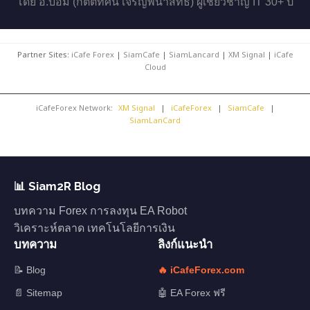
โดย อ.บอม (กิตติทัศน์ เจริญพนาสิทธิ์) ผู้เชี่ยวชาญ IT 30+ ปี
Partner Sites:
iCafe Forex
|
SiamCafe
|
SiamLancard
|
XM Signal
|
iCafe
Cloud
iCafeForex Network:
XM Signal
|
iCafeForex
|
SiamCafe
|
SiamLanCard
📊 Siam2R Blog
บทความ Forex การลงทุน EA Robot
วิเคราะห์ตลาด เทคโนโลยีการเงิน
บทความ
ลิงก์แนะนำ
📝 Blog
🔥 iCafeForex.com
📄 Sitemap
🤖 EA Forex ฟรี