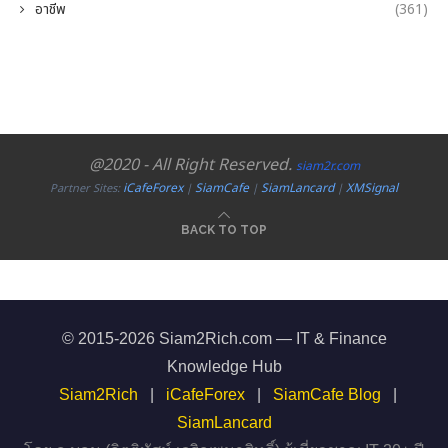
อาชีพ
(361)
@2020 - All Right Reserved.
siam2r.com
iCafeForex
SiamCafe
SiamLancard
XMSignal
Partner Sites:
|
|
|
BACK TO TOP
© 2015-2026 Siam2Rich.com — IT & Finance
Knowledge Hub
Siam2Rich
|
iCafeForex
|
SiamCafe Blog
|
SiamLancard