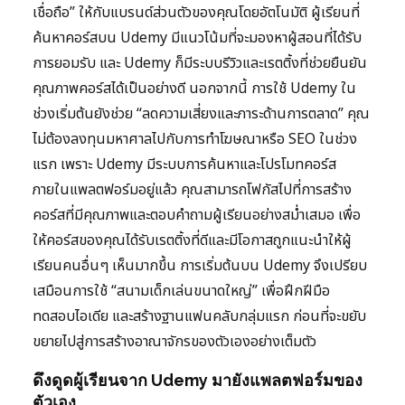
เชื่อถือ” ให้กับแบรนด์ส่วนตัวของคุณโดยอัตโนมัติ ผู้เรียนที่
ค้นหาคอร์สบน Udemy มีแนวโน้มที่จะมองหาผู้สอนที่ได้รับ
การยอมรับ และ Udemy ก็มีระบบรีวิวและเรตติ้งที่ช่วยยืนยัน
คุณภาพคอร์สได้เป็นอย่างดี นอกจากนี้ การใช้ Udemy ใน
ช่วงเริ่มต้นยังช่วย “ลดความเสี่ยงและภาระด้านการตลาด” คุณ
ไม่ต้องลงทุนมหาศาลไปกับการทำโฆษณาหรือ SEO ในช่วง
แรก เพราะ Udemy มีระบบการค้นหาและโปรโมทคอร์ส
ภายในแพลตฟอร์มอยู่แล้ว คุณสามารถโฟกัสไปที่การสร้าง
คอร์สที่มีคุณภาพและตอบคำถามผู้เรียนอย่างสม่ำเสมอ เพื่อ
ให้คอร์สของคุณได้รับเรตติ้งที่ดีและมีโอกาสถูกแนะนำให้ผู้
เรียนคนอื่นๆ เห็นมากขึ้น การเริ่มต้นบน Udemy จึงเปรียบ
เสมือนการใช้ “สนามเด็กเล่นขนาดใหญ่” เพื่อฝึกฝีมือ
ทดสอบไอเดีย และสร้างฐานแฟนคลับกลุ่มแรก ก่อนที่จะขยับ
ขยายไปสู่การสร้างอาณาจักรของตัวเองอย่างเต็มตัว
ดึงดูดผู้เรียนจาก Udemy มายังแพลตฟอร์มของ
ตัวเอง