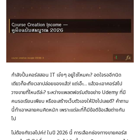
กำลังปั้นคอร์สสอน IT เจ๋งๆ อยู่ใช่ไหมคะ? อดใจรออีกนิด
เดียวก็จะถึงเวลาปล่อยของแล้ว! แต่เอ๊ะ… แล้วจะเอาคอร์สไป
วางขายที่ไหนดีล่ะ? ระหว่างแพลตฟอร์มดังอย่าง Udemy ที่มี
คนรอเรียนเพียบ หรือจะสร้างเว็บตัวเองให้ปังไปเลยดี? คำถาม
นี้ทำเอาหลายคนคิดหนัก เพราะแต่ละที่ก็มีข้อดีข้อเสียต่างกัน
ไป
ไม่ต้องกังวลไปค่ะ! ในปี 2026 นี้ การเลือกช่องทางขายคอร์ส