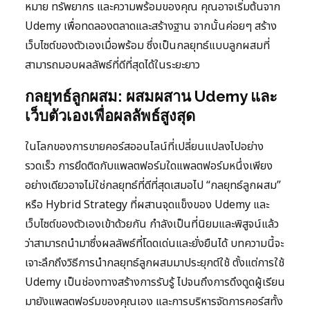
หมาย ทรัพยากร และความพร้อมของคุณ คุณอาจเริ่มต้นจาก
Udemy เพื่อทดลองตลาดและสร้างฐาน จากนั้นค่อยๆ สร้าง
เว็บไซต์ของตัวเองเมื่อพร้อม ซึ่งเป็นกลยุทธ์แบบลูกผสมที่
สามารถมอบผลลัพธ์ที่ดีที่สุดได้ในระยะยาว
กลยุทธ์ลูกผสม: ผสมผสาน Udemy และ
เว็บตัวเองเพื่อผลลัพธ์สูงสุด
ในโลกของการขายคอร์สออนไลน์ที่เปลี่ยนแปลงไปอย่าง
รวดเร็ว การยึดติดกับแพลตฟอร์มใดแพลตฟอร์มหนึ่งเพียง
อย่างเดียวอาจไม่ใช่กลยุทธ์ที่ดีที่สุดเสมอไป “กลยุทธ์ลูกผสม”
หรือ Hybrid Strategy ที่ผสานจุดแข็งของ Udemy และ
เว็บไซต์ของตัวเองเข้าด้วยกัน กำลังเป็นที่นิยมและพิสูจน์แล้ว
ว่าสามารถนำมาซึ่งผลลัพธ์ที่โดดเด่นและยั่งยืนได้ บทความนี้จะ
เจาะลึกถึงวิธีการนำกลยุทธ์ลูกผสมมาประยุกต์ใช้ ตั้งแต่การใช้
Udemy เป็นช่องทางสร้างการรับรู้ ไปจนถึงการดึงดูดผู้เรียน
มายังแพลตฟอร์มของคุณเอง และการบริหารจัดการคอร์สทั้ง