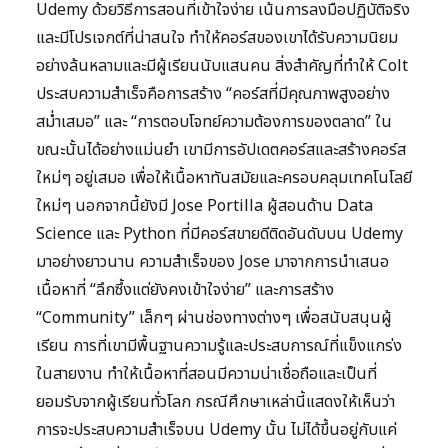
Udemy ด้วยวิธีการสอนที่เข้าใจง่าย เน้นการลงมือปฏิบัติจริง
และมีโปรเจกต์ที่น่าสนใจ ทำให้คอร์สของเขาได้รับความนิยม
อย่างล้นหลามและมีผู้เรียนนับแสนคน สิ่งสำคัญที่ทำให้ Colt
ประสบความสำเร็จคือการสร้าง “คอร์สที่มีคุณภาพสูงอย่าง
สม่ำเสมอ” และ “การตอบโจทย์ความต้องการของตลาด” ใน
ขณะนั้นได้อย่างแม่นยำ เขามีการอัปเดตคอร์สและสร้างคอร์ส
ใหม่ๆ อยู่เสมอ เพื่อให้เนื้อหาทันสมัยและครอบคลุมเทคโนโลยี
ใหม่ๆ นอกจากนี้ยังมี Jose Portilla ผู้สอนด้าน Data
Science และ Python ที่มีคอร์สขายดีติดอันดับบน Udemy
มาอย่างยาวนาน ความสำเร็จของ Jose มาจากการนำเสนอ
เนื้อหาที่ “ลึกซึ้งแต่ยังคงเข้าใจง่าย” และการสร้าง
“Community” เล็กๆ ผ่านช่องทางต่างๆ เพื่อสนับสนุนผู้
เรียน การที่เขามีพื้นฐานความรู้และประสบการณ์ที่แข็งแกร่ง
ในสายงาน ทำให้เนื้อหาที่สอนมีความน่าเชื่อถือและเป็นที่
ยอมรับจากผู้เรียนทั่วโลก กรณีศึกษาเหล่านี้แสดงให้เห็นว่า
การจะประสบความสำเร็จบน Udemy นั้น ไม่ได้ขึ้นอยู่กับแค่