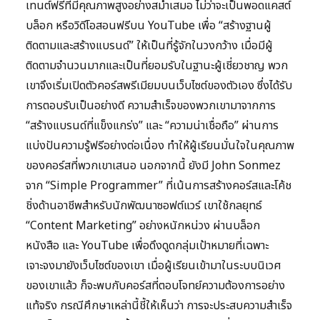
เทนต์ฟรีที่มีคุณภาพสูงอย่างสม่ำเสมอ ไม่ว่าจะเป็นพอดแคสต์
บล็อก หรือวิดีโอสอนฟรีบน YouTube เพื่อ “สร้างฐานผู้
ติดตามและสร้างแบรนด์” ให้เป็นที่รู้จักในวงกว้าง เมื่อมีผู้
ติดตามจำนวนมากและเป็นที่ยอมรับในฐานะผู้เชี่ยวชาญ พวก
เขาจึงเริ่มเปิดตัวคอร์สพรีเมียมบนเว็บไซต์ของตัวเอง ซึ่งได้รับ
การตอบรับเป็นอย่างดี ความสำเร็จของพวกเขามาจากการ
“สร้างแบรนด์ที่แข็งแกร่ง” และ “ความน่าเชื่อถือ” ผ่านการ
แบ่งปันความรู้ฟรีอย่างต่อเนื่อง ทำให้ผู้เรียนมั่นใจในคุณภาพ
ของคอร์สที่พวกเขาเสนอ นอกจากนี้ ยังมี John Sonmez
จาก “Simple Programmer” ที่เน้นการสร้างคอร์สและโค้ช
ชิ่งด้านอาชีพสำหรับนักพัฒนาซอฟต์แวร์ เขาใช้กลยุทธ์
“Content Marketing” อย่างหนักหน่วง ผ่านบล็อก
หนังสือ และ YouTube เพื่อดึงดูดกลุ่มเป้าหมายที่เฉพาะ
เจาะจงมายังเว็บไซต์ของเขา เมื่อผู้เรียนเข้ามาในระบบนิเวศ
ของเขาแล้ว ก็จะพบกับคอร์สที่ตอบโจทย์ความต้องการอย่าง
แท้จริง กรณีศึกษาเหล่านี้ชี้ให้เห็นว่า การจะประสบความสำเร็จ