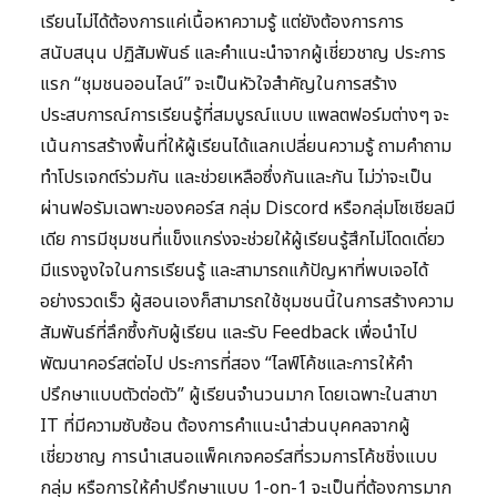
เรียนไม่ได้ต้องการแค่เนื้อหาความรู้ แต่ยังต้องการการ
สนับสนุน ปฏิสัมพันธ์ และคำแนะนำจากผู้เชี่ยวชาญ ประการ
แรก “ชุมชนออนไลน์” จะเป็นหัวใจสำคัญในการสร้าง
ประสบการณ์การเรียนรู้ที่สมบูรณ์แบบ แพลตฟอร์มต่างๆ จะ
เน้นการสร้างพื้นที่ให้ผู้เรียนได้แลกเปลี่ยนความรู้ ถามคำถาม
ทำโปรเจกต์ร่วมกัน และช่วยเหลือซึ่งกันและกัน ไม่ว่าจะเป็น
ผ่านฟอรัมเฉพาะของคอร์ส กลุ่ม Discord หรือกลุ่มโซเชียลมี
เดีย การมีชุมชนที่แข็งแกร่งจะช่วยให้ผู้เรียนรู้สึกไม่โดดเดี่ยว
มีแรงจูงใจในการเรียนรู้ และสามารถแก้ปัญหาที่พบเจอได้
อย่างรวดเร็ว ผู้สอนเองก็สามารถใช้ชุมชนนี้ในการสร้างความ
สัมพันธ์ที่ลึกซึ้งกับผู้เรียน และรับ Feedback เพื่อนำไป
พัฒนาคอร์สต่อไป ประการที่สอง “ไลฟ์โค้ชและการให้คำ
ปรึกษาแบบตัวต่อตัว” ผู้เรียนจำนวนมาก โดยเฉพาะในสาขา
IT ที่มีความซับซ้อน ต้องการคำแนะนำส่วนบุคคลจากผู้
เชี่ยวชาญ การนำเสนอแพ็คเกจคอร์สที่รวมการโค้ชชิ่งแบบ
กลุ่ม หรือการให้คำปรึกษาแบบ 1-on-1 จะเป็นที่ต้องการมาก