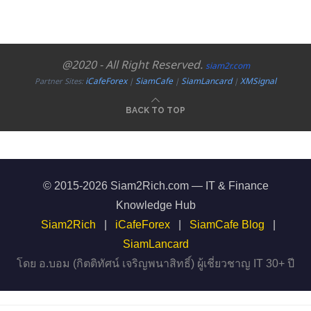
@2020 - All Right Reserved.
siam2r.com
iCafeForex
SiamCafe
SiamLancard
XMSignal
Partner Sites:
|
|
|
BACK TO TOP
© 2015-2026 Siam2Rich.com — IT & Finance
Knowledge Hub
Siam2Rich
|
iCafeForex
|
SiamCafe Blog
|
SiamLancard
โดย อ.บอม (กิตติทัศน์ เจริญพนาสิทธิ์) ผู้เชี่ยวชาญ IT 30+ ปี