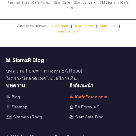
Partner Sites:
iCafe Forex
|
SiamCafe
|
SiamLancard
|
XM Signal
|
iCafe
Cloud
iCafeForex Network:
XM Signal
|
iCafeForex
|
SiamCafe
|
SiamLanCard
📊 Siam2R Blog
บทความ Forex การลงทุน EA Robot
วิเคราะห์ตลาด เทคโนโลยีการเงิน
บทความ
ลิงก์แนะนำ
📝 Blog
🔥 iCafeForex.com
📄 Sitemap
🤖 EA Forex ฟรี
🗺️ Sitemap (Root)
📚 SiamCafe Blog