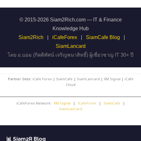
© 2015-2026 Siam2Rich.com — IT & Finance
Knowledge Hub
Siam2Rich
|
iCafeForex
|
SiamCafe Blog
|
SiamLancard
โดย อ.บอม (กิตติทัศน์ เจริญพนาสิทธิ์) ผู้เชี่ยวชาญ IT 30+ ปี
Partner Sites:
iCafe Forex
|
SiamCafe
|
SiamLancard
|
XM Signal
|
iCafe
Cloud
iCafeForex Network:
XM Signal
|
iCafeForex
|
SiamCafe
|
SiamLanCard
📊 Siam2R Blog