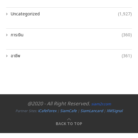
Uncategorized
(1,927)
การเงิน
(360)
อาชีพ
(361)
@2020 - All Right Reserved.
siam2r.com
iCafeForex
SiamCafe
SiamLancard
XMSignal
Partner Sites:
|
|
|
BACK TO TOP