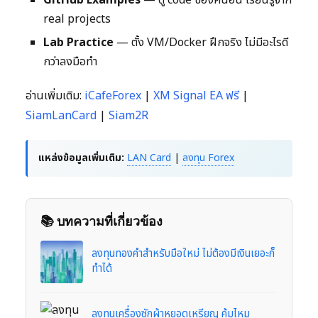
GitHub Examples
— ดู code ของคนอื่น เรียนรู้จาก
real projects
Lab Practice
— ตั้ง VM/Docker ฝึกจริง ไม่มีอะไรดี
กว่าลงมือทำ
อ่านเพิ่มเติม:
iCafeForex
|
XM Signal EA ฟรี
|
SiamLanCard
|
Siam2R
แหล่งข้อมูลเพิ่มเติม:
LAN Card
|
ลงทุน Forex
📚 บทความที่เกี่ยวข้อง
ลงทุนทองคำสำหรับมือใหม่ ไม่ต้องมีเงินเยอะก็
ทำได้
ลงทุนเครื่องซักผ้าหยอดเหรียญ คุ้มไหม