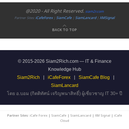
@2020 - All Right Reserved.
siam2r.com
iCafeForex
SiamCafe
SiamLancard
XMSignal
Partner Sites:
|
|
|
BACK TO TOP
© 2015-2026 Siam2Rich.com — IT & Finance
Knowledge Hub
Siam2Rich
|
iCafeForex
|
SiamCafe Blog
|
SiamLancard
โดย อ.บอม (กิตติทัศน์ เจริญพนาสิทธิ์) ผู้เชี่ยวชาญ IT 30+ ปี
Partner Sites:
iCafe Forex
|
SiamCafe
|
SiamLancard
|
XM Signal
|
iCafe
Cloud