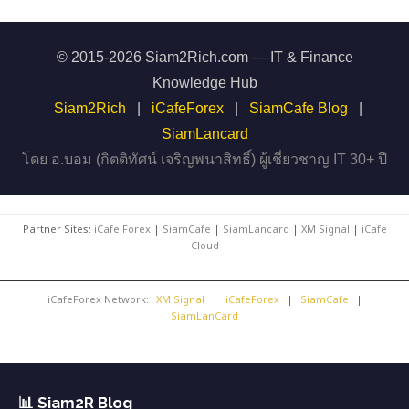
© 2015-2026 Siam2Rich.com — IT & Finance
Knowledge Hub
Siam2Rich
|
iCafeForex
|
SiamCafe Blog
|
SiamLancard
โดย อ.บอม (กิตติทัศน์ เจริญพนาสิทธิ์) ผู้เชี่ยวชาญ IT 30+ ปี
Partner Sites:
iCafe Forex
|
SiamCafe
|
SiamLancard
|
XM Signal
|
iCafe
Cloud
iCafeForex Network:
XM Signal
|
iCafeForex
|
SiamCafe
|
SiamLanCard
📊 Siam2R Blog