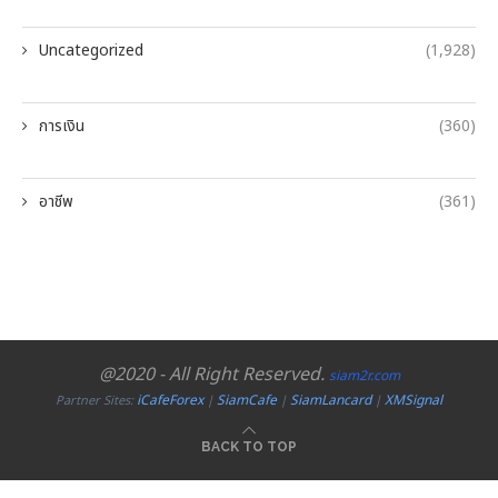
Uncategorized
(1,928)
การเงิน
(360)
อาชีพ
(361)
@2020 - All Right Reserved.
siam2r.com
iCafeForex
SiamCafe
SiamLancard
XMSignal
Partner Sites:
|
|
|
BACK TO TOP