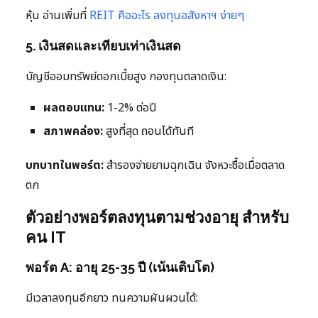
หุ้น อ่านเพิ่มที่
REIT คืออะไร ลงทุนอสังหาฯ ง่ายๆ
5. เงินสดและเทียบเท่าเงินสด
บัญชีออมทรัพย์ดอกเบี้ยสูง กองทุนตลาดเงิน:
ผลตอบแทน:
1-2% ต่อปี
สภาพคล่อง:
สูงที่สุด ถอนได้ทันที
บทบาทในพอร์ต:
สำรองจ่ายยามฉุกเฉิน จังหวะซื้อเมื่อตลาด
ตก
ตัวอย่างพอร์ตลงทุนตามช่วงอายุ สำหรับ
คน IT
พอร์ต A: อายุ 25-35 ปี (เน้นเติบโต)
มีเวลาลงทุนอีกยาว ทนความผันผวนได้: