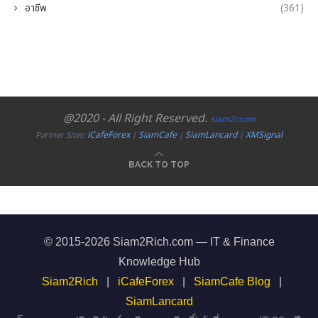
อาชีพ
(361)
@2020 - All Right Reserved.
siam2r.com
iCafeForex
SiamCafe
SiamLancard
XMSignal
Partner Sites:
|
|
|
BACK TO TOP
© 2015-2026 Siam2Rich.com — IT & Finance
Knowledge Hub
Siam2Rich
|
iCafeForex
|
SiamCafe Blog
|
SiamLancard