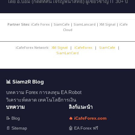
โดย อ.บอม (กิตติทัศน์ เจริญพนาสิทธิ์) ผู้เชี่ยวชาญ IT 30+ ปี
Partner Sites:
iCafe Forex
|
SiamCafe
|
SiamLancard
|
XM Signal
|
iCafe
Cloud
iCafeForex Network:
XM Signal
|
iCafeForex
|
SiamCafe
|
SiamLanCard
📊 Siam2R Blog
บทความ Forex การลงทุน EA Robot
วิเคราะห์ตลาด เทคโนโลยีการเงิน
บทความ
ลิงก์แนะนำ
📝 Blog
🔥 iCafeForex.com
📄 Sitemap
🤖 EA Forex ฟรี