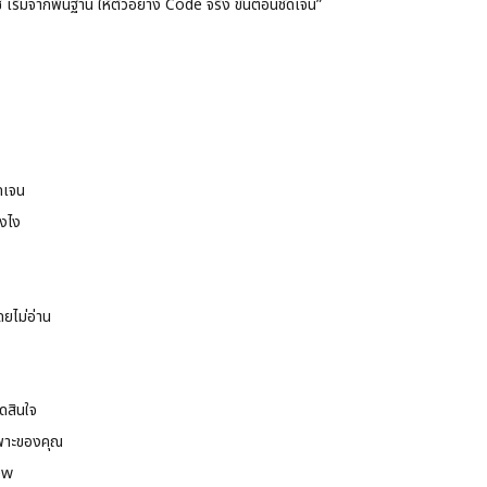
ริ่มจากพื้นฐาน ให้ตัวอย่าง Code จริง ขั้นตอนชัดเจน”
ดเจน
งไง
ยไม่อ่าน
ดสินใจ
พาะของคุณ
ew