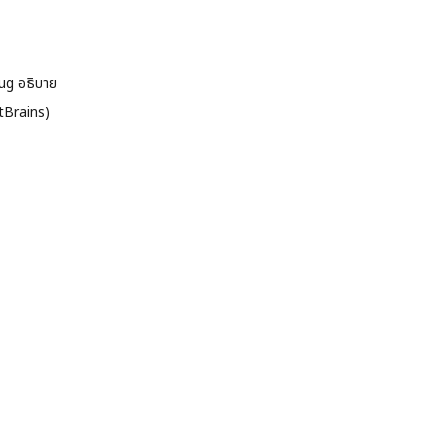
bug อธิบาย
etBrains)