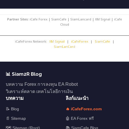
Partner Sites:
iCafe Forex
|
SiamCafe
|
SiamLancard
|
XM Signal
|
iCafe
Cloud
iCafeForex Network:
XM Signal
|
iCafeForex
|
SiamCafe
|
SiamLanCard
📊 Siam2R Blog
บทความ Forex การลงทุน EA Robot
วิเคราะห์ตลาด เทคโนโลยีการเงิน
บทความ
ลิงก์แนะนำ
📝 Blog
🔥 iCafeForex.com
📄 Sitemap
🤖 EA Forex ฟรี
🗺️ Sitemap (Root)
📚 SiamCafe Blog