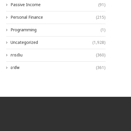
Passive Income
(91)
Personal Finance
(215)
Programming
(1)
Uncategorized
(1,928)
การเงิน
(360)
อาชีพ
(361)