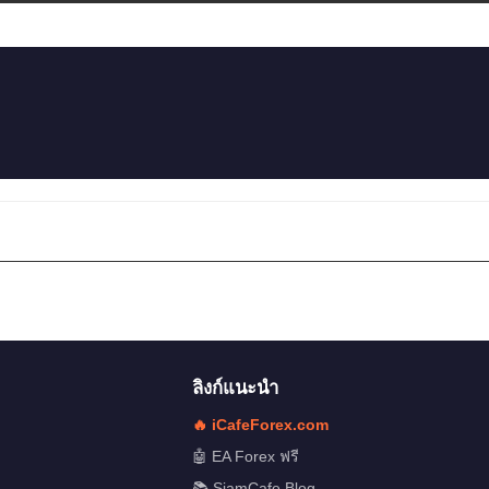
ลิงก์แนะนำ
🔥 iCafeForex.com
🤖 EA Forex ฟรี
📚 SiamCafe Blog