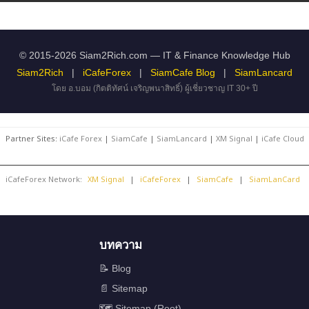
© 2015-2026 Siam2Rich.com — IT & Finance Knowledge Hub
Siam2Rich
|
iCafeForex
|
SiamCafe Blog
|
SiamLancard
โดย อ.บอม (กิตติทัศน์ เจริญพนาสิทธิ์) ผู้เชี่ยวชาญ IT 30+ ปี
Partner Sites:
iCafe Forex
|
SiamCafe
|
SiamLancard
|
XM Signal
|
iCafe Cloud
iCafeForex Network:
XM Signal
|
iCafeForex
|
SiamCafe
|
SiamLanCard
บทความ
📝 Blog
📄 Sitemap
🗺️ Sitemap (Root)