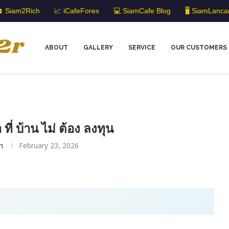
 Siam2Rich
📈 iCafeForex
💻 SiamCafe Blog
🖥️ SiamLanca
ABOUT
GALLERY
SERVICE
OUR CUSTOMERS
 ที่ บ้าน ไม่ ต้อง ลงทุน
m
February 23, 2026