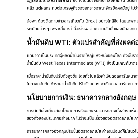
ปฏิเสธไม่ได้เลยว่า
Brexit
ยังคงเป็นปัจจัยหลักที่ส่งผลกระทบต่อค
แล้ว แต่ผลกระทบต่อเศรษฐกิจของสหราชอาณาจักรยังคงมีอยู่ ไม่ว่
น้องๆ ต้องติดตามข่าวสารเกี่ยวกับ Brexit อย่างใกล้ชิด โดยเฉพาะ
ระเบียบต่างๆ เพราะสิ่งเหล่านี้จะส่งผลต่อความเชื่อมั่นของนักลงท
น้ำมันดิบ WTI: ตัวแปรสำคัญที่ส่งผลต
แคนาดาเป็นประเทศผู้ผลิตน้ำมันรายใหญ่แห่งหนึ่งของโลก ดังนั้นร
น้ำมันดิบ West Texas Intermediate (WTI) ซึ่งเป็นเกณฑ์มาต
เมื่อราคาน้ำมันดิบปรับตัวสูงขึ้น โดยทั่วไปแล้วค่าเงินดอลลาร์แคนา
ในทางกลับกัน ถ้าราคาน้ำมันดิบปรับตัวลดลง ค่าเงินดอลลาร์แคนาดาก
นโยบายการเงิน: ธนาคารกลางอังกฤษ
การตัดสินใจเกี่ยวกับนโยบายการเงินของธนาคารกลางทั้งสองแห่
ของทั้งสองประเทศอย่างมาก ไม่ว่าจะเป็นเรื่องของอัตราดอกเบี้ย ก
ถ้าธนาคารกลางอังกฤษปรับขึ้นอัตราดอกเบี้ย ค่าเงินปอนด์ก็มีแนวโน้ม