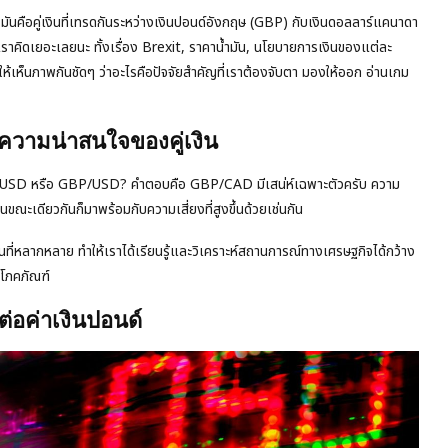
? มันคือคู่เงินที่เทรดกันระหว่างเงินปอนด์อังกฤษ (GBP) กับเงินดอลลาร์แคนาดา
ที่เราคิดเยอะเลยนะ ทั้งเรื่อง Brexit, ราคาน้ำมัน, นโยบายการเงินของแต่ละ
ึกให้เห็นภาพกันชัดๆ ว่าอะไรคือปัจจัยสำคัญที่เราต้องจับตา มองให้ออก อ่านเกม
วามน่าสนใจของคู่เงิน
R/USD หรือ GBP/USD? คำตอบคือ GBP/CAD มีเสน่ห์เฉพาะตัวครับ ความ
ในขณะเดียวกันก็มาพร้อมกับความเสี่ยงที่สูงขึ้นด้วยเช่นกัน
านที่หลากหลาย ทำให้เราได้เรียนรู้และวิเคราะห์สถานการณ์ทางเศรษฐกิจได้กว้าง
าโภคภัณฑ์
่อค่าเงินปอนด์