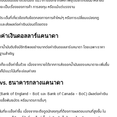
่าเงินปอนด์อย่างต่อเนื่อง แม้ว่าการออกจากสหภาพยุโรปจะเกิดขึ้นมาหลายปี
าจะเป็นเรื่องของการค้า การลงทุน หรือแม้แต่แรงงาน
ประเด็นที่เกี่ยวข้องกับข้อตกลงทางการค้าใหม่ๆ หรือการเปลี่ยนแปลงกฎ
ุน และส่งผลต่อค่าเงินปอนด์โดยตรง
่อค่าเงินดอลลาร์แคนาดา
าคาน้ำมันดิบจึงมีอิทธิพลอย่างมากต่อค่าเงินดอลลาร์แคนาดา โดยเฉพาะราคา
รฐานสำคัญ
ดาก็จะแข็งค่าขึ้นด้วย เนื่องจากรายได้จากการส่งออกน้ำมันของแคนาดาจะเพิ่มขึ้น
็มีแนวโน้มที่จะอ่อนค่าลง
 vs. ธนาคารกลางแคนาดา
ง (Bank of England – BoE และ Bank of Canada – BoC) มีผลต่อค่าเงิน
ารซื้อพันธบัตร หรือมาตรการอื่นๆ
ที่จะแข็งค่าขึ้น เนื่องจากจะดึงดูดนักลงทุนที่ต้องการผลตอบแทนที่สูงขึ้น ใน