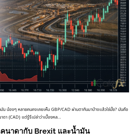
ำมัน น้องๆ หลายคนคงเคยเห็น GBP/CAD ผ่านตากันมาบ้างแล้วใช่มั้ย? มันคือ
าดา (CAD) แต่รู้รึเปล่าว่าเบื้องหล…
แคนาดากับ Brexit และน้ำมัน