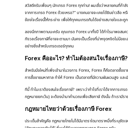
สวัสดีครับเพื่อนๆ นักเทรด Forex ทุกท่าน! ผมเชื่อว่าหลายคนที่กำ
จากการเทรด Forex ด้วยเหรอ?” บางคนอาจจะเคยได้ยินข่าวลือ หรืออ่
ข้องใจเรื่องนี้ให้กระจ่าง เพื่อให้ทุกคนเทรดกันได้อย่างสบายใจแล
ลองนึกภาพตามนะครับ คุณเทรด Forex มาทั้งปี ได้กำไรมาพอสมควร ต
กังวลเรื่องภาษีที่อาจจะตามมา มันคงเป็นเรื่องที่น่าหงุดหงิดไม่น้อยเ
อย่างยิ่งสำหรับเทรดเดอร์ทุกคน
Forex คืออะไร? ทำไมต้องสนใจเรื่องภาษี?
สำหรับมือใหม่ที่เพิ่งเข้ามาในวงการ Forex, Forex ก็คือตลาดซื้อ
การซื้อขายมหาศาล ทำให้ Forex เป็นตลาดที่มีความผันผวนสูง และมี
ทีนี้ ทำไมเราต้องสนใจเรื่องภาษี? เพราะว่ากำไรที่เราได้จากการเทรด
กฎหมายยกเว้น) จะต้องนำมาคำนวณเพื่อเสียภาษี ดังนั้น ถ้าเรามีราย
กฎหมายไทยว่าด้วยเรื่องภาษี Forex
ประเด็นสำคัญคือ กฎหมายไทยไม่ได้มีมาตราใดมาตราหนึ่งที่ระบุชัด