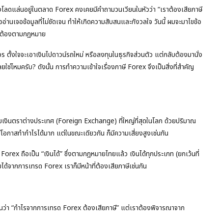
ลังโลดแล่นอยู่ในตลาด Forex คงเคยมีคำถามวนเวียนในหัวว่า “เราต้องเสียภาษี
านเจอข้อมูลที่ไม่ชัดเจน ทำให้เกิดความสับสนและกังวลใจ วันนี้ ผมจะมาไขข้อ
ะถูกต้องตามกฎหมาย
ั้งใจจะเอาเงินไปดาวน์รถใหม่ หรือลงทุนในธุรกิจส่วนตัว แต่กลับต้องมานั่ง
ลยใช่ไหมครับ? ดังนั้น การทำความเข้าใจเรื่องภาษี Forex จึงเป็นสิ่งที่สำคัญ
ขายเงินตราต่างประเทศ (Foreign Exchange) ที่ใหญ่ที่สุดในโลก ด้วยปริมาณ
โอกาสทำกำไรได้มาก แต่ในขณะเดียวกัน ก็มีความเสี่ยงสูงเช่นกัน
 Forex ถือเป็น “เงินได้” ซึ่งตามกฎหมายไทยแล้ว เงินได้ทุกประเภท (ยกเว้นที่
ได้จากการเทรด Forex เราก็มีหน้าที่ต้องเสียภาษีเช่นกัน
เจนว่า “กำไรจากการเทรด Forex ต้องเสียภาษี” แต่เราต้องพิจารณาจาก