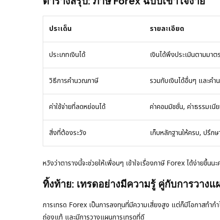
ตารางสรุป: ภาษี Forex ฉบับเข้าใจง่าย
ประเด็น
รายละเอียด
ประเภทเงินได้
เงินได้พึงประเมินตามมาต
วิธีการคำนวณภาษี
รวมกับเงินได้อื่นๆ และคำ
ค่าใช้จ่ายที่ลดหย่อนได้
ค่าคอมมิชชั่น, ค่าธรรมเน
สิ่งที่ต้องระวัง
เก็บหลักฐานให้ครบ, ปรึกษา
หวังว่าตารางนี้จะช่วยให้เพื่อนๆ เข้าใจเรื่องภาษี Forex ได้ง่ายขึ้นนะ
ทิ้งท้าย: เทรดอย่างมีความรู้ คู่กับการวาง
การเทรด Forex เป็นการลงทุนที่มีความเสี่ยงสูง แต่ก็มีโอกาสทำกำไ
ถ่องแท้ และมีการวางแผนการเทรดที่ดี