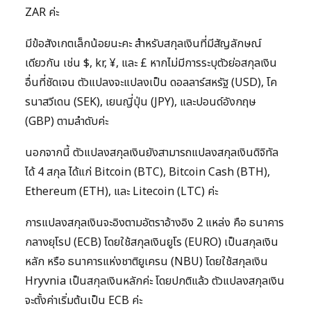
ZAR ค่ะ
มีข้อสังเกตเล็กน้อยนะคะ สำหรับสกุลเงินที่มีสัญลักษณ์
เดียวกัน เช่น $, kr, ¥, และ £ หากไม่มีการระบุตัวย่อสกุลเงิน
อื่นที่ชัดเจน ตัวแปลงจะแปลงเป็น ดอลลาร์สหรัฐ (USD), โค
รนาสวีเดน (SEK), เยนญี่ปุ่น (JPY), และปอนด์อังกฤษ
(GBP) ตามลำดับค่ะ
นอกจากนี้ ตัวแปลงสกุลเงินยังสามารถแปลงสกุลเงินดิจิทัล
ได้ 4 สกุล ได้แก่ Bitcoin (BTC), Bitcoin Cash (BTH),
Ethereum (ETH), และ Litecoin (LTC) ค่ะ
การแปลงสกุลเงินจะอิงตามอัตราอ้างอิง 2 แหล่ง คือ ธนาคาร
กลางยุโรป (ECB) โดยใช้สกุลเงินยูโร (EURO) เป็นสกุลเงิน
หลัก หรือ ธนาคารแห่งชาติยูเครน (NBU) โดยใช้สกุลเงิน
Hryvnia เป็นสกุลเงินหลักค่ะ โดยปกติแล้ว ตัวแปลงสกุลเงิน
จะตั้งค่าเริ่มต้นเป็น ECB ค่ะ