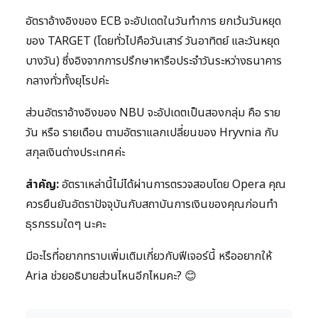
อัตราอ้างอิงของ ECB จะอัปเดตในวันทำการ ยกเว้นวันหยุด
ของ TARGET (โดยทั่วไปคือวันเสาร์ วันอาทิตย์ และวันหยุด
บางวัน) ซึ่งอิงจากการปรึกษาหารือประจำวันระหว่างธนาคาร
กลางทั่วทั้งยุโรปค่ะ
ส่วนอัตราอ้างอิงของ NBU จะอัปเดตเป็นสองกลุ่ม คือ ราย
วัน หรือ รายเดือน ตามอัตราแลกเปลี่ยนของ Hryvnia กับ
สกุลเงินต่างประเทศค่ะ
สำคัญ:
อัตราเหล่านี้ไม่ได้ผ่านการตรวจสอบโดย Opera คุณ
ควรยืนยันอัตราปัจจุบันกับสถาบันการเงินของคุณก่อนทำ
ธุรกรรมใดๆ นะคะ
มีอะไรที่อยากทราบเพิ่มเติมเกี่ยวกับฟีเจอร์นี้ หรืออยากให้
Aria ช่วยอธิบายส่วนไหนอีกไหมคะ? 😊