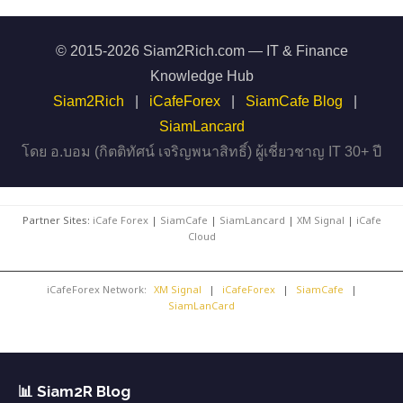
© 2015-2026 Siam2Rich.com — IT & Finance
Knowledge Hub
Siam2Rich
|
iCafeForex
|
SiamCafe Blog
|
SiamLancard
โดย อ.บอม (กิตติทัศน์ เจริญพนาสิทธิ์) ผู้เชี่ยวชาญ IT 30+ ปี
Partner Sites:
iCafe Forex
|
SiamCafe
|
SiamLancard
|
XM Signal
|
iCafe
Cloud
iCafeForex Network:
XM Signal
|
iCafeForex
|
SiamCafe
|
SiamLanCard
📊 Siam2R Blog