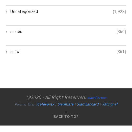
Uncategorized
(1,928)
การเงิน
(360)
อาชีพ
(361)
@2020 - All Right Reserved.
siam2r.com
iCafeForex
SiamCafe
SiamLancard
XMSignal
Partner Sites:
|
|
|
BACK TO TOP