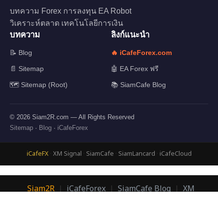
บทความ Forex การลงทุน EA Robot
วิเคราะห์ตลาด เทคโนโลยีการเงิน
บทความ
ลิงก์แนะนำ
📝 Blog
🔥 iCafeForex.com
📄 Sitemap
🤖 EA Forex ฟรี
🗺️ Sitemap (Root)
📚 SiamCafe Blog
© 2026 Siam2R.com — All Rights Reserved
Sitemap
·
Blog
·
iCafeForex
iCafeFX
·
XM Signal
·
SiamCafe
·
SiamLancard
·
iCafeCloud
Siam2R
|
iCafeForex
|
SiamCafe Blog
|
XM
Signal
|
SiamLanCard
© 2026 Siam2R.com | อ.บอม กิตติทัศน์ เจริญพนาสิทธิ์