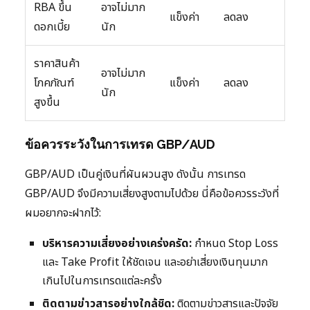
RBA ขึ้น
อาจไม่มาก
แข็งค่า
ลดลง
ดอกเบี้ย
นัก
ราคาสินค้า
อาจไม่มาก
โภคภัณฑ์
แข็งค่า
ลดลง
นัก
สูงขึ้น
ข้อควรระวังในการเทรด GBP/AUD
GBP/AUD เป็นคู่เงินที่ผันผวนสูง ดังนั้น การเทรด
GBP/AUD จึงมีความเสี่ยงสูงตามไปด้วย นี่คือข้อควรระวังที่
ผมอยากจะฝากไว้:
บริหารความเสี่ยงอย่างเคร่งครัด:
กำหนด Stop Loss
และ Take Profit ให้ชัดเจน และอย่าเสี่ยงเงินทุนมาก
เกินไปในการเทรดแต่ละครั้ง
ติดตามข่าวสารอย่างใกล้ชิด:
ติดตามข่าวสารและปัจจัย