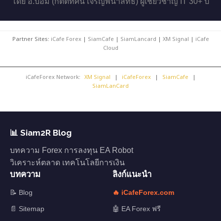
โดย อ.บอม (กิตติทัศน์ เจริญพนาสิทธิ์) ผู้เชี่ยวชาญ IT 30+ ปี
Partner Sites:
iCafe Forex
|
SiamCafe
|
SiamLancard
|
XM Signal
|
iCafe
Cloud
iCafeForex Network:
XM Signal
|
iCafeForex
|
SiamCafe
|
SiamLanCard
📊 Siam2R Blog
บทความ Forex การลงทุน EA Robot
วิเคราะห์ตลาด เทคโนโลยีการเงิน
บทความ
ลิงก์แนะนำ
📝 Blog
🔥 iCafeForex.com
📄 Sitemap
🤖 EA Forex ฟรี