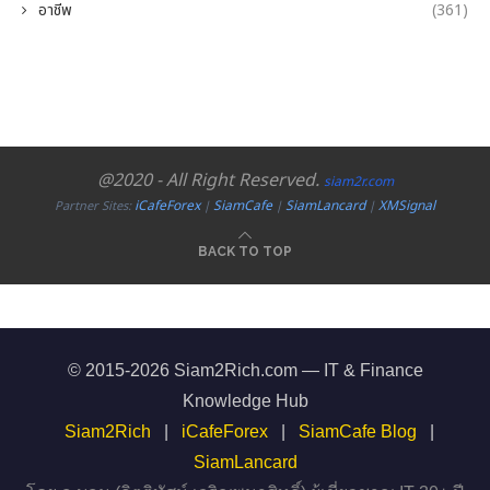
อาชีพ
(361)
@2020 - All Right Reserved.
siam2r.com
iCafeForex
SiamCafe
SiamLancard
XMSignal
Partner Sites:
|
|
|
BACK TO TOP
© 2015-2026 Siam2Rich.com — IT & Finance
Knowledge Hub
Siam2Rich
|
iCafeForex
|
SiamCafe Blog
|
SiamLancard