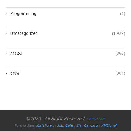
Programming
(1)
Uncategorized
(1,929)
การเงิน
(360)
อาชีพ
(361)
@2020 - All Right Reserved.
siam2r.com
iCafeForex
SiamCafe
SiamLancard
XMSignal
Partner Sites:
|
|
|