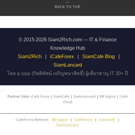
BACK TO TOP
© 2015-2026 Siam2Rich.com — IT & Finance
Knowledge Hub
Siam2Rich
|
iCafeForex
|
SiamCafe Blog
|
SiamLancard
โดย อ.บอม (กิตติทัศน์ เจริญพนาสิทธิ์) ผู้เชี่ยวชาญ IT 30+ ปี
Partner Sites:
iCafe Forex
|
SiamCafe
|
SiamLancard
|
XM Signal
|
iCafe
Cloud
iCafeForex Network:
XM Signal
|
iCafeForex
|
SiamCafe
|
SiamLanCard