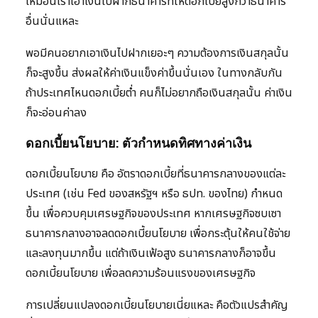
เหมือนเราเอาเงินไปฝากธนาคารที่ให้ดอกเบี้ยสูงกว่าธนาคาร
อื่นนั่นแหละ
พอมีคนอยากเอาเงินไปฝากเยอะๆ ความต้องการเงินสกุลนั้น
ก็จะสูงขึ้น ส่งผลให้ค่าเงินแข็งค่าขึ้นนั่นเอง ในทางกลับกัน
ถ้าประเทศไหนดอกเบี้ยต่ำ คนก็ไม่อยากถือเงินสกุลนั้น ค่าเงิน
ก็จะอ่อนค่าลง
ดอกเบี้ยนโยบาย: ตัวกำหนดทิศทางค่าเงิน
ดอกเบี้ยนโยบาย คือ อัตราดอกเบี้ยที่ธนาคารกลางของแต่ละ
ประเทศ (เช่น Fed ของสหรัฐฯ หรือ ธปท. ของไทย) กำหนด
ขึ้น เพื่อควบคุมเศรษฐกิจของประเทศ หากเศรษฐกิจซบเซา
ธนาคารกลางอาจลดดอกเบี้ยนโยบาย เพื่อกระตุ้นให้คนใช้จ่าย
และลงทุนมากขึ้น แต่ถ้าเงินเฟ้อสูง ธนาคารกลางก็อาจขึ้น
ดอกเบี้ยนโยบาย เพื่อลดความร้อนแรงของเศรษฐกิจ
การเปลี่ยนแปลงดอกเบี้ยนโยบายเนี่ยแหละ คือตัวแปรสำคัญ