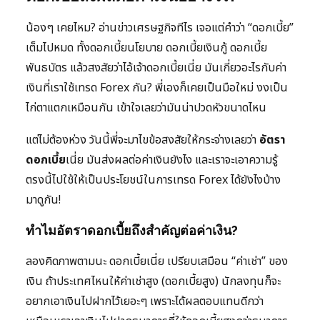
น้องๆ เคยไหม? อ่านข่าวเศรษฐกิจทีไร เจอแต่คำว่า “ดอกเบี้ย”
เต็มไปหมด ทั้งดอกเบี้ยนโยบาย ดอกเบี้ยเงินกู้ ดอกเบี้ย
พันธบัตร แล้วสงสัยว่าไอ้เจ้าดอกเบี้ยเนี่ย มันเกี่ยวอะไรกับค่า
เงินที่เราใช้เทรด Forex กัน? พี่เองก็เคยเป็นมือใหม่ งงเป็น
ไก่ตาแตกเหมือนกัน เข้าใจเลยว่ามันน่าปวดหัวขนาดไหน
แต่ไม่ต้องห่วง วันนี้พี่จะมาไขข้อสงสัยให้กระจ่างเลยว่า
อัตรา
ดอกเบี้ย
เนี่ย มันส่งผลต่อค่าเงินยังไง และเราจะเอาความรู้
ตรงนี้ไปใช้ให้เป็นประโยชน์ในการเทรด Forex ได้ยังไงบ้าง
มาดูกัน!
ทำไมอัตราดอกเบี้ยถึงสำคัญต่อค่าเงิน?
ลองคิดภาพตามนะ ดอกเบี้ยเนี่ย เปรียบเสมือน “ค่าเช่า” ของ
เงิน ถ้าประเทศไหนให้ค่าเช่าสูง (ดอกเบี้ยสูง) นักลงทุนก็จะ
อยากเอาเงินไปฝากไว้เยอะๆ เพราะได้ผลตอบแทนดีกว่า