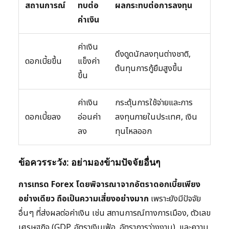
สถานการณ์
ทบต่อ
ผลกระทบต่อการลงทุน
ค่าเงิน
ค่าเงิน
ดึงดูดนักลงทุนต่างชาติ,
ดอกเบี้ยขึ้น
แข็งค่า
ต้นทุนการกู้ยืมสูงขึ้น
ขึ้น
ค่าเงิน
กระตุ้นการใช้จ่ายและการ
ดอกเบี้ยลง
อ่อนค่า
ลงทุนภายในประเทศ, เงิน
ลง
ทุนไหลออก
ข้อควรระวัง: อย่ามองข้ามปัจจัยอื่นๆ
การเทรด Forex โดยพิจารณาจากอัตราดอกเบี้ยเพียง
อย่างเดียว ถือเป็นความเสี่ยงอย่างมาก
เพราะยังมีปัจจัย
อื่นๆ ที่ส่งผลต่อค่าเงิน เช่น สถานการณ์ทางการเมือง, ตัวเลข
เศรษฐกิจ (GDP, อัตราเงินเฟ้อ, อัตราการว่างงาน), และความ