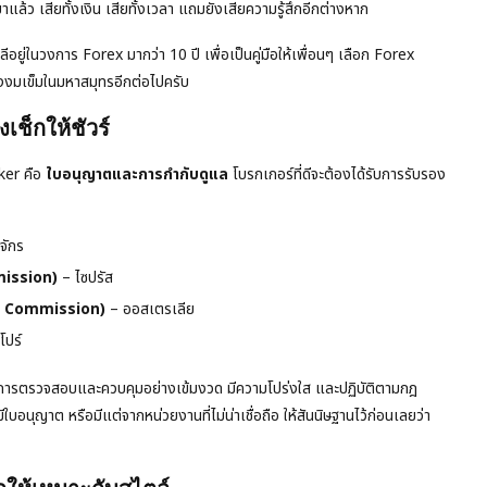
ว เสียทั้งเงิน เสียทั้งเวลา แถมยังเสียความรู้สึกอีกต่างหาก
อยู่ในวงการ Forex มากว่า 10 ปี เพื่อเป็นคู่มือให้เพื่อนๆ เลือก Forex
งงมเข็มในมหาสมุทรอีกต่อไปครับ
เช็กให้ชัวร์
ker คือ
ใบอนุญาตและการกำกับดูแล
โบรกเกอร์ที่ดีจะต้องได้รับการรับรอง
จักร
ission)
– ไซปรัส
s Commission)
– ออสเตรเลีย
โปร์
ต้การตรวจสอบและควบคุมอย่างเข้มงวด มีความโปร่งใส และปฏิบัติตามกฎ
ีใบอนุญาต หรือมีแต่จากหน่วยงานที่ไม่น่าเชื่อถือ ให้สันนิษฐานไว้ก่อนเลยว่า