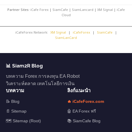
Partner Sites:
iCafe Forex
|
SiamCafe
|
SiamLancard
|
XM Signal
|
iCafe
Cloud
iCafeForex Network:
XM Signal
|
iCafeForex
|
SiamCafe
|
SiamLanCard
📊 Siam2R Blog
บทความ Forex การลงทุน EA Robot
วิเคราะห์ตลาด เทคโนโลยีการเงิน
บทความ
ลิงก์แนะนำ
📝 Blog
🔥 iCafeForex.com
📄 Sitemap
🤖 EA Forex ฟรี
🗺️ Sitemap (Root)
📚 SiamCafe Blog