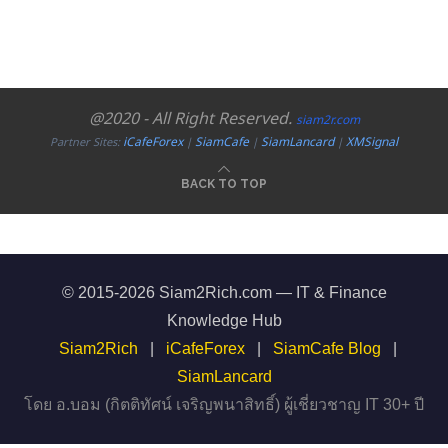
@2020 - All Right Reserved.
siam2r.com
iCafeForex
SiamCafe
SiamLancard
XMSignal
Partner Sites:
|
|
|
BACK TO TOP
© 2015-2026 Siam2Rich.com — IT & Finance
Knowledge Hub
Siam2Rich
|
iCafeForex
|
SiamCafe Blog
|
SiamLancard
โดย อ.บอม (กิตติทัศน์ เจริญพนาสิทธิ์) ผู้เชี่ยวชาญ IT 30+ ปี