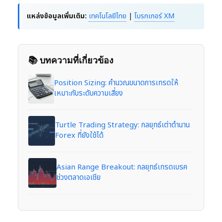
แหล่งข้อมูลเพิ่มเติม:
เทคโนโลยีไทย
|
โบรกเกอร์ XM
📚 บทความที่เกี่ยวข้อง
Position Sizing: คำนวณขนาดการเทรดให้
เหมาะกับระดับความเสี่ยง
Turtle Trading Strategy: กลยุทธ์เต่าตำนาน
Forex ที่ยังใช้ได้
Asian Range Breakout: กลยุทธ์เทรดเบรค
ช่วงตลาดเอเชีย