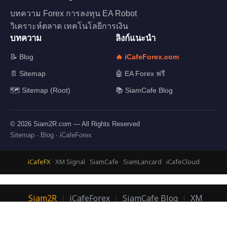
บทความ Forex การลงทุน EA Robot
วิเคราะห์ตลาด เทคโนโลยีการเงิน
บทความ
ลิงก์แนะนำ
📝 Blog
🔥 iCafeForex.com
📄 Sitemap
🤖 EA Forex ฟรี
🗺️ Sitemap (Root)
📚 SiamCafe Blog
© 2026 Siam2R.com — All Rights Reserved
Sitemap
·
Blog
·
iCafeForex
iCafeFX
·
XM Signal
·
SiamCafe
·
SiamLancard
·
iCafeCloud
Siam2R
|
iCafeForex
|
SiamCafe Blog
|
XM
Signal
|
SiamLanCard
© 2026 Siam2R.com | อ.บอม กิตติทัศน์ เจริญพนาสิทธิ์