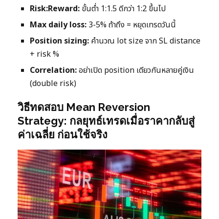
Risk:Reward:
ขั้นต่ำ 1:1.5 ดีกว่า 1:2 ขึ้นไป
Max daily loss:
3-5% ถ้าถึง = หยุดเทรดวันนี้
Position sizing:
คำนวณ lot size จาก SL distance
+ risk %
Correlation:
อย่าเปิด position เดียวกันหลายคู่เงิน
(double risk)
วิธีทดสอบ Mean Reversion
Strategy: กลยุทธ์เทรดเมื่อราคากลับสู่
ค่าเฉลี่ย ก่อนใช้จริง