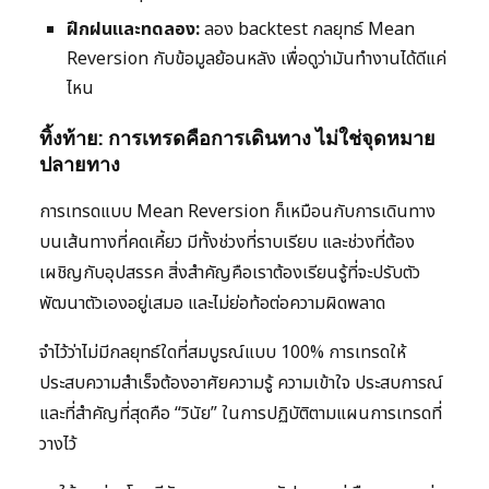
ฝึกฝนและทดลอง:
ลอง backtest กลยุทธ์ Mean
Reversion กับข้อมูลย้อนหลัง เพื่อดูว่ามันทำงานได้ดีแค่
ไหน
ทิ้งท้าย: การเทรดคือการเดินทาง ไม่ใช่จุดหมาย
ปลายทาง
การเทรดแบบ Mean Reversion ก็เหมือนกับการเดินทาง
บนเส้นทางที่คดเคี้ยว มีทั้งช่วงที่ราบเรียบ และช่วงที่ต้อง
เผชิญกับอุปสรรค สิ่งสำคัญคือเราต้องเรียนรู้ที่จะปรับตัว
พัฒนาตัวเองอยู่เสมอ และไม่ย่อท้อต่อความผิดพลาด
จำไว้ว่าไม่มีกลยุทธ์ใดที่สมบูรณ์แบบ 100% การเทรดให้
ประสบความสำเร็จต้องอาศัยความรู้ ความเข้าใจ ประสบการณ์
และที่สำคัญที่สุดคือ “วินัย” ในการปฏิบัติตามแผนการเทรดที่
วางไว้