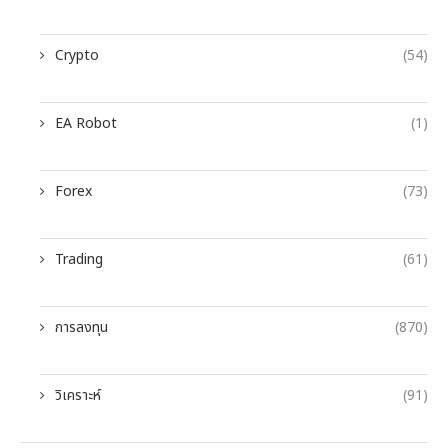
Crypto
(54)
EA Robot
(1)
Forex
(73)
Trading
(61)
การลงทุน
(870)
วิเคราะห์
(91)