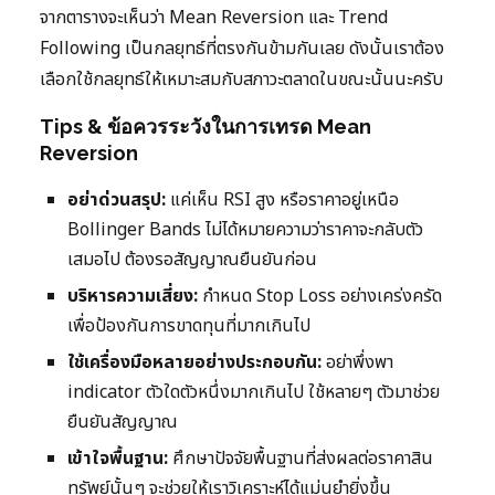
จากตารางจะเห็นว่า Mean Reversion และ Trend
Following เป็นกลยุทธ์ที่ตรงกันข้ามกันเลย ดังนั้นเราต้อง
เลือกใช้กลยุทธ์ให้เหมาะสมกับสภาวะตลาดในขณะนั้นนะครับ
Tips & ข้อควรระวังในการเทรด Mean
Reversion
อย่าด่วนสรุป:
แค่เห็น RSI สูง หรือราคาอยู่เหนือ
Bollinger Bands ไม่ได้หมายความว่าราคาจะกลับตัว
เสมอไป ต้องรอสัญญาณยืนยันก่อน
บริหารความเสี่ยง:
กำหนด Stop Loss อย่างเคร่งครัด
เพื่อป้องกันการขาดทุนที่มากเกินไป
ใช้เครื่องมือหลายอย่างประกอบกัน:
อย่าพึ่งพา
indicator ตัวใดตัวหนึ่งมากเกินไป ใช้หลายๆ ตัวมาช่วย
ยืนยันสัญญาณ
เข้าใจพื้นฐาน:
ศึกษาปัจจัยพื้นฐานที่ส่งผลต่อราคาสิน
ทรัพย์นั้นๆ จะช่วยให้เราวิเคราะห์ได้แม่นยำยิ่งขึ้น