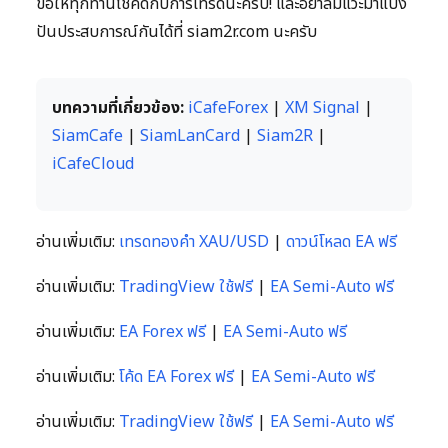
ขอให้ทุกท่านโชคดีกับการเทรดนะครับ! และอย่าลืมแวะมาแบ่ง
ปันประสบการณ์กันได้ที่ siam2r.com นะครับ
บทความที่เกี่ยวข้อง:
iCafeForex
|
XM Signal
|
SiamCafe
|
SiamLanCard
|
Siam2R
|
iCafeCloud
อ่านเพิ่มเติม:
เทรดทองคำ XAU/USD
|
ดาวน์โหลด EA ฟรี
อ่านเพิ่มเติม:
TradingView ใช้ฟรี
|
EA Semi-Auto ฟรี
อ่านเพิ่มเติม:
EA Forex ฟรี
|
EA Semi-Auto ฟรี
อ่านเพิ่มเติม:
โค้ด EA Forex ฟรี
|
EA Semi-Auto ฟรี
อ่านเพิ่มเติม:
TradingView ใช้ฟรี
|
EA Semi-Auto ฟรี