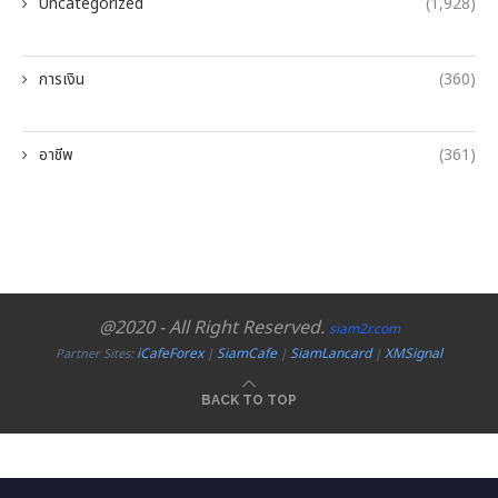
Uncategorized
(1,928)
การเงิน
(360)
อาชีพ
(361)
@2020 - All Right Reserved.
siam2r.com
iCafeForex
SiamCafe
SiamLancard
XMSignal
Partner Sites:
|
|
|
BACK TO TOP