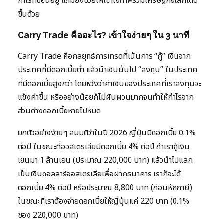
กำไรที่ซ่อนอยู่ แถมยังช่วยให้เข้าใจภาพรวมเศรษฐกิจโลกได้ดี
ขึ้นด้วย
Carry Trade คืออะไร? เข้าใจง่ายๆ ใน 3 นาที
Carry Trade คือกลยุทธ์การเทรดที่เน้นการ “กู้” เงินจาก
ประเทศที่มีดอกเบี้ยต่ำ แล้วนำเงินนั้นไป “ลงทุน” ในประเทศ
ที่มีดอกเบี้ยสูงกว่า โดยหวังว่าค่าเงินของประเทศที่เราลงทุนจะ
แข็งค่าขึ้น หรืออย่างน้อยก็ไม่ผันผวนมากจนทำให้กำไรจาก
ส่วนต่างดอกเบี้ยหายไปหมด
ยกตัวอย่างง่ายๆ สมมติว่าในปี 2026 ญี่ปุ่นมีดอกเบี้ย 0.1%
ต่อปี ในขณะที่ออสเตรเลียมีดอกเบี้ย 4% ต่อปี ถ้าเรากู้เงิน
เยนมา 1 ล้านเยน (ประมาณ 220,000 บาท) แล้วนำไปแลก
เป็นเงินดอลลาร์ออสเตรเลียเพื่อฝากธนาคาร เราก็จะได้
ดอกเบี้ย 4% ต่อปี หรือประมาณ 8,800 บาท (ก่อนหักภาษี)
ในขณะที่เราต้องจ่ายดอกเบี้ยให้ญี่ปุ่นแค่ 220 บาท (0.1%
ของ 220,000 บาท)