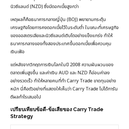
นิวซีแลนด์ (NZD) ซึ่งมีดอกเบี้ยสูงกว่า
เหตุผลก็คือธนาคารกลางญี่ปุ่น (BOJ) พยายามกระตุ้น
เศรษฐกิจโดยการคงดอกเบี้ยไว้ในระดับต่ำ ในขณะที่เศรษฐกิจ
ของออสเตรเลียและนิวซีแลนด์เติบโตอย่างแข็งแกร่ง ทำให้
ธนาคารกลางของทั้งสองประเทศขึ้นดอกเบี้ยเพื่อควบคุม
เงินเฟ้อ
แต่หลังจากวิกฤตการเงินโลกในปี 2008 ความผันผวนของ
ตลาดเพิ่มสูงขึ้น และค่าเงิน AUD และ NZD ก็อ่อนค่าลง
อย่างรวดเร็ว ทำให้หลายคนที่ทำ Carry Trade ขาดทุนอย่าง
หนัก นี่คือตัวอย่างที่แสดงให้เห็นว่า Carry Trade ไม่ได้การัน
ตีผลกำไรเสมอไป
เปรียบเทียบข้อดี-ข้อเสียของ Carry Trade
Strategy