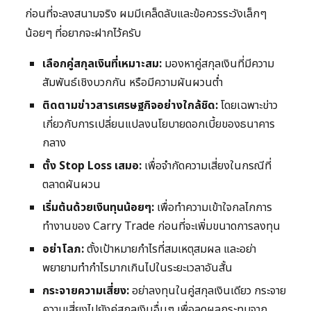
ก่อนที่จะลงสนามจริง ผมมีเคล็ดลับและข้อควรระวังเล็กๆ
น้อยๆ ที่อยากจะฝากไว้ครับ
เลือกคู่สกุลเงินที่เหมาะสม:
มองหาคู่สกุลเงินที่มีความ
สัมพันธ์เชิงบวกกัน หรือมีความผันผวนต่ำ
ติดตามข่าวสารเศรษฐกิจอย่างใกล้ชิด:
โดยเฉพาะข่าว
เกี่ยวกับการเปลี่ยนแปลงนโยบายดอกเบี้ยของธนาคาร
กลาง
ตั้ง Stop Loss เสมอ:
เพื่อจำกัดความเสี่ยงในกรณีที่
ตลาดผันผวน
เริ่มต้นด้วยเงินทุนน้อยๆ:
เพื่อทำความเข้าใจกลไกการ
ทำงานของ Carry Trade ก่อนที่จะเพิ่มขนาดการลงทุน
อย่าโลภ:
ตั้งเป้าหมายกำไรที่สมเหตุสมผล และอย่า
พยายามทำกำไรมากเกินไปในระยะเวลาอันสั้น
กระจายความเสี่ยง:
อย่าลงทุนในคู่สกุลเงินเดียว กระจาย
ความเสี่ยงไปยังคู่สกุลเงินอื่นๆ เพื่อลดผลกระทบจาก