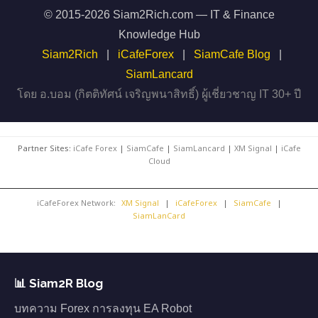
© 2015-2026 Siam2Rich.com — IT & Finance
Knowledge Hub
Siam2Rich
|
iCafeForex
|
SiamCafe Blog
|
SiamLancard
โดย อ.บอม (กิตติทัศน์ เจริญพนาสิทธิ์) ผู้เชี่ยวชาญ IT 30+ ปี
Partner Sites:
iCafe Forex
|
SiamCafe
|
SiamLancard
|
XM Signal
|
iCafe
Cloud
iCafeForex Network:
XM Signal
|
iCafeForex
|
SiamCafe
|
SiamLanCard
📊 Siam2R Blog
บทความ Forex การลงทุน EA Robot