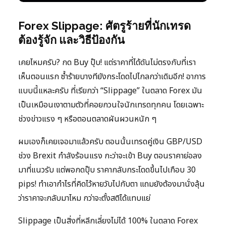
Forex Slippage: ศัตรูร้ายที่นักเทรด
ต้องรู้จัก และวิธีป้องกัน
เคยไหมครับ? กด Buy ปุ๊บ! แต่ราคาที่ได้ดันไม่ตรงกับที่เรา
เห็นตอนแรก ซ้ำร้ายบางทียังกระโดดไปไกลกว่าเดิมอีก! อาการ
แบบนี้แหละครับ ที่เรียกว่า “Slippage” ในตลาด Forex มัน
เป็นเหมือนเงาตามตัวที่คอยกวนใจนักเทรดทุกคน โดยเฉพาะ
ช่วงข่าวแรง ๆ หรือตอนตลาดผันผวนหนัก ๆ
ผมเองก็เคยเจอมาแล้วครับ ตอนนั้นเทรดคู่เงิน GBP/USD
ช่วง Brexit กำลังร้อนแรง กะว่าจะเข้า Buy ตอนราคาย่อลง
มาที่แนวรับ แต่พอกดปุ๊บ ราคากลับกระโดดขึ้นไปเกือบ 30
pips! ทำเอากำไรที่คิดไว้หายวับไปกับตา แถมยังต้องมานั่งลุ้น
ว่าราคาจะกลับมาไหม กว่าจะตั้งสติได้แทบแย่
Slippage เป็นสิ่งที่หลีกเลี่ยงไม่ได้ 100% ในตลาด Forex