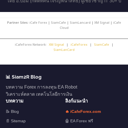
โดย อ.บอม (กิตติทัศน์ เจริญพนาสิทธิ์) ผู้เชี่ยวชาญ IT 30+ ปี
Partner Sites:
iCafe Forex
|
SiamCafe
|
SiamLancard
|
XM Signal
|
iCafe
Cloud
iCafeForex Network:
XM Signal
|
iCafeForex
|
SiamCafe
|
SiamLanCard
📊 Siam2R Blog
บทความ Forex การลงทุน EA Robot
วิเคราะห์ตลาด เทคโนโลยีการเงิน
บทความ
ลิงก์แนะนำ
📝 Blog
🔥 iCafeForex.com
📄 Sitemap
🤖 EA Forex ฟรี