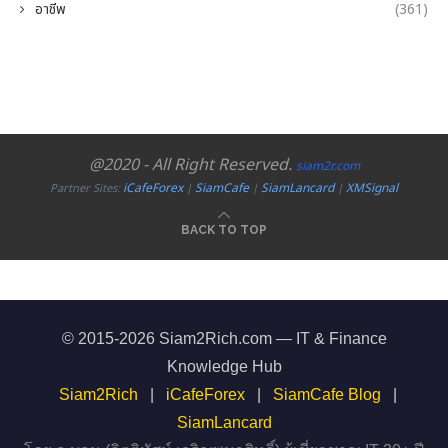
อาชีพ
(361)
@2020 - All Right Reserved.
siam2r.com
iCafeForex
SiamCafe
SiamLancard
XMSignal
Partner Sites:
|
|
|
BACK TO TOP
© 2015-2026 Siam2Rich.com — IT & Finance
Knowledge Hub
Siam2Rich
|
iCafeForex
|
SiamCafe Blog
|
SiamLancard