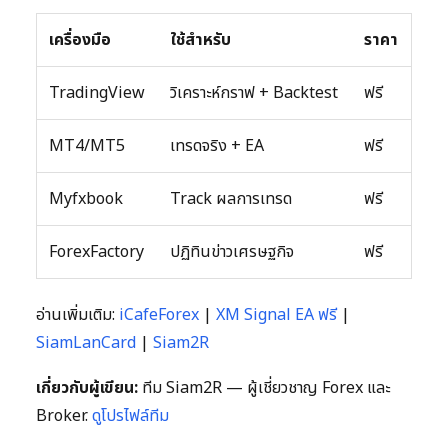
เครื่องมือ
ใช้สำหรับ
ราคา
TradingView
วิเคราะห์กราฟ + Backtest
ฟรี
MT4/MT5
เทรดจริง + EA
ฟรี
Myfxbook
Track ผลการเทรด
ฟรี
ForexFactory
ปฏิทินข่าวเศรษฐกิจ
ฟรี
อ่านเพิ่มเติม:
iCafeForex
|
XM Signal EA ฟรี
|
SiamLanCard
|
Siam2R
เกี่ยวกับผู้เขียน:
ทีม Siam2R — ผู้เชี่ยวชาญ Forex และ
Broker.
ดูโปรไฟล์ทีม