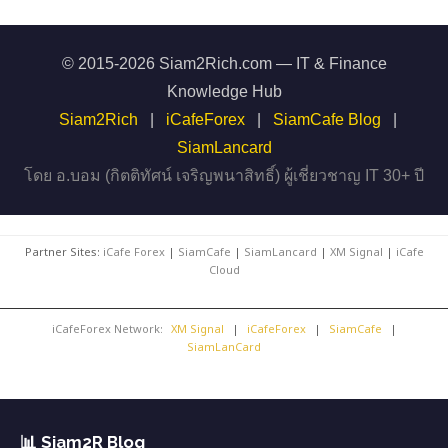
© 2015-2026 Siam2Rich.com — IT & Finance
Knowledge Hub
Siam2Rich
|
iCafeForex
|
SiamCafe Blog
|
SiamLancard
โดย อ.บอม (กิตติทัศน์ เจริญพนาสิทธิ์) ผู้เชี่ยวชาญ IT 30+ ปี
Partner Sites:
iCafe Forex
|
SiamCafe
|
SiamLancard
|
XM Signal
|
iCafe
Cloud
iCafeForex Network:
XM Signal
|
iCafeForex
|
SiamCafe
|
SiamLanCard
📊 Siam2R Blog