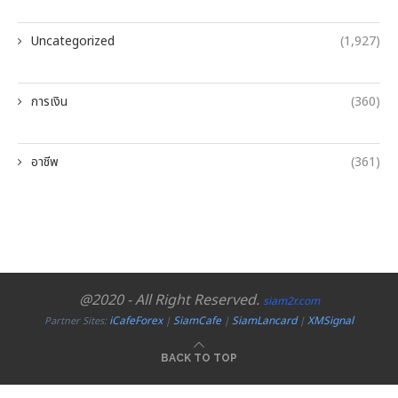
Uncategorized
(1,927)
การเงิน
(360)
อาชีพ
(361)
@2020 - All Right Reserved.
siam2r.com
iCafeForex
SiamCafe
SiamLancard
XMSignal
Partner Sites:
|
|
|
BACK TO TOP