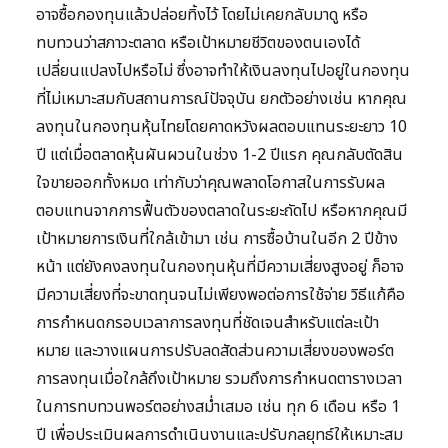
อาจซื้อกองทุนแล้วปล่อยทิ้งไว้ โดยไม่เคยกลับมาดู หรือ
ทบทวนว่าสภาวะตลาด หรือเป้าหมายชีวิตของตนเองได้
เปลี่ยนแปลงไปหรือไม่ ซึ่งอาจทำให้เงินลงทุนไปอยู่ในกองทุน
ที่ไม่เหมาะสมกับสถานการณ์ปัจจุบัน ยกตัวอย่างเช่น หากคุณ
ลงทุนในกองทุนหุ้นไทยโดยคาดหวังผลตอบแทนระยะยาว 10
ปี แต่เมื่อตลาดหุ้นผันผวนในช่วง 1-2 ปีแรก คุณกลับตัดสิน
ใจขายออกทั้งหมด เท่ากับว่าคุณพลาดโอกาสในการรับผล
ตอบแทนจากการฟื้นตัวของตลาดในระยะถัดไป หรือหากคุณมี
เป้าหมายการเงินที่ใกล้เข้ามา เช่น การซื้อบ้านในอีก 2 ปีข้าง
หน้า แต่ยังคงลงทุนในกองทุนหุ้นที่มีความเสี่ยงสูงอยู่ ก็อาจ
มีความเสี่ยงที่จะขาดทุนจนไม่เพียงพอต่อการใช้จ่าย วิธีแก้คือ
การกำหนดกรอบเวลาการลงทุนที่ชัดเจนสำหรับแต่ละเป้า
หมาย และวางแผนการปรับลดสัดส่วนความเสี่ยงของพอร์ต
การลงทุนเมื่อใกล้ถึงเป้าหมาย รวมถึงการกำหนดตารางเวลา
ในการทบทวนพอร์ตอย่างสม่ำเสมอ เช่น ทุก 6 เดือน หรือ 1
ปี เพื่อประเมินผลการดำเนินงานและปรับกลยุทธ์ให้เหมาะสม