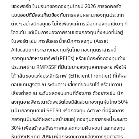
ของพอร์ต ในบริบทของกองทุนไทยปี 2026 การจัดพอร์ต
แบบออปติมัลจะเกี่ยวข้องกับการผสมผสานกองทุนประเภท
ต่างๆ อย่างมีกลยุทธ์ ไม่ใช่เพียงแค่การเลือกกองทุนเดี่ยวๆ ที่
โดดเด่น แต่เป็นการมองภาพรวมของกองทุนทั้งหมดที่มีอยู่
ในพอร์ต เช่น การจัดสรรน้ำหนักการลงทุน (Asset
Allocation) ระหว่างกองทุนหุ้นไทย กองทุนตราสารหนี้
กองทุนอสังหาริมทรัพย์ (REITs) หรือแม้กระทั่งกองทุนต่าง
ประเทศผ่าน RMF/SSF ที่มีนโยบายลงทุนหลากหลาย เพื่อให้
ได้ ‘เส้นขอบแห่งประสิทธิภาพ’ (Efficient Frontier) ที่ให้ผล
ตอบแทนสูงสุด ณ ระดับความเสี่ยงที่ยอมรับได้ หรือมีความ
เสี่ยงต่ำสุด ณ ระดับผลตอบแทนที่ต้องการ ตัวอย่างเช่น นัก
ลงทุนอาจพิจารณาจัดพอร์ตโดยมีสัดส่วนกองทุนหุ้นไทย 50%
(เน้นกองทุนดัชนี SET50 หรือกองทุน Active ที่มีผู้จัดการ
กองทุนมีประวัติผลงานสม่ำเสมอ) กองทุนตราสารหนี้ระยะยาว
30% (เพื่อสร้างเสถียรภาพและลดความผันผวน) และกองทุน
หุ้นต่างประเทศ 20% (เพื่อกระจายความเสี่ยงทางภูมิศาสตร์