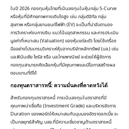
ในปี 2026 กองทุนหุ้นไทยที่เน้นลงทุนในหุ้นกลุ่ม S-Curve
หรือหุ้นที่มีศักยภาพการเติบโตสูง เช่น กลุ่มดิจิทัล กลุ่ม
สุขภาพ หรือกลุ่มยานยนต์ไฟฟ้า (EV) จะเป็นที่น่าจับตามอง
การวิเคราะห์งบการเงิน แนวโน้มอุตสาหกรรม และการประเมิน
มูลค่าที่เหมาะสม (Valuation) ของหุ้นแต่ละตัว โดยใช้เครื่อง
มืออย่างโปรแกรมวิเคราะห์หุ้นจากบริษัทหลักทรัพย์ (บล.) เช่น
บล.ฟินันเซีย ไซรัส หรือ บล.ไทยพาณิชย์ จะช่วยให้ผู้จัดการ
กองทุนสามารถคัดเลือกหุ้นที่มีคุณภาพและมีโอกาสสร้างผล
ตอบแทนที่ดีได้
กองทุนตราสารหนี้: ความมั่นคงที่คาดหวังได้
สำหรับกองทุนตราสารหนี้ การเน้นลงทุนในตราสารที่มี
คุณภาพน่าเชื่อถือ (Investment Grade) และบริหารจัดการ
Duration ของพอร์ตให้เหมาะสมกับมุมมองอัตราดอกเบี้ย จะ
เป็นกลยุทธ์สำคัญ บลจ.ที่มีความเชี่ยวชาญด้านตราสารหนี้