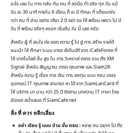
อะไร เลย ใน ทาง กลับ กัน คน ที่ ลงมือ ทำ จริง ทุก วัน แม้
วัน ละ 30 นาที ภายใน 6 เดือน ก็ จะ มี ทักษะ ที่ แข็งแกร่ง
กว่า คน ที่ อ่าน อย่าง เดียว 2 ปี อย่า รอ ให้ พร้อม เพราะ ไม่ มี
วัน ที่ พร้อม จริงๆ หรอก เริ่มต้น วัน นี้ เลย ครับ
สำหรับ ผู้ ที่ สนใจ ต่อ ยอด ความ รู้ ไป สู่ การ สร้าง รายได้
แนะนำ ให้ ศึกษา ระบบ เทรด อัตโนมัติ จาก iCafeForex ที่
ใช้ เทคโนโลยี ขั้น สูง ใน การ วิเคราะห์ ตลาด รวม ถึง XM
Signal สำหรับ สัญญาณ เทรด คุณภาพ และ Siam2R
สำหรับ ความ รู้ เรื่อง การ เงิน การ ลงทุน แบบ ครบ วงจร
อุปกรณ์ IT คุณภาพ สามารถ หา ได้ จาก SiamLanCard ที่
ให้ บริการ มา นาน กว่า 25 ปี ติดตาม บทความ IT ภาษา ไทย
อัปเดต สม่ำเสมอ ที่ SiamCafe.net
สิ่ง ที่ ควร หลีกเลี่ยง
อย่า เรียน รู้ แบบ ข้าม ขั้น ตอน :
หลาย คน อยาก ไป ถึง