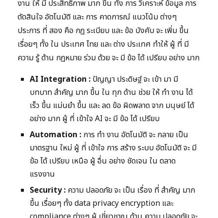
งาน ให้ มี ประสิทธิภาพ มาก ขึ้น ทั้ง การ วิเคราะห์ ข้อมูล การ
ตัดสินใจ อัตโนมัติ และ การ คาดการณ์ แนวโน้ม ต่างๆ
ประการ ที่ สอง คือ กฎ ระเบียบ และ ข้อ บังคับ จะ เพิ่ม ขึ้น
เรื่อยๆ ทั้ง ใน ประเทศ ไทย และ ต่าง ประเทศ ทำให้ ผู้ ที่ มี
ความ รู้ ด้าน กฎหมาย ร่วม ด้วย จะ มี ข้อ ได้ เปรียบ อย่าง มาก
AI Integration :
ปัญญา ประดิษฐ์ จะ เข้า มา มี
บทบาท สำคัญ มาก ขึ้น ใน ทุก ด้าน ช่วย ให้ ทำ งาน ได้
เร็ว ขึ้น แม่นยำ ขึ้น และ ลด ข้อ ผิดพลาด จาก มนุษย์ ได้
อย่าง มาก ผู้ ที่ เข้าใจ AI จะ มี ข้อ ได้ เปรียบ
Automation :
การ ทำ งาน อัตโนมัติ จะ กลาย เป็น
มาตรฐาน ใหม่ ผู้ ที่ เข้าใจ การ สร้าง ระบบ อัตโนมัติ จะ มี
ข้อ ได้ เปรียบ เหนือ ผู้ อื่น อย่าง ชัดเจน ใน ตลาด
แรงงาน
Security :
ความ ปลอดภัย จะ เป็น เรื่อง ที่ สำคัญ มาก
ขึ้น เรื่อยๆ ทั้ง data privacy encryption และ
compliance ต่างๆ ผู้ เชี่ยวชาญ ด้าน ความ ปลอดภัย จะ