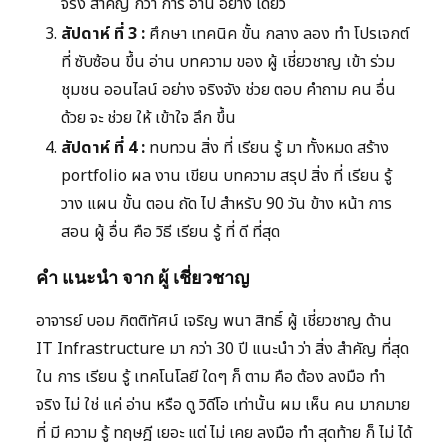
จริง สำคัญ กว่า การ อ่าน อย่าง เดียว
สัปดาห์ ที่ 3 :
ศึกษา เทคนิค ขั้น กลาง ลอง ทำ โปรเจกต์
ที่ ซับซ้อน ขึ้น อ่าน บทความ ของ ผู้ เชี่ยวชาญ เข้า ร่วม
ชุมชน ออนไลน์ อย่าง จริงจัง ช่วย ตอบ คำถาม คน อื่น
ด้วย จะ ช่วย ให้ เข้าใจ ลึก ขึ้น
สัปดาห์ ที่ 4 :
ทบทวน สิ่ง ที่ เรียน รู้ มา ทั้งหมด สร้าง
portfolio ผล งาน เขียน บทความ สรุป สิ่ง ที่ เรียน รู้
วาง แผน ขั้น ตอน ถัด ไป สำหรับ 90 วัน ข้าง หน้า การ
สอน ผู้ อื่น คือ วิธี เรียน รู้ ที่ ดี ที่สุด
คำ แนะนำ จาก ผู้ เชี่ยวชาญ
อาจารย์ บอม กิตติทัศน์ เจริญ พนา สิทธิ์ ผู้ เชี่ยวชาญ ด้าน
IT Infrastructure มา กว่า 30 ปี แนะนำ ว่า สิ่ง สำคัญ ที่สุด
ใน การ เรียน รู้ เทคโนโลยี ใดๆ ก็ ตาม คือ ต้อง ลงมือ ทำ
จริง ไม่ ใช่ แค่ อ่าน หรือ ดู วิดีโอ เท่านั้น ผม เห็น คน มากมาย
ที่ มี ความ รู้ ทฤษฎี เยอะ แต่ ไม่ เคย ลงมือ ทำ สุดท้าย ก็ ไม่ ได้