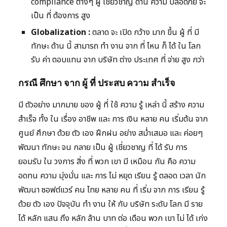
compliance ต่างๆ ผู้ เชี่ยวชาญ ด้าน ความ ปลอดภัย จะ
เป็น ที่ ต้องการ สูง
Globalization :
ตลาด จะ เปิด กว้าง มาก ขึ้น ผู้ ที่ มี
ทักษะ ด้าน นี้ สามารถ ทำ งาน จาก ที่ ไหน ก็ ได้ ใน โลก
รับ ค่า ตอบแทน จาก บริษัท ต่าง ประเทศ ที่ จ่าย สูง กว่า
กรณี ศึกษา จาก ผู้ ที่ ประสบ ความ สำเร็จ
มี ตัวอย่าง มากมาย ของ ผู้ ที่ ใช้ ความ รู้ เหล่า นี้ สร้าง ความ
สำเร็จ ทั้ง ใน เรื่อง อาชีพ และ การ เงิน หลาย คน เริ่มต้น จาก
ศูนย์ ศึกษา ด้วย ตัว เอง ฝึกฝน อย่าง สม่ำเสมอ และ ค่อยๆ
พัฒนา ทักษะ จน กลาย เป็น ผู้ เชี่ยวชาญ ที่ ได้ รับ การ
ยอมรับ ใน วงการ สิ่ง ที่ พวก เขา มี เหมือน กัน คือ ความ
อดทน ความ มุ่งมั่น และ การ ไม่ หยุด เรียน รู้ ตลอด เวลา นัก
พัฒนา ซอฟต์แวร์ คน ไทย หลาย คน ที่ เริ่ม จาก การ เรียน รู้
ด้วย ตัว เอง ปัจจุบัน ทำ งาน ให้ กับ บริษัท ระดับ โลก มี ราย
ได้ หลัก แสน ถึง หลัก ล้าน บาท ต่อ เดือน พวก เขา ไม่ ได้ เก่ง