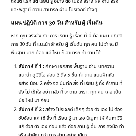
ตั้งแต่ แรก แต่ เรียน รู้ อย่าง ต่อ เนื่อง สร้าง ผล งาน จริง
และ พิสูจน์ ความ สามารถ ผ่าน โปรเจกต์ ต่างๆ
แผน ปฏิบัติ การ 30 วัน สำหรับ ผู้ เริ่มต้น
หาก คุณ จริงจัง กับ การ เรียน รู้ เรื่อง นี้ นี่ คือ แผน ปฏิบัติ
การ 30 วัน ที่ แนะนำ สำหรับ ผู้ เริ่มต้น ทุก คน ไม่ ว่า จะ มี
พื้นฐาน มาก น้อย แค่ ไหน ก็ สามารถ ทำ ตาม ได้
สัปดาห์ ที่ 1 :
ศึกษา เอกสาร พื้นฐาน อ่าน บทความ
แนะนำ ดู วิดีโอ สอน 3 ถึง 5 ชิ้น ทำ ตาม แบบฝึกหัด
อย่าง น้อย 2 ครั้ง จด บันทึก สิ่ง ที่ เรียน รู้ ตั้ง คำถาม ที่
ยัง ไม่ เข้าใจ อย่า กลัว ที่ จะ ถาม เพราะ ทุก คน เคย เป็น
มือ ใหม่ มา ก่อน
สัปดาห์ ที่ 2 :
สร้าง โปรเจกต์ เล็กๆ ด้วย ตัว เอง ไม่ ต้อง
ซับซ้อน แค่ ใช้ สิ่ง ที่ เรียน รู้ มา เจอ ปัญหา ให้ ค้นหา วิธี
แก้ ด้วย ตัว เอง ก่อน แล้ว ค่อย ถาม ผู้ อื่น การ ลงมือ ทำ
จริง สำคัญ กว่า การ อ่าน อย่าง เดียว