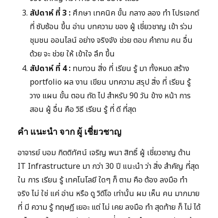
สัปดาห์ ที่ 3 :
ศึกษา เทคนิค ขั้น กลาง ลอง ทำ โปรเจกต์
ที่ ซับซ้อน ขึ้น อ่าน บทความ ของ ผู้ เชี่ยวชาญ เข้า ร่วม
ชุมชน ออนไลน์ อย่าง จริงจัง ช่วย ตอบ คำถาม คน อื่น
ด้วย จะ ช่วย ให้ เข้าใจ ลึก ขึ้น
สัปดาห์ ที่ 4 :
ทบทวน สิ่ง ที่ เรียน รู้ มา ทั้งหมด สร้าง
portfolio ผล งาน เขียน บทความ สรุป สิ่ง ที่ เรียน รู้
วาง แผน ขั้น ตอน ถัด ไป สำหรับ 90 วัน ข้าง หน้า การ
สอน ผู้ อื่น คือ วิธี เรียน รู้ ที่ ดี ที่สุด
คำ แนะนำ จาก ผู้ เชี่ยวชาญ
อาจารย์ บอม กิตติทัศน์ เจริญ พนา สิทธิ์ ผู้ เชี่ยวชาญ ด้าน
IT Infrastructure มา กว่า 30 ปี แนะนำ ว่า สิ่ง สำคัญ ที่สุด
ใน การ เรียน รู้ เทคโนโลยี ใดๆ ก็ ตาม คือ ต้อง ลงมือ ทำ
จริง ไม่ ใช่ แค่ อ่าน หรือ ดู วิดีโอ เท่านั้น ผม เห็น คน มากมาย
ที่ มี ความ รู้ ทฤษฎี เยอะ แต่ ไม่ เคย ลงมือ ทำ สุดท้าย ก็ ไม่ ได้