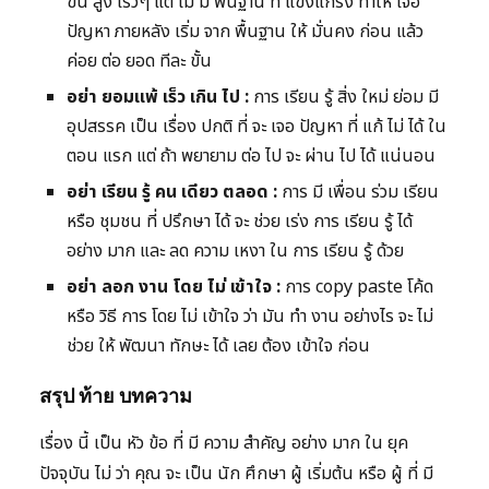
ขั้น สูง เร็วๆ แต่ ไม่ มี พื้นฐาน ที่ แข็งแกร่ง ทำให้ เจอ
ปัญหา ภายหลัง เริ่ม จาก พื้นฐาน ให้ มั่นคง ก่อน แล้ว
ค่อย ต่อ ยอด ทีละ ขั้น
อย่า ยอมแพ้ เร็ว เกิน ไป :
การ เรียน รู้ สิ่ง ใหม่ ย่อม มี
อุปสรรค เป็น เรื่อง ปกติ ที่ จะ เจอ ปัญหา ที่ แก้ ไม่ ได้ ใน
ตอน แรก แต่ ถ้า พยายาม ต่อ ไป จะ ผ่าน ไป ได้ แน่นอน
อย่า เรียน รู้ คน เดียว ตลอด :
การ มี เพื่อน ร่วม เรียน
หรือ ชุมชน ที่ ปรึกษา ได้ จะ ช่วย เร่ง การ เรียน รู้ ได้
อย่าง มาก และ ลด ความ เหงา ใน การ เรียน รู้ ด้วย
อย่า ลอก งาน โดย ไม่ เข้าใจ :
การ copy paste โค้ด
หรือ วิธี การ โดย ไม่ เข้าใจ ว่า มัน ทำ งาน อย่างไร จะ ไม่
ช่วย ให้ พัฒนา ทักษะ ได้ เลย ต้อง เข้าใจ ก่อน
สรุป ท้าย บทความ
เรื่อง นี้ เป็น หัว ข้อ ที่ มี ความ สำคัญ อย่าง มาก ใน ยุค
ปัจจุบัน ไม่ ว่า คุณ จะ เป็น นัก ศึกษา ผู้ เริ่มต้น หรือ ผู้ ที่ มี