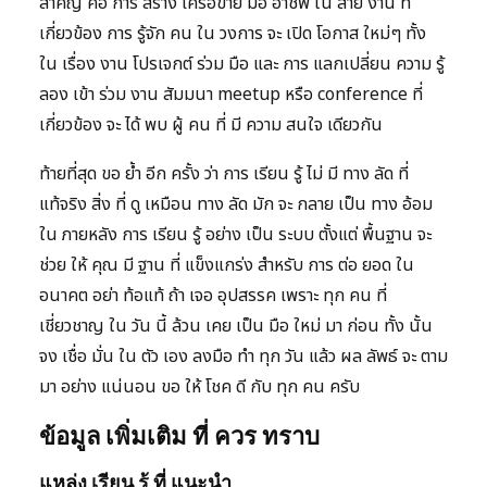
สำคัญ คือ การ สร้าง เครือข่าย มือ อาชีพ ใน สาย งาน ที่
เกี่ยวข้อง การ รู้จัก คน ใน วงการ จะ เปิด โอกาส ใหม่ๆ ทั้ง
ใน เรื่อง งาน โปรเจกต์ ร่วม มือ และ การ แลกเปลี่ยน ความ รู้
ลอง เข้า ร่วม งาน สัมมนา meetup หรือ conference ที่
เกี่ยวข้อง จะ ได้ พบ ผู้ คน ที่ มี ความ สนใจ เดียวกัน
ท้ายที่สุด ขอ ย้ำ อีก ครั้ง ว่า การ เรียน รู้ ไม่ มี ทาง ลัด ที่
แท้จริง สิ่ง ที่ ดู เหมือน ทาง ลัด มัก จะ กลาย เป็น ทาง อ้อม
ใน ภายหลัง การ เรียน รู้ อย่าง เป็น ระบบ ตั้งแต่ พื้นฐาน จะ
ช่วย ให้ คุณ มี ฐาน ที่ แข็งแกร่ง สำหรับ การ ต่อ ยอด ใน
อนาคต อย่า ท้อแท้ ถ้า เจอ อุปสรรค เพราะ ทุก คน ที่
เชี่ยวชาญ ใน วัน นี้ ล้วน เคย เป็น มือ ใหม่ มา ก่อน ทั้ง นั้น
จง เชื่อ มั่น ใน ตัว เอง ลงมือ ทำ ทุก วัน แล้ว ผล ลัพธ์ จะ ตาม
มา อย่าง แน่นอน ขอ ให้ โชค ดี กับ ทุก คน ครับ
ข้อมูล เพิ่มเติม ที่ ควร ทราบ
แหล่ง เรียน รู้ ที่ แนะนำ