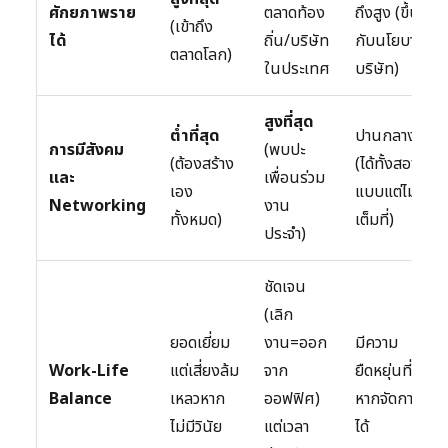
ศักยภาพราย
ตลาดท้อง
ถึงสูง (ขึ้น
(เข้าถึง
ได้
ถิ่น/บริษัท
กับนโยบาย
ตลาดโลก)
ในประเทศ
บริษัท)
สูงที่สุด
ต่ำที่สุด
ปานกลาง
การมีสังคม
(พบปะ
(ต้องสร้าง
(ได้ทั้งสอง
และ
เพื่อนร่วม
เอง
แบบแต่ไม่
Networking
งาน
ทั้งหมด)
เต็มที่)
ประจำ)
ชัดเจน
(เลิก
ยอดเยี่ยม
งาน=ออก
มีความ
Work-Life
แต่เสี่ยงล้ม
จาก
ยืดหยุ่นที่ดี
Balance
เหลวหาก
ออฟฟิศ)
หากจัดการ
ไม่มีวินัย
แต่เวลา
ได้