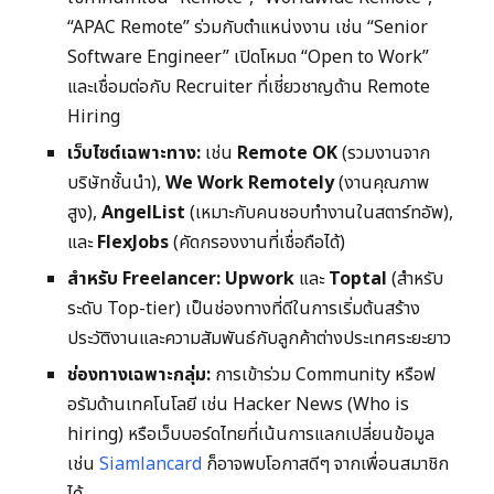
“APAC Remote” ร่วมกับตำแหน่งงาน เช่น “Senior
Software Engineer” เปิดโหมด “Open to Work”
และเชื่อมต่อกับ Recruiter ที่เชี่ยวชาญด้าน Remote
Hiring
เว็บไซต์เฉพาะทาง:
เช่น
Remote OK
(รวมงานจาก
บริษัทชั้นนำ),
We Work Remotely
(งานคุณภาพ
สูง),
AngelList
(เหมาะกับคนชอบทำงานในสตาร์ทอัพ),
และ
FlexJobs
(คัดกรองงานที่เชื่อถือได้)
สำหรับ Freelancer:
Upwork
และ
Toptal
(สำหรับ
ระดับ Top-tier) เป็นช่องทางที่ดีในการเริ่มต้นสร้าง
ประวัติงานและความสัมพันธ์กับลูกค้าต่างประเทศระยะยาว
ช่องทางเฉพาะกลุ่ม:
การเข้าร่วม Community หรือฟ
อรัมด้านเทคโนโลยี เช่น Hacker News (Who is
hiring) หรือเว็บบอร์ดไทยที่เน้นการแลกเปลี่ยนข้อมูล
เช่น
Siamlancard
ก็อาจพบโอกาสดีๆ จากเพื่อนสมาชิก