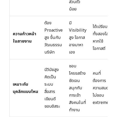
ส่วนตัว
น้อย
ต้อง
มี
ได้เปรียบ
Proactive
Visibility
ความก้าวหน้า
ทั้งสองโลก
สูง ขึ้นกับ
สูง โอกาส
ในสายงาน
หากใช้
วัฒนธรรม
อาจมาหา
โอกาสดี
บริษัท
เอง
ชอบ
มีวินัยสูง
โครงสร้าง
คนที่
คิดเป็น
ชัดเจน
ต้องการ
เหมาะกับ
ระบบ
สนุกกับ
ความสมดุล
บุคลิกแบบไหน
สื่อสาร
การเข้า
ไม่ชอบ
เขียนดี
สังคมในที่
extremes
ชอบอิสระ
ทำงาน