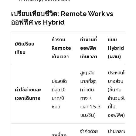
เปรียบเทียบชีวิต: Remote Work vs
ออฟฟิศ vs Hybrid
ทำงาน
ทำงานที่
แบบ
มิติเปรียบ
Remote
ออฟฟิศ
Hybrid
เทียบ
เต็มเวลา
เต็มเวลา
(ผสม)
สูญเสีย
ประหยัดได้
ประหยัด
มากที่สุด
บางส่วน
ค่าใช้จ่ายและ
ที่สุด (0
(ค่าเดิน
(ขึ้นกับ
เวลาเดินทาง
บาท/0
ทาง +
จำนวนวัน
ชม.)
เวลา 1.5-3
ที่ไป
ชม./วัน)
ออฟฟิศ)
จำกัดด้วย
ปานกลาง
สูงที่สุด