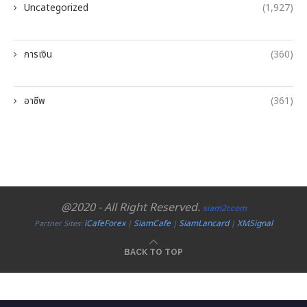
Uncategorized
(1,927)
การเงิน
(360)
อาชีพ
(361)
@2020 - All Right Reserved.
siam2r.com
iCafeForex
SiamCafe
SiamLancard
XMSignal
Partner Sites:
|
|
|
BACK TO TOP