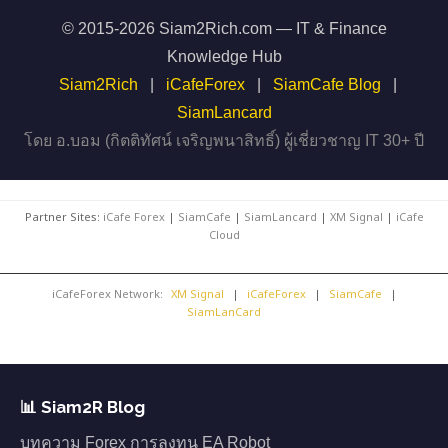
© 2015-2026 Siam2Rich.com — IT & Finance
Knowledge Hub
Siam2Rich
|
iCafeForex
|
SiamCafe Blog
|
SiamLancard
โดย อ.บอม (กิตติทัศน์ เจริญพนาสิทธิ์) ผู้เชี่ยวชาญ IT 30+ ปี
Partner Sites:
iCafe Forex
|
SiamCafe
|
SiamLancard
|
XM Signal
|
iCafe
Cloud
iCafeForex Network:
XM Signal
|
iCafeForex
|
SiamCafe
|
SiamLanCard
📊 Siam2R Blog
บทความ Forex การลงทุน EA Robot